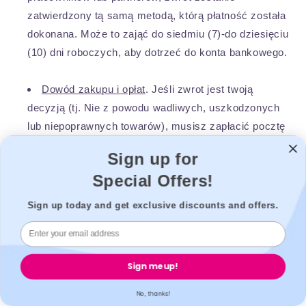
zatwierdzony tą samą metodą, którą płatność została
dokonana. Może to zająć do siedmiu (7)-do dziesięciu
(10) dni roboczych, aby dotrzeć do konta bankowego.
Dowód zakupu i opłat
. Jeśli zwrot jest twoją
decyzją (tj. Nie z powodu wadliwych, uszkodzonych
lub niepoprawnych towarów), musisz zapłacić pocztę
zwrotną w pozycji. Nie będziemy jednak pobierać
Sign up for
opłaty za uzupełnienie zapasów za zwrócone produkty
Special Offers!
niemediczne. Ponadto, aby przetworzyć wszelkie
zwroty, wymagany jest prawidłowy dowód zakupu.
Sign up today and get exclusive discounts and offers.
Brak dostarczenia ważnego dowodu zakupu
spowoduje brak przetworzenia zwrotu.
Sign me up!
Zachowanie praw ustawowych
. Prawo do
anulowania i zwrot produktów niemedicznych w
No, thanks!