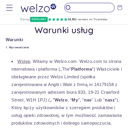
Przejdź
do
Wózek
treści
Rating:
EXCELLENT
28,951
reviews on Trustindex
Warunki usług
Warunki
1. Wprowadzenie
Wstęp
. Witamy w Welzo.com. Welzo.com to strona
internetowa i platforma („The”
Platforma
”) Właściciele i
obsługiwane przez Welzo Limited (spółka
zarejestrowana w Anglii i Walii z firmą nr 14179158 z
zarejestrowanym adresem biura 833, 19-21 Crawford
Street, W1H 1PJ) („ ”
Welzo
, “
My
”, “
nas
" Lub "
nasz
”),
Który łączy użytkowników z szeregiem produktów i
usług opieki zdrowotnej, w tym możliwość zamawiania
produktów zdrowotnych i dobrego samopoczucia,