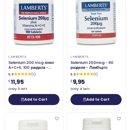
LAMBERTS
LAMBERTS
Selenium 200 mcg плюс
Selenium 200mcg - 60
A+C+E, 100 раздела -
раздели - Ламбъртс
Lamberts
5.0
(1)
5.0
(1)
11,95
9,95
£
£
Only 3 left
Only 4 left
Add to Cart
Add to Cart