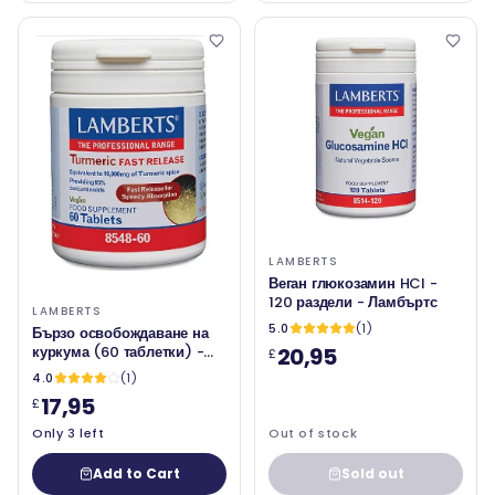
LAMBERTS
Веган глюкозамин HCI -
120 раздели - Ламбъртс
LAMBERTS
5.0
(1)
Бързо освобождаване на
куркума (60 таблетки) -
20,95
£
Lamberts
4.0
(1)
17,95
£
Only 3 left
Out of stock
Add to Cart
Sold out