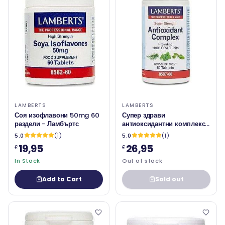
LAMBERTS
LAMBERTS
Соя изофлавони 50mg 60
Супер здрави
раздели - Ламбъртс
антиоксидантни комплекс,
60 раздели - Ламбъртс
5.0
(1)
5.0
(1)
19,95
26,95
£
£
In Stock
Out of stock
Add to Cart
Sold out