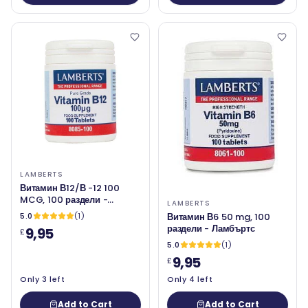
LAMBERTS
Витамин В12/В -12 100
MCG, 100 раздели -
LAMBERTS
Ламбъртс
5.0
(1)
Витамин В6 50 mg, 100
раздели - Ламбъртс
9,95
£
5.0
(1)
9,95
£
Only 3 left
Only 4 left
Add to Cart
Add to Cart