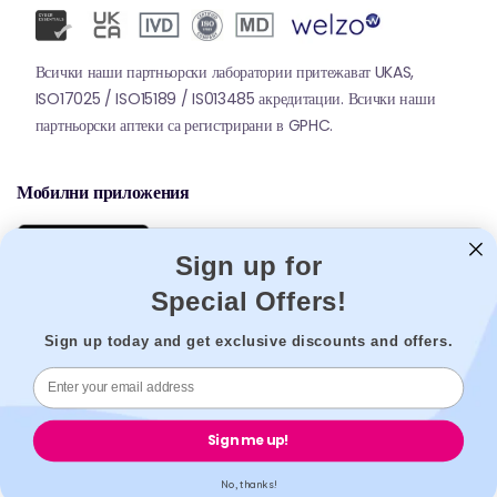
Всички наши партньорски лаборатории притежават UKAS,
ISO17025 / ISO15189 / IS013485 акредитации. Всички наши
партньорски аптеки са регистрирани в GPHC.
Мобилни приложения
Sign up for
Special Offers!
Sign up today and get exclusive discounts and offers.
© 2026,
Welzo.
Всички права запазени.
Sign me up!
X
Facebook
Pinterest
Instagram
Tiktok
YouTube
(Twitter)
No, thanks!