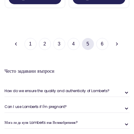
1
2
3
4
5
6
Често задавани въпроси
How do we ensure the quality and authenticity of Lamberts?
Can I use Lamberts if I'm pregnant?
Мога ли да купя Lamberts във Великобритания?