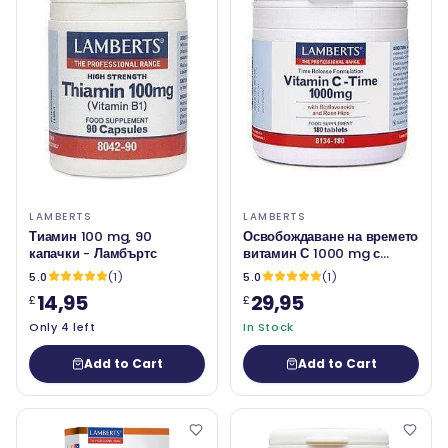
LAMBERTS
LAMBERTS
Тиамин 100 mg, 90
Освобождаване на времето
капачки - Ламбъртс
витамин С 1000 mg с
биофлавоноиди и розови
5.0
(1)
5.0
(1)
бедра - 180 раздели -
14,95
29,95
£
£
Ламбъртс
Only 4 left
In Stock
Add to Cart
Add to Cart