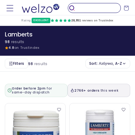
Пропуснете
до
Количка
съдържание
Rating:
EXCELLENT
28,951
reviews on Trustindex
Lamberts
98
results
4.8
on Trustindex
Filters
Sort:
Азбучно, A-Z
98
results
Order before 2pm
for
2766+ orders
this week
same-day dispatch