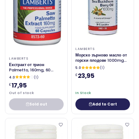
LAMBERTS
Морско зърново масло от
LAMBERTS
горски плодове 1000mg
Екстракт от трион
30 капачки - Ламбъртс
5.0
(1)
Palmetto, 160mg, 60
23,95
капачки - ламбърти
£
4.0
(1)
17,95
£
Out of stock
In Stock
Sold out
Add to Cart