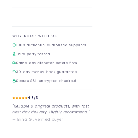
WHY SHOP WITH US
100% authentic, authorised suppliers
Third party tested
Same-day dispatch before 2pm
30-day money-back guarantee
Secure SSL-encrypted checkout
4.8/5
"Reliable & original products, with fast
next day delivery. Highly recommend."
— Elina G., verified buyer