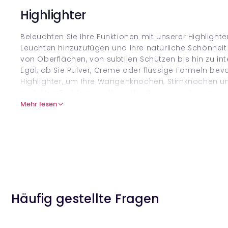
Highlighter
Beleuchten Sie Ihre Funktionen mit unserer Highlighter
Leuchten hinzuzufügen und Ihre natürliche Schönheit 
von Oberflächen, von subtilen Schützen bis hin zu in
Egal, ob Sie Pulver, Creme oder flüssige Formeln bevor
Highlighter, um Ihre Wangenknochen, Stirnknochen un
perfekten Farbton, um Ihren Hautton zu ergänzen, u
von Leuchten. Machen Sie jeden Winkel mit Highlight
Mehr lesen
Häufig gestellte Fragen