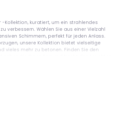
 -Kollektion, kuratiert, um ein strahlendes
zu verbessern. Wählen Sie aus einer Vielzahl
tensiven Schimmern, perfekt für jeden Anlass.
zugen, unsere Kollektion bietet vielseitige
d vieles mehr zu betonen. Finden Sie den
nd geben Sie Ihnen Tag und Nacht den Leuchten
er, die Ihr Aussehen zum Leben erwecken.