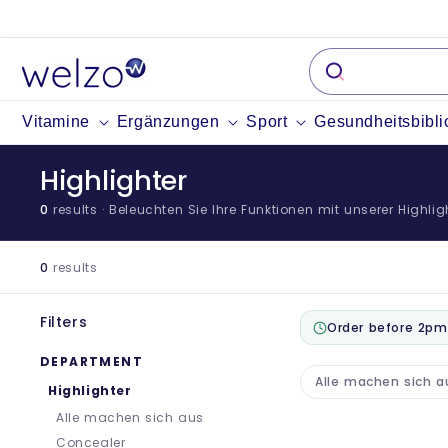
Überspringen
Sie zu
Inhalten
Vitamine
Ergänzungen
Sport
Gesundheitsbibli
Highlighter
0
results
· Beleuchten Sie Ihre Funktionen mit unserer Highlighte
0
results
Filters
Order before 2pm
DEPARTMENT
Alle machen sich a
Highlighter
Alle machen sich aus
Concealer