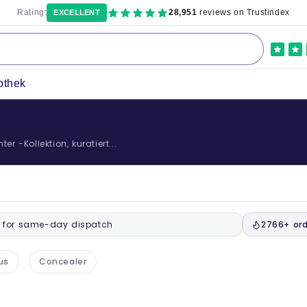
Rating:
28,951
reviews on Trustindex
EXCELLENT
othek
r -Kollektion, kuratiert...
for same-day dispatch
2766+ ord
us
Concealer