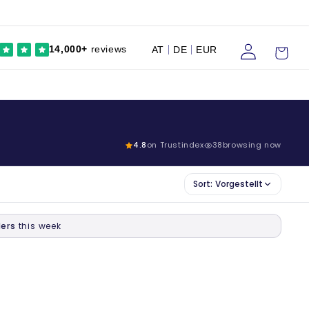
Einloggen
Wagen
14,000+
reviews
AT
DE
EUR
4.8
on Trustindex
38
browsing now
Sort:
Vorgestellt
ers
this week