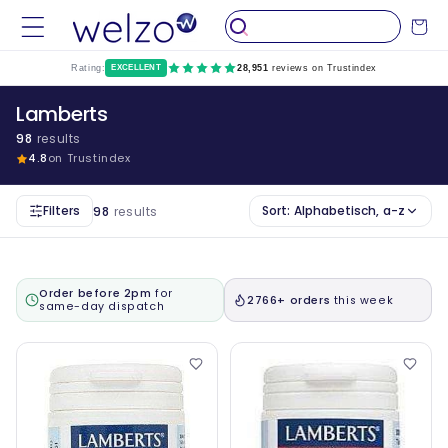
Überspringen
Sie zu
Wagen
Inhalten
Rating:
EXCELLENT
28,951
reviews on Trustindex
Lamberts
98
results
4.8
on Trustindex
Filters
Sort:
Alphabetisch, a-z
98
results
Order before 2pm
for
2766+ orders
this week
same-day dispatch