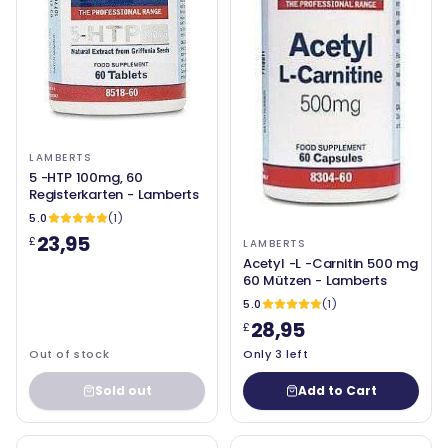
LAMBERTS
5 -HTP 100mg, 60
Registerkarten - Lamberts
5.0
(1)
23,95
£
LAMBERTS
Acetyl -L -Carnitin 500 mg
60 Mützen - Lamberts
5.0
(1)
28,95
£
Out of stock
Only 3 left
Sold out
Add to Cart