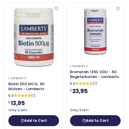
LAMBERTS
Bromelain 1250 GDU - 60
Registerkarten - Lamberts
LAMBERTS
Biotin 500 MCG, 90
5.0
(1)
Mützen - Lamberts
23,95
£
5.0
(1)
13,95
£
Only 2 left
Only 2 left
Add to Cart
Add to Cart