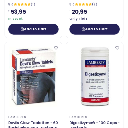
5.0
(1)
5.0
(2)
53,95
20,95
£
£
In Stock
Only 1 left
Add to Cart
Add to Cart
LAMBERTS
LAMBERTS
Devils Claw Tabletten - 60
Digestizyme® - 100 Caps -
Registerkarten - Lamberts
Lamberts