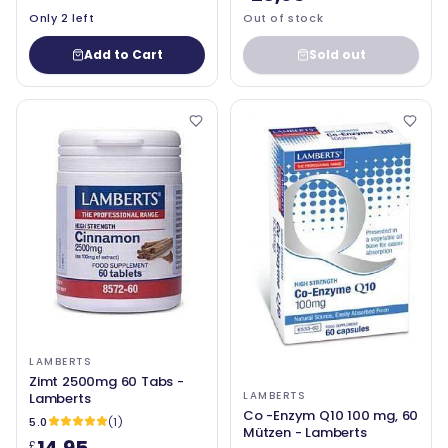
Only 2 left
Out of stock
Add to Cart
Sold out
LAMBERTS
Zimt 2500mg 60 Tabs -
LAMBERTS
Lamberts
Co -Enzym Q10 100 mg, 60
5.0
(1)
Mützen - Lamberts
14,95
£