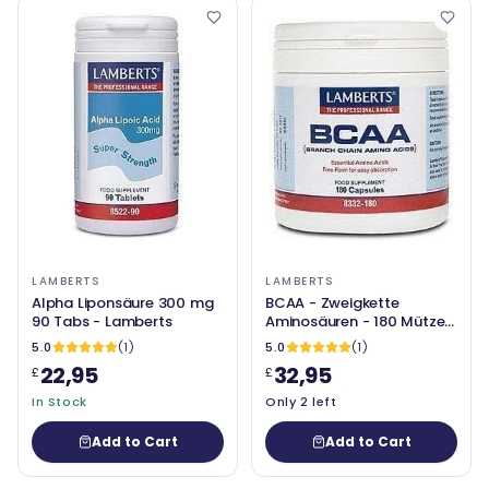
LAMBERTS
LAMBERTS
Alpha Liponsäure 300 mg
BCAA - Zweigkette
90 Tabs - Lamberts
Aminosäuren - 180 Mützen
- Lamberts
5.0
(1)
5.0
(1)
22,95
32,95
£
£
In Stock
Only 2 left
Add to Cart
Add to Cart