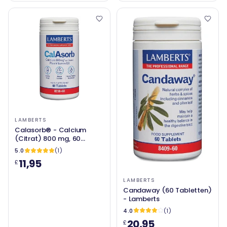
LAMBERTS
Calasorb® - Calcium
(Citrat) 800 mg, 60
Registerkarten - Lamberts
5.0
(1)
11,95
£
LAMBERTS
Candaway (60 Tabletten)
- Lamberts
4.0
(1)
20,95
£