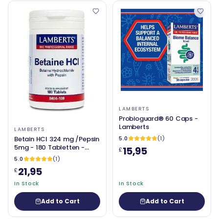
LAMBERTS
Probioguard® 60 Caps -
Lamberts
LAMBERTS
Betain HCl 324 mg /Pepsin
5.0
(1)
5mg - 180 Tabletten -
15,95
£
Lamberts
5.0
(1)
21,95
£
In Stock
In Stock
Add to Cart
Add to Cart