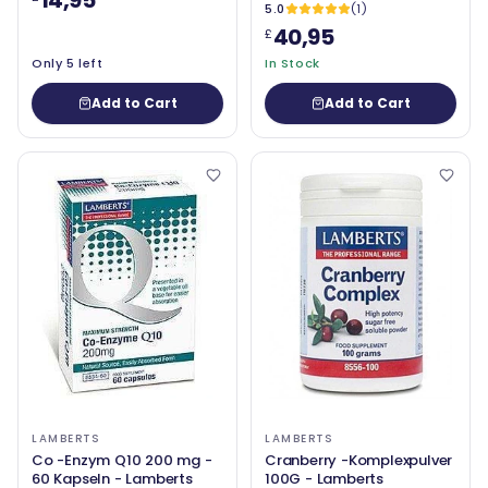
5.0
(1)
40,95
£
Only 5 left
In Stock
Add to Cart
Add to Cart
LAMBERTS
LAMBERTS
Co -Enzym Q10 200 mg -
Cranberry -Komplexpulver
60 Kapseln - Lamberts
100G - Lamberts