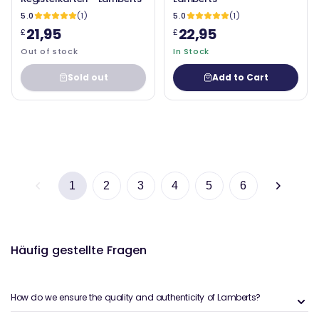
5.0
(1)
5.0
(1)
21,95
22,95
£
£
Out of stock
In Stock
Sold out
Add to Cart
1
2
3
4
5
6
Häufig gestellte Fragen
How do we ensure the quality and authenticity of Lamberts?