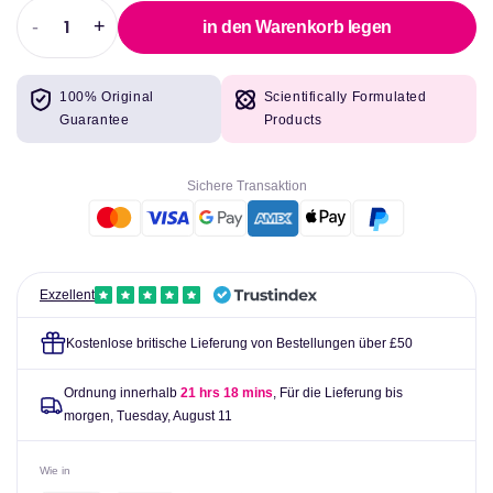
-
+
in den Warenkorb legen
Abnahme
Erhöhen
der
Sie
Menge
die
100% Original
Scientifically Formulated
für
Menge
Guarantee
Products
Angewandte
für
Ernährung
Angewandte
Shilajit
Ernährung
Sichere Transaktion
90
Shilajit
Caps
90
Caps
Exzellent
Kostenlose britische Lieferung von Bestellungen über £50
Ordnung innerhalb
21 hrs 18 mins
, Für die Lieferung bis
morgen,
Tuesday, August 11
Wie in