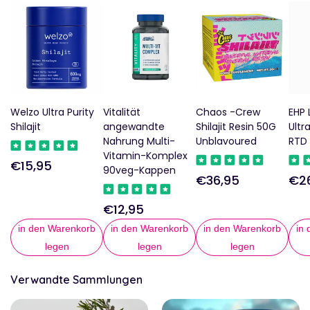
Welzo Ultra Purity
Vitalität
Chaos -Crew
EHP 
Shilajit
angewandte
Shilajit Resin 50G
Ultr
Nahrung Multi-
Unblavoured
RTD 
Vitamin-Komplex
€15,95
Regulärer
90veg-Kappen
€36,95
€2
Regulärer
Reg
Preis
Preis
Pre
€12,95
Regulärer
Preis
in den Warenkorb
in den Warenkorb
in den Warenkorb
in
legen
legen
legen
Verwandte Sammlungen