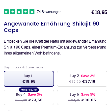
€18,95
74 Bewertungen
V
Angewandte Ernährung Shilajit 90
Caps
Entdecken Sie die Kraft der Natur mit angewandter Ernährung
Shilajit 90 Caps, einer Premium-Ergänzung zur Verbesserung
Ihres allgemeinen Wohlbefindens.
Buy in bulk & Save more:
Buy 1
Buy 2
Save 2%
€18,95
€37,16
€37,90
Buy 4
Buy 5
Save 3%
Save 5%
€73,56
€90,05
€75,80
€94,75