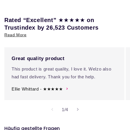
★★★★★
Rated “Excellent”
on
Trustindex by 26,523 Customers
Read More
Great quality product
This product is great quality, I love it. Welzo also
had fast delivery. Thank you for the help.
Ellie Whittard - ★★★★★
von
1
/
4
Häufig gestellte Fragen