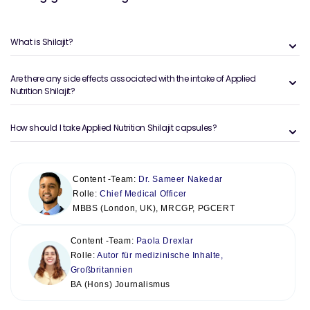
What is Shilajit?
Are there any side effects associated with the intake of Applied
Nutrition Shilajit?
How should I take Applied Nutrition Shilajit capsules?
Content -Team:
Dr. Sameer Nakedar
Rolle:
Chief Medical Officer
MBBS (London, UK), MRCGP, PGCERT
Content -Team:
Paola Drexlar
Rolle:
Autor für medizinische Inhalte,
Großbritannien
BA (Hons) Journalismus