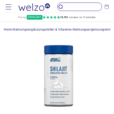
Überspringen
Wagen
Sie zu Inhalten
Rating:
EXCELLENT
28,951
reviews on Trustindex
Heim
›
Nahrungsergänzungsmittel & Vitamine
›
Nahrungsergänzungsmittel