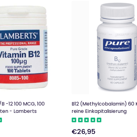
/B -12 100 MCG, 100
B12 (Methylcobalamin) 60 
rten - Lamberts
reine Einkapitalisierung
€26,95
Regulärer