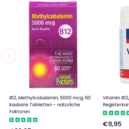
B12, Methylcobalamin, 5000 mcg, 60
Vitamin B12
kaubare Tabletten - natürliche
Registerka
Faktoren
€9,95
Regulärer