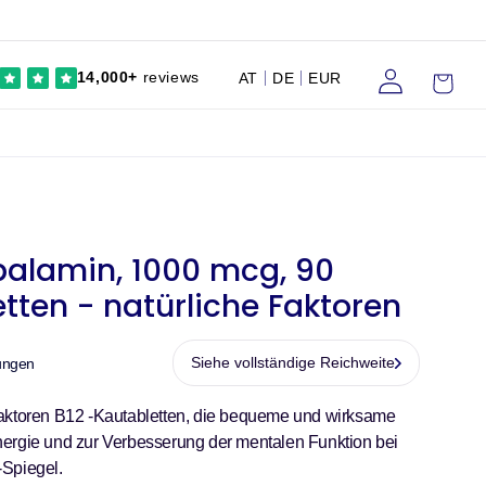
Einloggen
Wagen
14,000+
reviews
AT
DE
EUR
balamin, 1000 mcg, 90
tten - natürliche Faktoren
Siehe vollständige Reichweite
ungen
Faktoren B12 -Kautabletten, die bequeme und wirksame
ergie und zur Verbesserung der mentalen Funktion bei
-Spiegel.