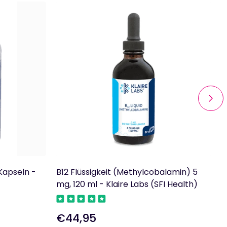
Kapseln -
B12 Flüssigkeit (Methylcobalamin) 5
T
mg, 120 ml - Klaire Labs (SFI Health)
R
€44,95
Regulärer
P