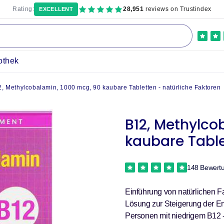
Rating:
28,951
reviews on Trustindex
EXCELLENT
othek
, Methylcobalamin, 1000 mcg, 90 kaubare Tabletten - natürliche Faktoren
B12, Methylco
kaubare Table
148 Bewert
Einführung von natürlichen 
Lösung zur Steigerung der En
Personen mit niedrigem B12 