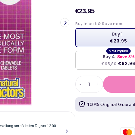
€23,95
Verkaufs
Buy in bulk & Save more:
Buy 1
€23,95
Buy 4
Save 3%
€92,9
€95,80
-
+
Abnahme
Erhöhen
der
Sie
Menge
die
100% Original Guaran
für
Menge
B12,
für
Methylcobalamin,
B12,
1000
Methylcobalami
Bestellung am nächsten Tag vor 12:00
"Zuverlässige
mcg,
1000
über einem Ja