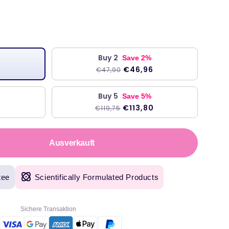
preis
Buy 2
Save 2%
€46,96
€47,90
Buy 5
Save 5%
6
€113,80
€119,75
Ausverkauft
tee
Scientifically Formulated Products
Sichere Transaktion
n,
 und Originalprodukte mit schneller Lieferung am nächsten Tag. Benutze Welzo seit
hr."