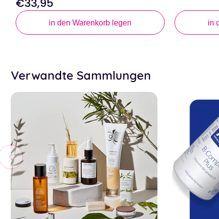
€33,95
Regulärer
Preis
Preis
in den Warenkorb legen
in
Verwandte Sammlungen