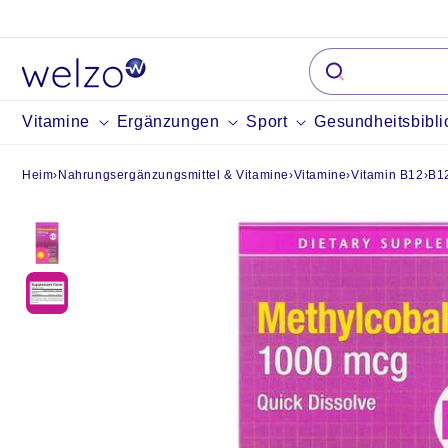
Überspringen
Sie zu Inhalten
Vitamine
Ergänzungen
Sport
Gesundheitsbibli
Heim
›
Nahrungsergänzungsmittel & Vitamine
›
Vitamine
›
Vitamin B12
›
B12