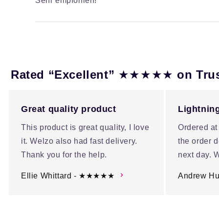
Sehr empfohlen!
★★★★★
Rated “Excellent”
on Tru
Great quality product
Lightning
This product is great quality, I love
Ordered at
it. Welzo also had fast delivery.
the order d
Thank you for the help.
next day. W
Ellie Whittard - ★★★★★
Andrew H