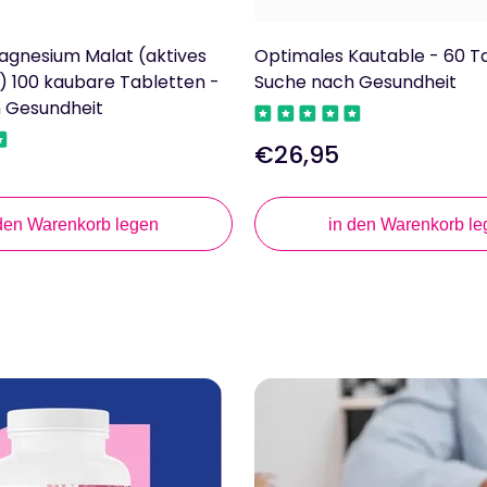
agnesium Malat (aktives
Optimales Kautable - 60 T
 100 kaubare Tabletten -
Suche nach Gesundheit
 Gesundheit
€26,95
Regulärer
Preis
 den Warenkorb legen
in den Warenkorb le