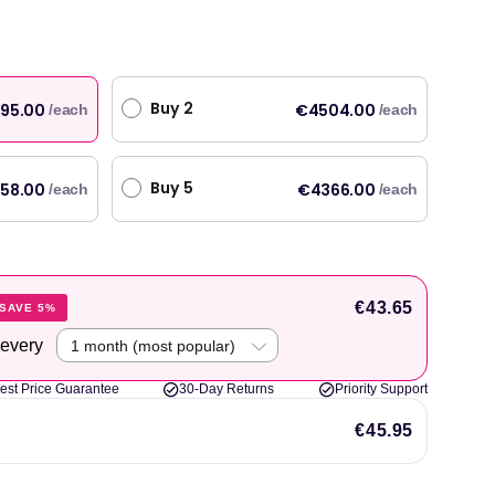
preis
Buy 2
95.00
€4504.00
/each
/each
Buy 5
58.00
€4366.00
/each
/each
€43.65
SAVE 5%
 every
est Price Guarantee
30-Day Returns
Priority Support
€45.95
 und Originalprodukte mit schneller Lieferung am nächsten Tag. Benutze Welzo seit
hr."