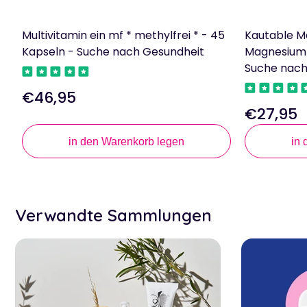
Multivitamin ein mf * methylfrei * - 45
Kautable M
Kapseln - Suche nach Gesundheit
Magnesium)
Suche nach
€46,95
Regulärer
€27,95
Preis
Regulärer
Preis
in den Warenkorb legen
in
Verwandte Sammlungen