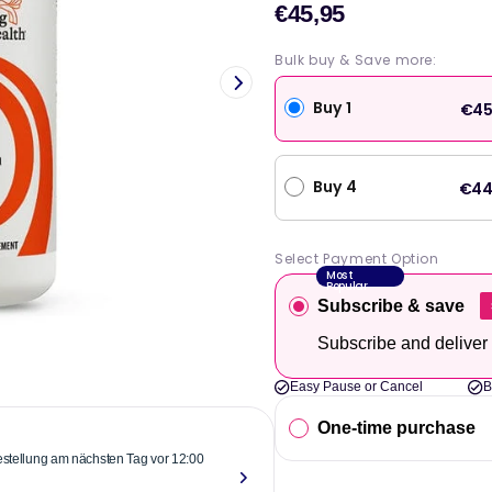
€45,95
Verkaufs
Bulk buy & Save more:
Buy 1
€45
Buy 4
€44
Select Payment Option
Most
Popular
Subscribe & save
Subscribe and deliver
Easy Pause or Cancel
B
One-time purchase
Bestellung am nächsten Tag vor 12:00
"Zuverlässige
über einem Ja