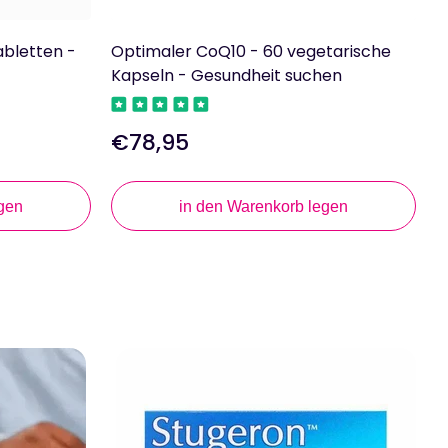
abletten -
Optimaler CoQ10 - 60 vegetarische
M
Kapseln - Gesundheit suchen
R
€78,95
Regulärer
R
Preis
P
gen
in den Warenkorb legen