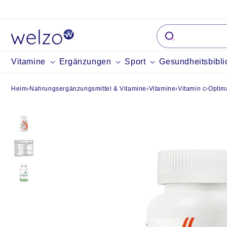
Überspringen
Sie zu Inhalten
Vitamine
Ergänzungen
Sport
Gesundheitsbibli
Heim
›
Nahrungsergänzungsmittel & Vitamine
›
Vitamine
›
Vitamin c
›
Optim