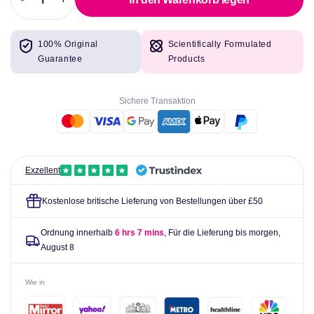
Abnahme
Erhöhen
der
Sie
Menge
die
100% Original
Scientifically Formulated
für
Menge
Guarantee
Products
Pankreatin
für
2000
Pankreatin
(10x
2000
Sichere Transaktion
200
(10x
mg)
200
250
mg)
Kapseln
250
-
Kapseln
Exzellent
jetzt
-
Lebensmittel
jetzt
Kostenlose britische Lieferung von Bestellungen über £50
Lebensmittel
Ordnung innerhalb
6 hrs 7 mins
, Für die Lieferung bis morgen,
August 8
Wie in