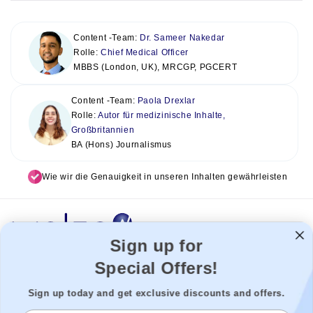
Content -Team:
Dr. Sameer Nakedar
Rolle:
Chief Medical Officer
MBBS (London, UK), MRCGP, PGCERT
Content -Team:
Paola Drexlar
Rolle:
Autor für medizinische Inhalte,
Großbritannien
BA (Hons) Journalismus
Wie wir die Genauigkeit in unseren Inhalten gewährleisten
Sign up for
Special Offers!
Welzo fungiert als Gesundheitsplattform, die Patienten mit den
besten Gesundheitsdienstleistern verbindet, um eine nahtlose
Sign up today and get exclusive discounts and offers.
Erfahrung zu ermöglichen. Wir können nicht für unsere Drittanbieter