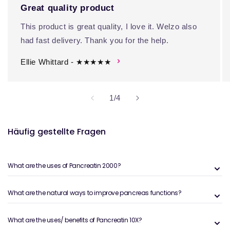
Great quality product
This product is great quality, I love it. Welzo also
had fast delivery. Thank you for the help.
Ellie Whittard - ★★★★★
von
1
/
4
Häufig gestellte Fragen
What are the uses of Pancreatin 2000?
What are the natural ways to improve pancreas functions?
What are the uses/ benefits of Pancreatin 10X?