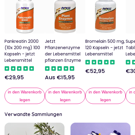
Pankreatin 2000
Jetzt
Bromelain 500 mg,
Sup
(10x 200 mg) 100
Pflanzenenzyme
120 Kapseln - jetzt
Tabl
Kapseln - jetzt
der Lebensmittel
Lebensmittel
Lebe
Lebensmittel
pflanzen Enzyme
€52,95
€3
Regulärer
Reg
€29,95
Aus €15,95
Regulärer
Regulärer
Preis
Pre
Preis
Preis
in den Warenkorb
in den Warenkorb
in den Warenkorb
in
legen
legen
legen
Verwandte Sammlungen