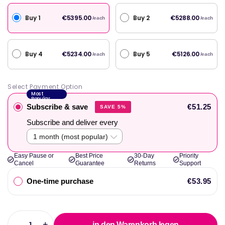
Buy 1
Buy 2
€5395.00
€5288.00
/each
/each
Buy 4
Buy 5
€5234.00
€5126.00
/each
/each
Select Payment Option
Most
Popular
Subscribe & save
€51.25
SAVE 5%
Subscribe and deliver every
Easy Pause or
Best Price
30-Day
Priority
Cancel
Guarantee
Returns
Support
One-time purchase
€53.95
-
+
in den Warenkorb legen