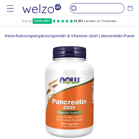
Überspringen
Wagen
Sie zu Inhalten
Rating:
EXCELLENT
28,951
reviews on Trustindex
Heim
›
Nahrungsergänzungsmittel & Vitamine
›
Jetzt Lebensmittel
›
Pankrea