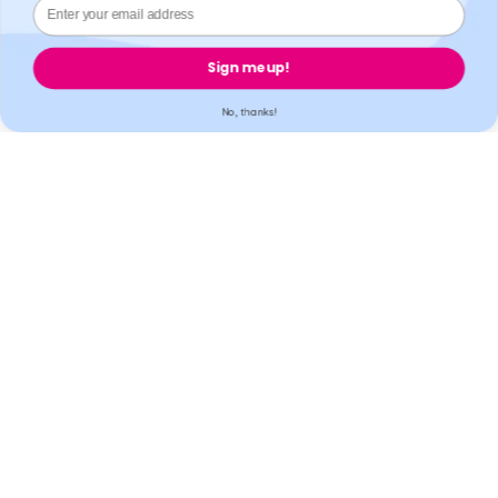
haftbar gemacht werden.
Welzo, 833, 19 - 21 Crawford Street, W1H 1PJ, London,
Sign me up!
Großbritannien.
No, thanks!
Welzo
Beliebt
Unterstützung
Legal
Sicherung
Akkreditierung