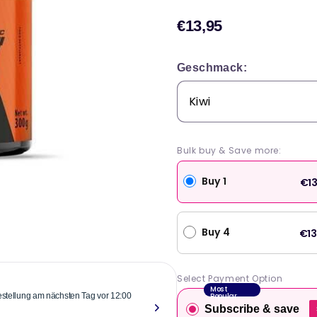
€13,95
Verkaufs
Geschmack:
Bulk buy & Save more:
Buy 1
€13
Buy 4
€13
Select Payment Option
Most
Popular
Bestellung am nächsten Tag vor 12:00
"Zuverlässige
Subscribe & save
über einem Ja