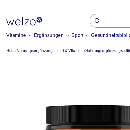
Überspringen
Sie zu Inhalten
Vitamine
Ergänzungen
Sport
Gesundheitsbibli
Heim
›
Nahrungsergänzungsmittel & Vitamine
›
Nahrungsergänzungsmitte