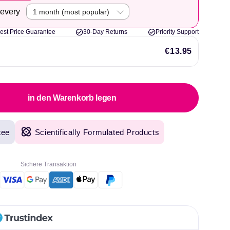
liard
 every
est Price Guarantee
30-Day Returns
Priority Support
€13.95
in den Warenkorb legen
tee
Scientifically Formulated Products
Sichere Transaktion