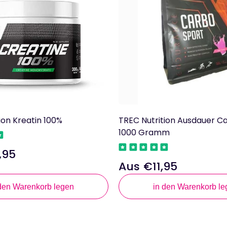
ion Kreatin 100%
TREC Nutrition Ausdauer C
1000 Gramm
,95
Aus €11,95
Regulärer
Preis
 den Warenkorb legen
in den Warenkorb le