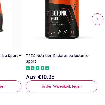
arbo Sport -
TREC Nutrition Endurance Isotonic
T
Sport
M
Aus €10,95
Regulärer
R
Preis
P
gen
in den Warenkorb legen