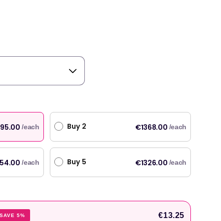
preis
Buy 2
95.00
€1368.00
/each
/each
Buy 5
54.00
€1326.00
/each
/each
 und Originalprodukte mit schneller Lieferung am nächsten Tag. Benutze Welzo seit
€13.25
SAVE 5%
hr."