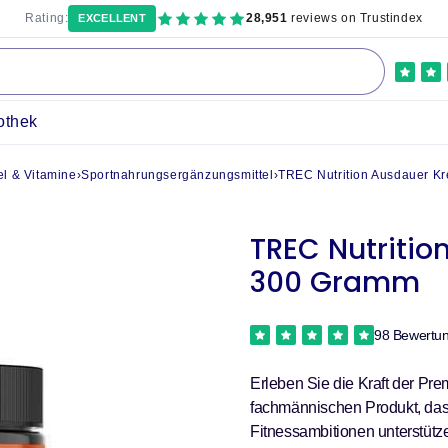
Rating:
28,951
reviews on Trustindex
EXCELLENT
othek
l & Vitamine
›
Sportnahrungsergänzungsmittel
›
TREC Nutrition Ausdauer Kr
TREC Nutritio
300 Gramm
98 Bewertu
Erleben Sie die Kraft der Pr
fachmännischen Produkt, das 
Fitnessambitionen unterstütze