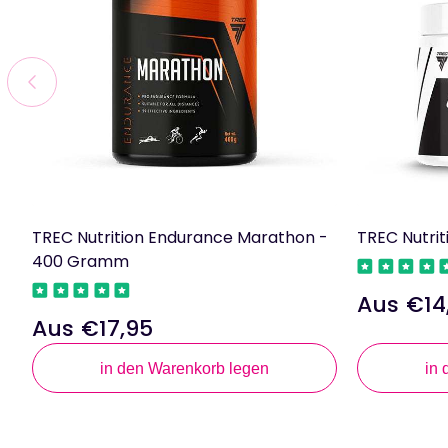
TREC Nutrition Endurance Marathon -
TREC Nutrit
400 Gramm
Aus €14
Regulärer
Aus €17,95
Regulärer
Preis
Preis
in den Warenkorb legen
in