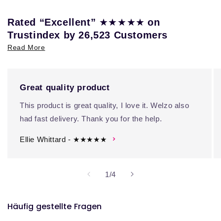
★★★★★
Rated “Excellent”
on
Trustindex by 26,523 Customers
Read More
Great quality product
This product is great quality, I love it. Welzo also
had fast delivery. Thank you for the help.
Ellie Whittard - ★★★★★
von
1
/
4
Häufig gestellte Fragen