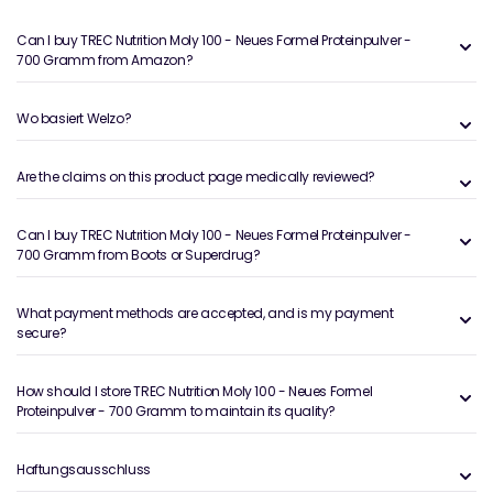
Can I buy TREC Nutrition Moly 100 - Neues Formel Proteinpulver -
700 Gramm from Amazon?
Wo basiert Welzo?
Are the claims on this product page medically reviewed?
Can I buy TREC Nutrition Moly 100 - Neues Formel Proteinpulver -
700 Gramm from Boots or Superdrug?
What payment methods are accepted, and is my payment
secure?
How should I store TREC Nutrition Moly 100 - Neues Formel
Proteinpulver - 700 Gramm to maintain its quality?
Haftungsausschluss