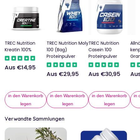
TREC Nutrition
TREC Nutrition Moly
TREC Nutrition
Alln
Kreatin 100%
100 (Bag)
Casein 100
kenp
Proteinpulver
Proteinpulver
Gr
Aus €14,95
Regulärer
Aus €29,95
Aus €30,95
Aus
Regulärer
Regulärer
Reg
Preis
Preis
Preis
Pre
in den Warenkorb
in den Warenkorb
in den Warenkorb
in
legen
legen
legen
Verwandte Sammlungen