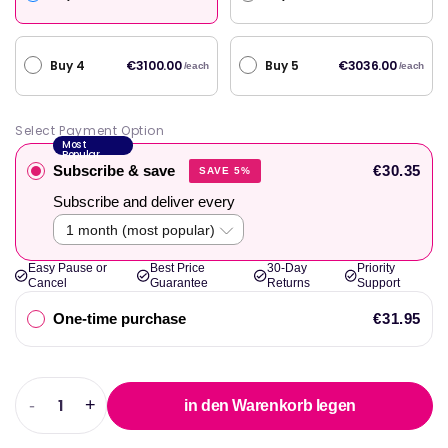
Buy 4
Buy 5
€3100.00
€3036.00
/each
/each
Select Payment Option
Most
Popular
Subscribe & save
€30.35
SAVE 5%
Subscribe and deliver every
Easy Pause or
Best Price
30-Day
Priority
Cancel
Guarantee
Returns
Support
One-time purchase
€31.95
-
+
in den Warenkorb legen
Abnahme
Erhöhen
der
Sie