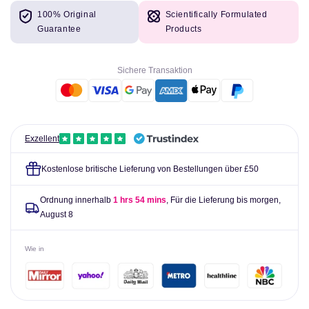
Menge
die
100% Original
Scientifically Formulated
für
Menge
Guarantee
Products
TREC
für
Nutrition
TREC
Moly
Nutrition
Sichere Transaktion
100
Moly
-
100
Neues
-
Formel
Neues
Proteinpulver
Formel
Exzellent
-
Proteinpulver
700
-
Kostenlose britische Lieferung von Bestellungen über £50
Gramm
700
Gramm
Ordnung innerhalb
1 hrs 54 mins
, Für die Lieferung bis morgen,
August 8
Wie in