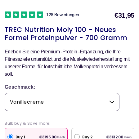
€31,95
128 Bewertungen
V
TREC Nutrition Moly 100 - Neues
Formel Proteinpulver - 700 Gramm
Erleben Sie eine Premium -Protein -Ergänzung, die Ihre
Fitnessziele unterstützt und die Muskelwiederherstellung mit
unserer Formel für fortschrittliche Molkenprotein verbessern
soll.
Geschmack:
Bulk buy & Save more:
Buy 1
Buy 2
€3195.00
€3132.00
/each
/each