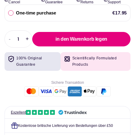
Cancel
Guarantee
Returns
Support
One-time purchase
€17.95
-
+
in den Warenkorb legen
Abnahme
Erhöhen
der
Sie
Menge
die
100% Original
Scientifically Formulated
für
Menge
Guarantee
Products
TREC
für
Nutrition
TREC
Nitrobolon
Nutrition
Sichere Transaktion
Nitrobolon
Exzellent
Kostenlose britische Lieferung von Bestellungen über £50