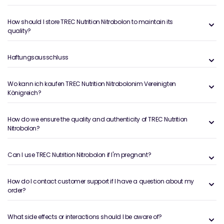
How should I store TREC Nutrition Nitrobolon to maintain its
quality?
Haftungsausschluss
Wo kann ich kaufen TREC Nutrition Nitrobolonim Vereinigten
Königreich?
How do we ensure the quality and authenticity of TREC Nutrition
Nitrobolon?
Can I use TREC Nutrition Nitrobolon if I'm pregnant?
How do I contact customer support if I have a question about my
order?
What side effects or interactions should I be aware of?