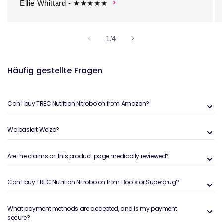
Ellie Whittard - ★★★★★
von
1
/
4
Häufig gestellte Fragen
Can I buy TREC Nutrition Nitrobolon from Amazon?
Wo basiert Welzo?
Are the claims on this product page medically reviewed?
Can I buy TREC Nutrition Nitrobolon from Boots or Superdrug?
What payment methods are accepted, and is my payment
secure?