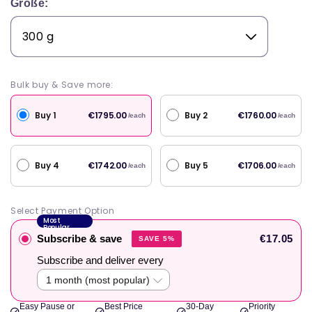
Größe:
Bulk buy & Save more:
Buy 1
Buy 2
€1795.00
€1760.00
/each
/each
Buy 4
Buy 5
€1742.00
€1706.00
/each
/each
Select Payment Option
Most
Popular
Subscribe & save
€17.05
SAVE 5%
Subscribe and deliver every
Easy Pause or
Best Price
30-Day
Priority