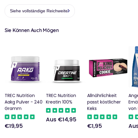
Siehe vollständige Reichweite
Sie Können Auch Mögen
TREC Nutrition
TREC Nutrition
Allnährlichkeit
Ang
Aakg Pulver - 240
Kreatin 100%
passt köstlicher
Ern
Gramm
Keks
von 
Aus €14,95
Regulärer
€19,95
€1,95
Aus
Regulärer
Regulärer
Reg
Preis
Preis
Preis
Pre