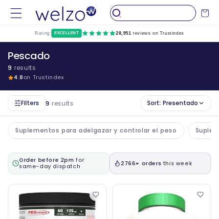
Saltar al
Carro
contenido
Rating:
EXCELLENT
28,951
reviews on Trustindex
Pescado
9
results
4.8
on Trustindex
Filters
Sort:
Presentado
9
results
Suplementos para adelgazar y controlar el peso
Suplem
Order before 2pm
for
2766+ orders
this week
same-day dispatch