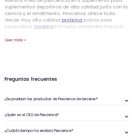
Nuestra línea de pesciencia en E Suplemento para
suplementos deportivos de alta calidad junto con la
ciencia y el rendimiento. Pescience ofrece todo,
desde muy alta calidad
proteína
polvos para
especializar
creatina
Fórmulas orientadas hacia el
crecimiento y la fuerza muscular. Sus productos
mejoran la recuperación, aumentan la resistencia y
Leer más
generalmente mejoran el rendimiento deportivo.
De
aminoácidos
que lo ayudará en recuperación
para limpiar las opciones a base de plantas de
Salud kiki
, Pescience ofrece suplementos de primer
nivel que atienden a todas las necesidades de
Preguntas frecuentes
condición física. Obtenga solo lo mejor con
productos de pesciencia para un rendimiento
inquebrantable.
¿Se prueban los productos de Pescience de terceros?
¿Quién es el CEO de Pescience?
¿Cuánto tiempo ha existido Pescience?