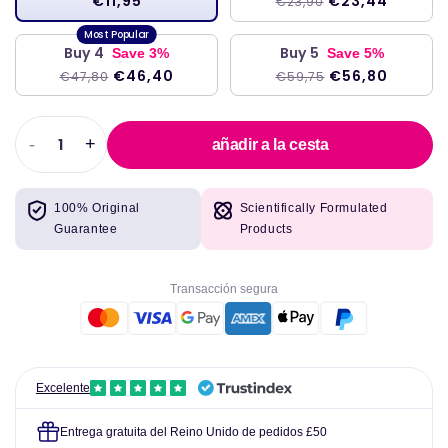
€11,95
€23,44
€23,90
Buy 4
Buy 5
Save 3%
Save 5%
€46,40
€56,80
€47,80
€59,75
-
+
añadir a la cesta
Disminuir
Aumentar
la
la
cantidad
cantidad
100% Original
Scientifically Formulated
para
para
Guarantee
Products
Cústica
Cústica
de
de
cúrcuma
cúrcuma
Transacción segura
y
y
pimienta
pimienta
negra
negra
60
60
vegetales
vegetales
Excelente
-
-
Swanson
Swanson
Entrega gratuita del Reino Unido de pedidos £50