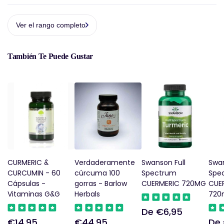
Ver el rango completo
También Te Puede Gustar
CURMERIC &
Verdaderamente
Swanson Full
Swan
CURCUMIN - 60
cúrcuma 100
Spectrum
Spe
Cápsulas -
gorras - Barlow
CUERMERIC 720MG
CUE
Vitaminas G&G
Herbals
720
De €6,95
Precio
€14,95
€44,95
De 
Precio
Precio
Pre
regular