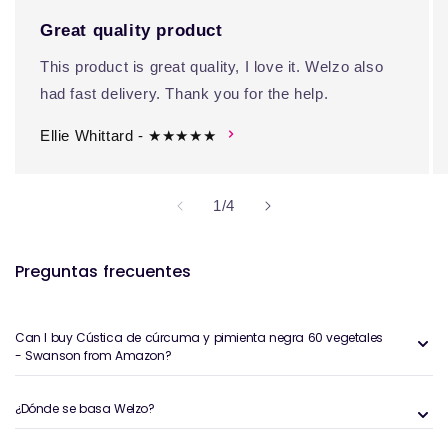
Great quality product
This product is great quality, I love it. Welzo also
had fast delivery. Thank you for the help.
Ellie Whittard - ★★★★★
de
1
/
4
Preguntas frecuentes
Can I buy Cústica de cúrcuma y pimienta negra 60 vegetales
- Swanson from Amazon?
¿Dónde se basa Welzo?