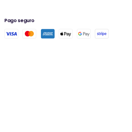
Pago seguro
Acreditación
Todos nuestros laboratorios asociados tienen
acreditaciones ISO17025 / ISO15189 / IS013485. Todas
nuestras farmacias socias están registradas en GPHC.
Aplicaciones móviles