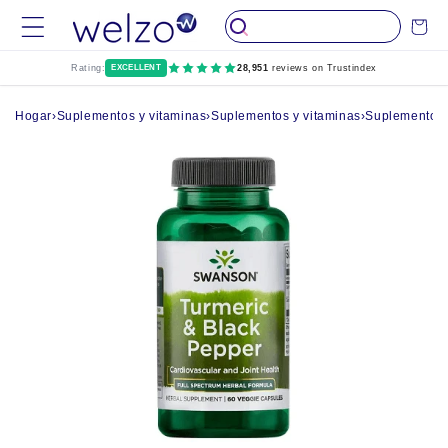
Saltar al
Carro
contenido
Rating:
EXCELLENT
28,951
reviews on Trustindex
Hogar
›
Suplementos y vitaminas
›
Suplementos y vitaminas
›
Suplementos 