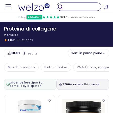
Salta al
Carrello
contenuto
Rating:
EXCELLENT
28,951
reviews on Trustindex
Proteina di collagene
2
results
4.8
on Trustindex
Filters
Sort:
In primo piano
2
results
Muschio marino
Beta-alanina
ZMA (zinco, magnesi
Order before 2pm
for
2766+ orders
this week
same-day dispatch