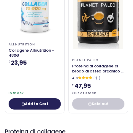
ALLNUTRITION
Collagene Allnutrition -
480G
PLANET PALEO
23,95
£
Proteina di collagene di
brodo di osseo organico -
Turmeric Golden 450G -
4.0
(1)
Planet Paleo (leggera
47,95
£
perdita)
In Stock
Out of stock
Add to Cart
Sold out
Proteina di collagene