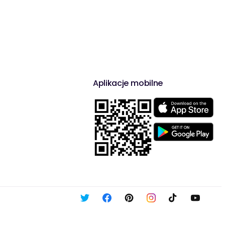
Aplikacje mobilne
X
Facebook
Pinterest
Instagram
Tiktok
YouTu
(Twitter)