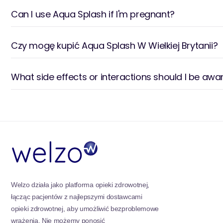
aktywnego stylu życia. Wypełnij swoją butelkę sportow
Can I use Aqua Splash if I'm pregnant?
nawodnieniem w podróży, niezależnie od tego, czy je
sprawy.
Czy mogę kupić Aqua Splash W Wielkiej Brytanii?
Kolekcja Aqua Splash w Welzo jest twoim zaufanym
nawodnienia i ożywienia. Każdy produkt jest zaproje
zaangażowanie w jakość, jest zaprojektowany, abyś b
What side effects or interactions should I be awa
dzień.
Wybierz kolekcję Aqua Splash i doświadcz transfor
nawodnienia. Przyjmij życie pełne odświeżającego n
wydaniu. Z Aqua Splash i Welzo u boku, ugasź pragnien
odnowionym poczuciem dobrego samopoczucia.
Welzo działa jako platforma opieki zdrowotnej,
łącząc pacjentów z najlepszymi dostawcami
opieki zdrowotnej, aby umożliwić bezproblemowe
wrażenia. Nie możemy ponosić