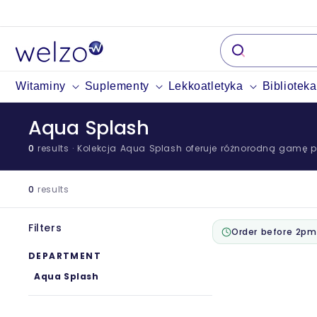
Przejdź
do
treści
Witaminy
Suplementy
Lekkoatletyka
Bibliotek
Aqua Splash
0
results
· Kolekcja Aqua Splash oferuje różnorodną gamę pr
0
results
Filters
Order before 2pm
DEPARTMENT
Aqua Splash