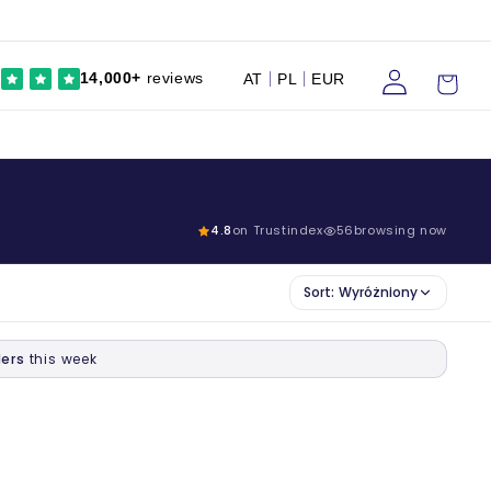
Zaloguj
Wózek
14,000+
reviews
AT
PL
EUR
się
4.8
on Trustindex
56
browsing now
Sort:
Wyróżniony
ers
this week