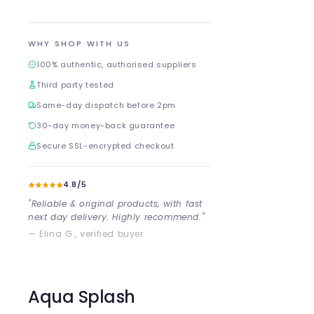
WHY SHOP WITH US
100% authentic, authorised suppliers
Third party tested
Same-day dispatch before 2pm
30-day money-back guarantee
Secure SSL-encrypted checkout
4.8/5
"Reliable & original products, with fast
next day delivery. Highly recommend."
— Elina G., verified buyer
Aqua Splash