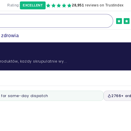
Rating:
28,951
reviews on Trustindex
EXCELLENT
a zdrowia
oduktów, każdy skrupulatnie wy...
for same-day dispatch
2766+ ord