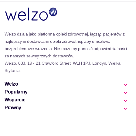
nadal jest zaufaną nazwą w branży zdrowia
naturalnego, znanego z poświęcenia się innowacjom
zdrowotnym i zadowoleniu klientów. Nacisk na
edukację i spersonalizowaną opiekę sprawiło, że
preferowanym wyborem dla osób poszukujących
naturalnych rozwiązań zdrowotnych.
Welzo działa jako platforma opieki zdrowotnej, łącząc pacjentów z
najlepszymi dostawcami opieki zdrowotnej, aby umożliwić
bezproblemowe wrażenia. Nie możemy ponosić odpowiedzialności
za naszych zewnętrznych dostawców.
Welzo, 833, 19 - 21 Crawford Street, W1H 1PJ, Londyn, Wielka
Brytania.
Welzo
Popularny
Wsparcie
Prawny