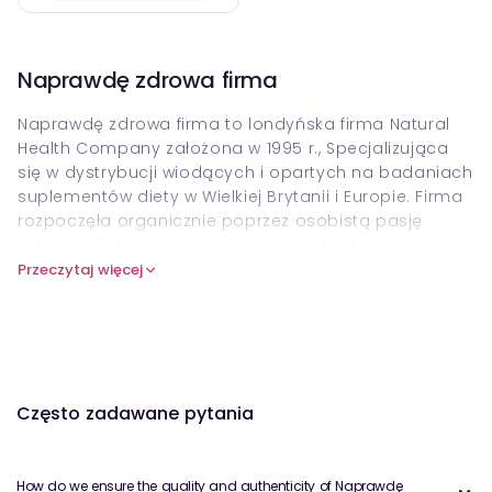
Naprawdę zdrowa firma
Naprawdę zdrowa firma to londyńska firma Natural
Health Company założona w 1995 r., Specjalizująca
się w dystrybucji wiodących i opartych na badaniach
suplementów diety w Wielkiej Brytanii i Europie. Firma
rozpoczęła organicznie poprzez osobistą pasję
założycieli do naturalnych rozwiązań zdrowotnych, a
nie tradycyjnego biznesplanu, i od tego czasu stała
Przeczytaj więcej
się renomowanym źródłem wysokiej jakości
produktów zdrowotnych.
Naprawdę zdrowa firma oferuje różnorodne
suplementy, które koncentrują się na wsparciu
odpornościowym, detoksykacji i ogólnym
Często zadawane pytania
samopoczuciu. Kluczowe produkty to Biobran MGN-3,
potężny suplement wsparcia immunologicznego
wykonany z bran arabinoksylan i prostasol, który jest
How do we ensure the quality and authenticity of Naprawdę