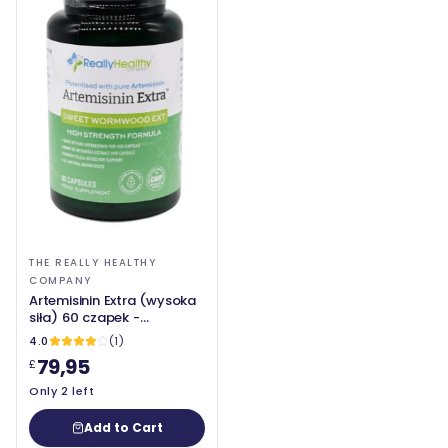
THE REALLY HEALTHY
COMPANY
Artemisinin Extra (wysoka
siła) 60 czapek -
naprawdę zdrowa firma
4.0
(1)
79,95
£
Only 2 left
Add to Cart