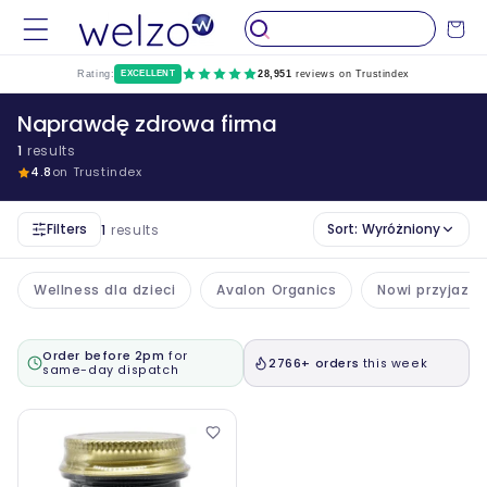
Przejdź
do
Wózek
treści
Rating:
EXCELLENT
28,951
reviews on Trustindex
Naprawdę zdrowa firma
1
results
4.8
on Trustindex
Filters
Sort:
Wyróżniony
1
results
Wellness dla dzieci
Avalon Organics
Nowi przyjazni
Order before 2pm
for
2766+ orders
this week
same-day dispatch