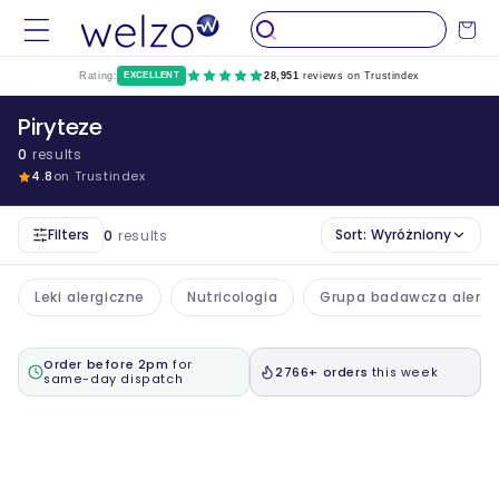
Przejdź
do
Wózek
treści
Rating:
EXCELLENT
28,951
reviews on Trustindex
Piryteze
0
results
4.8
on Trustindex
Filters
Sort:
Wyróżniony
0
results
Leki alergiczne
Nutricologia
Grupa badawcza alergii
Order before 2pm
for
2766+ orders
this week
same-day dispatch