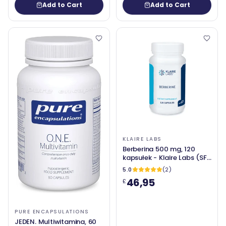
Add to Cart
Add to Cart
KLAIRE LABS
Berberina 500 mg, 120
kapsułek - Klaire Labs (SFI
Health)
5.0
(2)
46,95
£
PURE ENCAPSULATIONS
JEDEN. Multiwitamina, 60