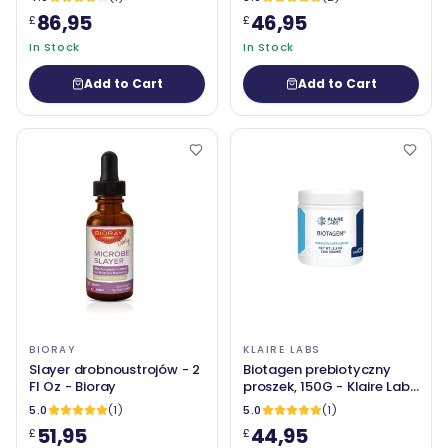
mandarynki - 120 tabletek
86,95
46,95
£
£
do żucia - Econugenics
In Stock
In Stock
Add to Cart
Add to Cart
BIORAY
KLAIRE LABS
Slayer drobnoustrojów - 2
Biotagen prebiotyczny
Fl Oz - Bioray
proszek, 150G - Klaire Labs
(SFI Health)
5.0
(1)
5.0
(1)
51,95
44,95
£
£