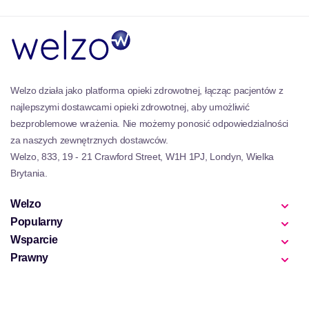
którzy chcą poprawić swoje zdrowie za pomocą
naturalnych środków.
Te słynne marki
Suplementy Welzo
Pokaż
zobowiązanie do innowacji i przejrzystości w
etykietowaniu. Są liderami rynku, którzy oferują
wszystko związane z problemami zdrowotnymi.
Welzo działa jako platforma opieki zdrowotnej, łącząc pacjentów z
Wybór suplementów od tych marek zapewnia
najlepszymi dostawcami opieki zdrowotnej, aby umożliwić
odpowiednią inwestycję w opiekę zdrowotną.
bezproblemowe wrażenia. Nie możemy ponosić odpowiedzialności
Odwiedź nas, aby kupić
Witaminy i minerały Welzo
.
za naszych zewnętrznych dostawców.
Welzo, 833, 19 - 21 Crawford Street, W1H 1PJ, Londyn, Wielka
Brytania.
Welzo
Popularny
Wsparcie
Prawny