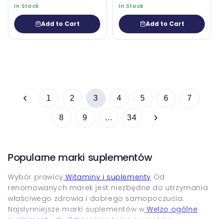
In Stock
In Stock
Add to Cart
Add to Cart
1
2
3
4
5
6
7
8
9
…
34
Popularne marki suplementów
Wybór prawicy
Witaminy i suplementy
Od
renomowanych marek jest niezbędne do utrzymania
właściwego zdrowia i dobrego samopoczucia.
Najsłynniejsze marki suplementów w
Welzo ogólne