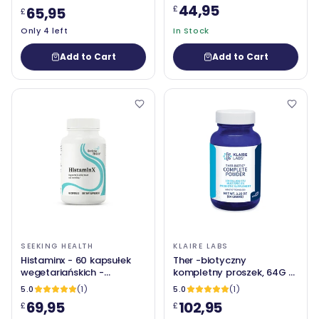
44,95
£
65,95
£
Only 4 left
In Stock
Add to Cart
Add to Cart
SEEKING HEALTH
KLAIRE LABS
Histaminx - 60 kapsułek
Ther -biotyczny
wegetariańskich -
kompletny proszek, 64G -
poszukiwanie zdrowia
Klaire Labs (SFI Health)
5.0
(1)
5.0
(1)
69,95
102,95
£
£