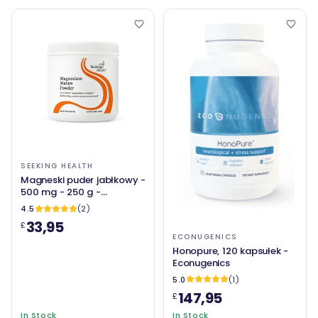
SEEKING HEALTH
Magneski puder jabłkowy -
500 mg - 250 g -
Poszukiwanie zdrowia
4.5
(2)
33,95
£
ECONUGENICS
Honopure, 120 kapsułek -
Econugenics
5.0
(1)
147,95
£
In Stock
In Stock