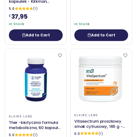
kapsułek - Kirkman
Laboratories
5.0
(1)
37,95
£
In Stock
In Stock
Add to Cart
Add to Cart
KLAIRE LABS
KLAIRE LABS
Vitasectrum proszkowy
Ther -biotyczna formuła
smak cytrusowy, 165 g -
metaboliczna, 60 kapsułek
Klaire Labs (SFI Health)
- Klaire Labs (SFI Health)
5.0
(1)
5.0
(1)