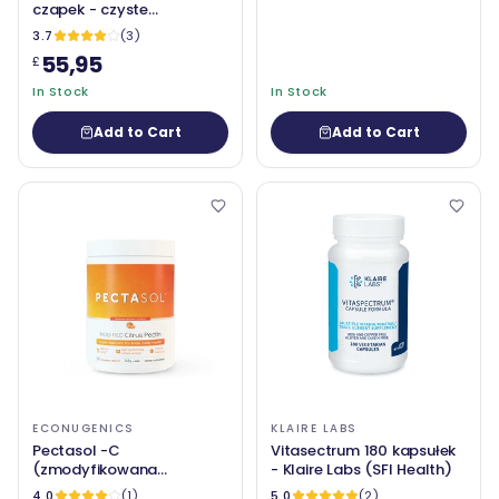
czapek - czyste
enkapsulacje
3.7
(3)
55,95
£
In Stock
In Stock
Add to Cart
Add to Cart
ECONUGENICS
KLAIRE LABS
Pectasol -C
Vitasectrum 180 kapsułek
(zmodyfikowana
- Klaire Labs (SFI Health)
cytrusowa pektyna) wlew
4.0
(1)
5.0
(2)