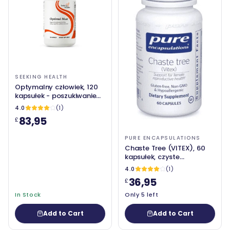
SEEKING HEALTH
Optymalny człowiek, 120
kapsułek - poszukiwanie
zdrowia
4.0
(1)
83,95
£
PURE ENCAPSULATIONS
Chaste Tree (VITEX), 60
kapsułek, czyste
enkapsulacje
4.0
(1)
36,95
£
In Stock
Only 5 left
Add to Cart
Add to Cart