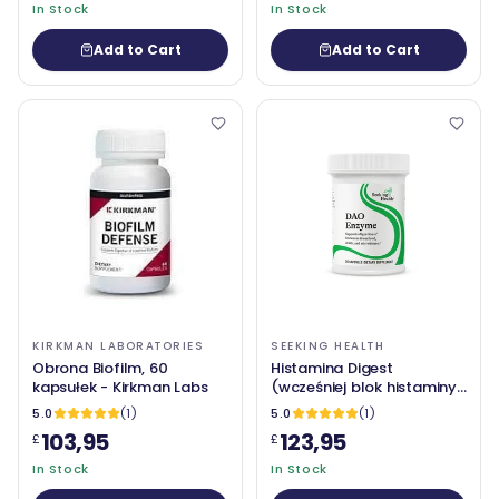
In Stock
In Stock
Add to Cart
Add to Cart
KIRKMAN LABORATORIES
SEEKING HEALTH
Obrona Biofilm, 60
Histamina Digest
kapsułek - Kirkman Labs
(wcześniej blok histaminy)
90 kapsułek -
5.0
(1)
5.0
(1)
poszukiwanie zdrowia
103,95
123,95
£
£
In Stock
In Stock