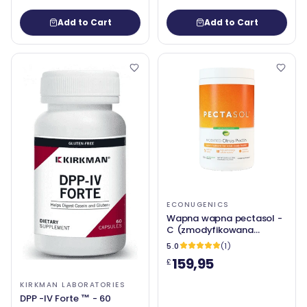
Add to Cart
Add to Cart
ECONUGENICS
Wapna wapna pectasol -
C (zmodyfikowana
cytrusowa pektyna), 551G
5.0
(1)
- Econugenics
159,95
£
KIRKMAN LABORATORIES
DPP -IV Forte ™ - 60