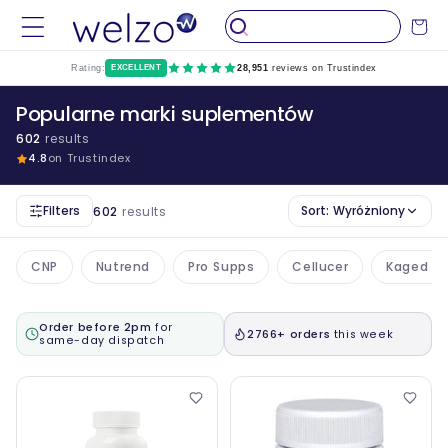
Przejdź
do
Wózek
treści
Rating:
EXCELLENT
28,951
reviews on Trustindex
Popularne marki suplementów
602
results
4.8
on Trustindex
Filters
Sort:
Wyróżniony
602
results
CNP
Nutrend
Pro Supps
Cellucer
Kaged M
Order before 2pm
for
2766+ orders
this week
same-day dispatch