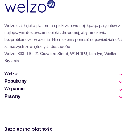
emocjonalnej.
Ponadto nasza kolekcja Tongkat Ali obsługuje funkcję
układu odpornościowego ze względu na jego
Welzo działa jako platforma opieki zdrowotnej, łącząc pacjentów z
właściwości przeciwzapalne i przeciwutleniające.
najlepszymi dostawcami opieki zdrowotnej, aby umożliwić
Regularne spożycie może wzmocnić naturalną
bezproblemowe wrażenia. Nie możemy ponosić odpowiedzialności
obronę organizmu przed chorobami, jednocześnie
za naszych zewnętrznych dostawców.
pomagając w szybszych czasach regeneracji po
Welzo, 833, 19 - 21 Crawford Street, W1H 1PJ, Londyn, Wielka
wysiłku fizycznym lub chorobie.
Brytania.
W szczególności dla zdrowia mężczyzn Tongkat Ali
okazał wielką obietnicę poprawy libido i zdrowia
Welzo
seksualnego poprzez zwiększenie przepływu krwi i
Popularny
równowagi hormonalnej. Jednak kobiety mogą
Wsparcie
również korzystać z swoich właściwości
adaptogennych, które pomagają organizmowi
Prawny
oprzeć się stresorom i utrzymać równowagę.
Nasz wyselekcjonowany zasięg obejmuje kapsułki,
proszki i ekstrakty zapewniające, że znajdziesz
formularz, który najlepiej pasuje do twojego stylu
Bezpieczna płatność