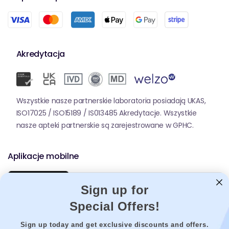
życia. Każdy produkt przechodzi rygorystyczne
kontrole jakości, aby zapewnić skuteczność i
czystość, zapewniając tylko najlepszą naturę, która
ma do zaoferowania Twoja podróż wellness z
Tongkat Ali
Akredytacja
Wszystkie nasze partnerskie laboratoria posiadają UKAS,
ISO17025 / ISO15189 / IS013485 Akredytacje. Wszystkie
nasze apteki partnerskie są zarejestrowane w GPHC.
Aplikacje mobilne
Sign up for
Special Offers!
Sign up today and get exclusive discounts and offers.