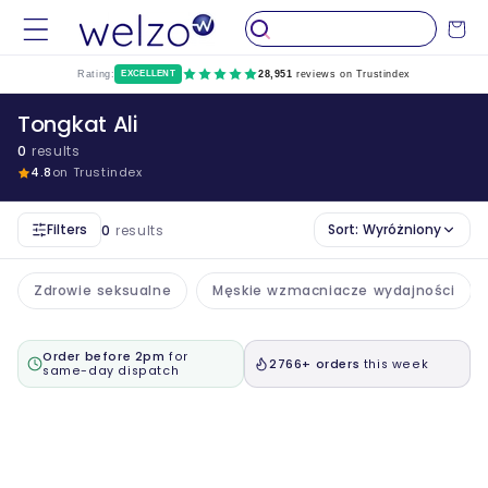
Przejdź
do
Wózek
treści
Rating:
EXCELLENT
28,951
reviews on Trustindex
Tongkat Ali
0
results
4.8
on Trustindex
Filters
Sort:
Wyróżniony
0
results
Zdrowie seksualne
Męskie wzmacniacze wydajności
Order before 2pm
for
2766+ orders
this week
same-day dispatch