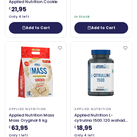
Applied Nutrition Cookie
21,95
£
Only 4 left
In Stock
Add to Cart
Add to Cart
APPLIED NUTRITION
APPLIED NUTRITION
Applied Nutrition Mass
Applied Nutrition L-
Mass Oryginał 6 kg
cytrulina 1500 120 wahad
warzywnych
63,95
18,95
£
£
Only 1 left
Only 4 left