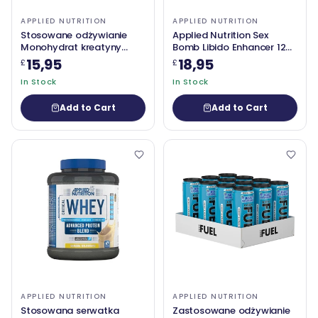
APPLIED NUTRITION
APPLIED NUTRITION
Stosowane odżywianie
Applied Nutrition Sex
Monohydrat kreatyny
Bomb Libido Enhancer 120
250G
warzyków
15,95
18,95
£
£
In Stock
In Stock
Add to Cart
Add to Cart
APPLIED NUTRITION
APPLIED NUTRITION
Stosowana serwatka
Zastosowane odżywianie