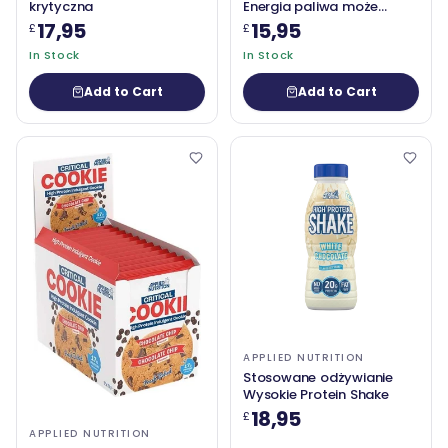
krytyczna
Energia paliwa może
12x330 ml napój
17,95
15,95
£
£
energetyczny
In Stock
In Stock
Add to Cart
Add to Cart
APPLIED NUTRITION
Stosowane odżywianie
Wysokie Protein Shake
18,95
£
APPLIED NUTRITION