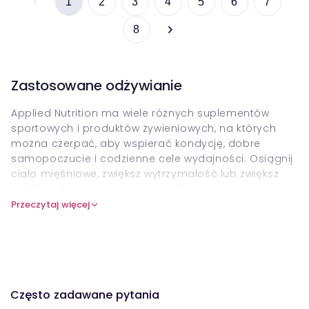
1
2
3
4
5
6
7
8
Zastosowane odżywianie
Applied Nutrition ma wiele różnych suplementów
sportowych i produktów żywieniowych, na których
można czerpać, aby wspierać kondycję, dobre
samopoczucie i codzienne cele wydajności. Osiągnij
ciało mięśniowe, zwiększ wytrzymałość lub zwiększ
ogólne zdrowie - stosowane odżywianie ma to
wszystko jak
Zastosowane odżywianie Monohydrat
Przeczytaj więcej
kreatyny mikronizowany - 250 gramów
. Od proszków
białkowych po formuły przedtreningowe po BCAA i
witaminy, ta marka odzyskuje się z wysoce
skutecznymi, wysokiej jakości składnikami, które będą
działać magią.
Często zadawane pytania
Kluczowe produkty w ich składzie obejmują krytyczne