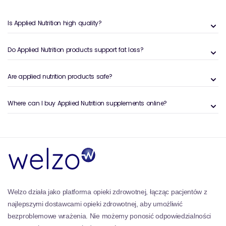
białko serwatkowe do wzrostu mięśni, dostępne w
różnych smakach
Applied Nutrition Critical Whey,
Is Applied Nutrition high quality?
Blueberry Muffin - 2000 gramów
, Abe proszek
przedtreningowy dla dodatkowego zwiększenia
Do Applied Nutrition products support fat loss?
wydajności i monohydrat kreatyny dla siły i mocy.
Produkty stosowanego żywienia zostały ściśle
przetestowane przez najlepszych sportowców z
Are applied nutrition products safe?
całego świata.
Where can I buy Applied Nutrition supplements online?
Welzo działa jako platforma opieki zdrowotnej, łącząc pacjentów z
najlepszymi dostawcami opieki zdrowotnej, aby umożliwić
bezproblemowe wrażenia. Nie możemy ponosić odpowiedzialności