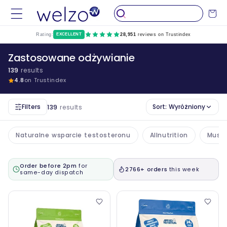
Przejdź
do
Wózek
treści
Rating:
EXCELLENT
28,951
reviews on Trustindex
Zastosowane odżywianie
139
results
4.8
on Trustindex
Filters
Sort:
Wyróżniony
139
results
Naturalne wsparcie testosteronu
Allnutrition
Muscl
Order before 2pm
for
2766+ orders
this week
same-day dispatch