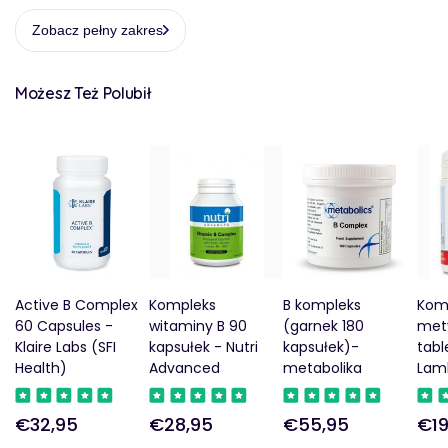
Zobacz pełny zakres
Możesz Też Polubił
Active B Complex
Kompleks
B kompleks
Kom
60 Capsules -
witaminy B 90
(garnek 180
mety
Klaire Labs (SFI
kapsułek - Nutri
kapsułek)-
tabl
Health)
Advanced
metabolika
Lam
€32,95
€28,95
€55,95
€19
Regularna
Regularna
Regularna
Reg
cena
cena
cena
cen