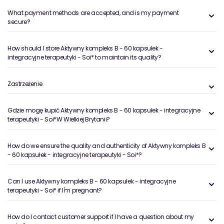
What payment methods are accepted, and is my payment
secure?
How should I store Aktywny kompleks B - 60 kapsułek -
integracyjne terapeutyki - Soi* to maintain its quality?
Zastrzeżenie
Gdzie mogę kupić Aktywny kompleks B - 60 kapsułek - integracyjne
terapeutyki - Soi*W Wielkiej Brytanii?
How do we ensure the quality and authenticity of Aktywny kompleks B
- 60 kapsułek - integracyjne terapeutyki - Soi*?
Can I use Aktywny kompleks B - 60 kapsułek - integracyjne
terapeutyki - Soi* if I'm pregnant?
How do I contact customer support if I have a question about my