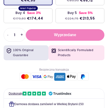
€44,95
€88,12
€89,90
Buy 4
Buy 5
Save 3%
Save 5%
€174,44
€213,55
€179,80
€224,75
-
+
Wyprzedane
Zmniejszyć
Zwiększyć
ilość
ilość
dla
dla
100% Original
Scientifically Formulated
Aktywny
Aktywny
Guarantee
Products
kompleks
kompleks
B
B
-
-
Bezpieczna transakcja
60
60
kapsułek
kapsułek
-
-
integracyjne
integracyjne
terapeutyki
terapeutyki
Doskonały
-
-
Soi*
Soi*
Darmowa dostawa zamówień w Wielkiej Brytanii £50