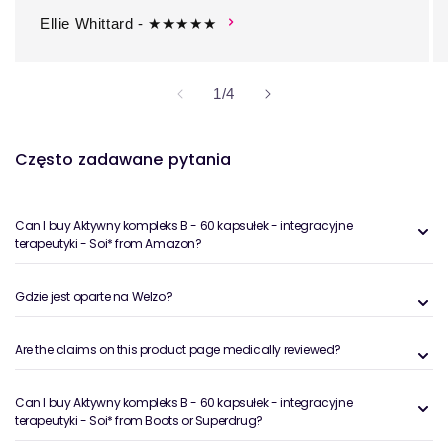
Ellie Whittard - ★★★★★
z
1
/
4
Często zadawane pytania
Can I buy Aktywny kompleks B - 60 kapsułek - integracyjne
terapeutyki - Soi* from Amazon?
Gdzie jest oparte na Welzo?
Are the claims on this product page medically reviewed?
Can I buy Aktywny kompleks B - 60 kapsułek - integracyjne
terapeutyki - Soi* from Boots or Superdrug?