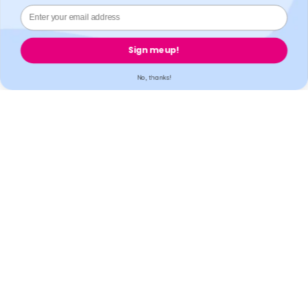
Bezpieczna płatność
Sign me up!
No, thanks!
Akredytacja
Wszystkie nasze partnerskie laboratoria posiadają UKAS,
ISO17025 / ISO15189 / IS013485 Akredytacje. Wszystkie
nasze apteki partnerskie są zarejestrowane w GPHC.
Aplikacje mobilne