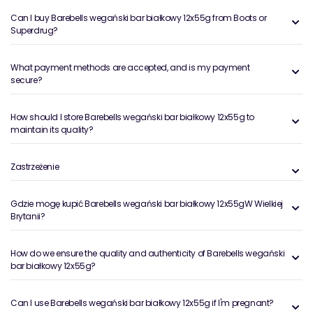
Can I buy Barebells wegański bar białkowy 12x55g from Boots or
Superdrug?
What payment methods are accepted, and is my payment
secure?
How should I store Barebells wegański bar białkowy 12x55g to
maintain its quality?
Zastrzeżenie
Gdzie mogę kupić Barebells wegański bar białkowy 12x55gW Wielkiej
Brytanii?
How do we ensure the quality and authenticity of Barebells wegański
bar białkowy 12x55g?
Can I use Barebells wegański bar białkowy 12x55g if I'm pregnant?