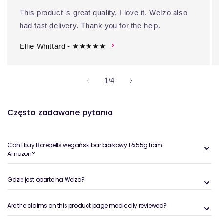
This product is great quality, I love it. Welzo also
had fast delivery. Thank you for the help.
Ellie Whittard - ★★★★★
z
1
/
4
Często zadawane pytania
Can I buy Barebells wegański bar białkowy 12x55g from
Amazon?
Gdzie jest oparte na Welzo?
Are the claims on this product page medically reviewed?