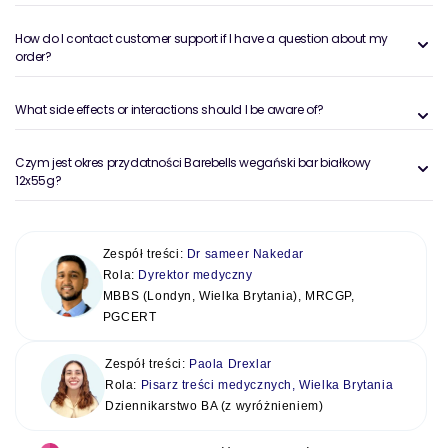
How do I contact customer support if I have a question about my
order?
What side effects or interactions should I be aware of?
Czym jest okres przydatności Barebells wegański bar białkowy
12x55g?
Zespół treści:
Dr sameer Nakedar
Rola:
Dyrektor medyczny
MBBS (Londyn, Wielka Brytania), MRCGP,
PGCERT
Zespół treści:
Paola Drexlar
Rola:
Pisarz treści medycznych, Wielka Brytania
Dziennikarstwo BA (z wyróżnieniem)