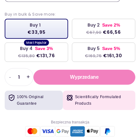
Buy in bulk & Save more:
Buy 1
Buy 2
Save 2%
€33,95
€66,56
€67,90
Buy 4
Buy 5
Save 3%
Save 5%
€131,76
€161,30
€135,80
€169,75
-
+
Wyprzedane
Zmniejszyć
Zwiększyć
ilość
ilość
dla
dla
100% Original
Scientifically Formulated
Barebells
Barebells
Guarantee
Products
wegański
wegański
bar
bar
białkowy
białkowy
Bezpieczna transakcja
12x55g
12x55g