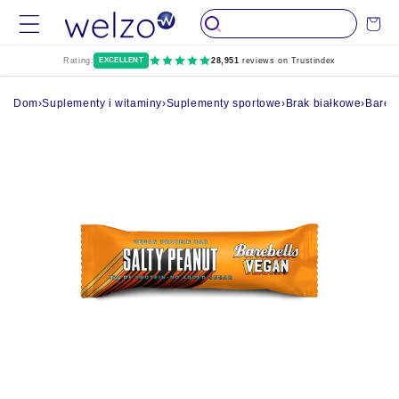
Przejdź do
Wózek
treści
Rating:
EXCELLENT
28,951
reviews on Trustindex
Dom
›
Suplementy i witaminy
›
Suplementy sportowe
›
Brak białkowe
›
Bareb