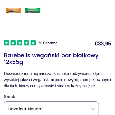
€33,95
76 Recenzje
Barebells wegański bar białkowy
s
12x55g
Doświadcz idealnej mieszanki smaku i odżywiania z tymi
wysokiej jakości wegańskimi proteinowymi, zaprojektowanymi
dla tych, którzy cenią zdrowie i smak w każdym kęsie.
Smak: