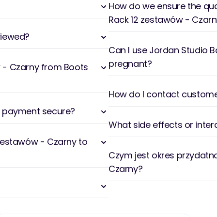
How do we ensure the qual
Rack 12 zestawów - Czarn
viewed?
Can I use Jordan Studio Ba
pregnant?
w - Czarny from Boots
How do I contact customer
y payment secure?
What side effects or inter
 zestawów - Czarny to
Czym jest okres przydatno
Czarny?