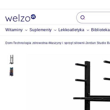
Przejdź do
treści
Witaminy
Suplementy
Lekkoatletyka
Bibliotek
Dom
›
Technologia zdrowotna
›
Maszyny i sprzęt siłowni
›
Jordan Studio B