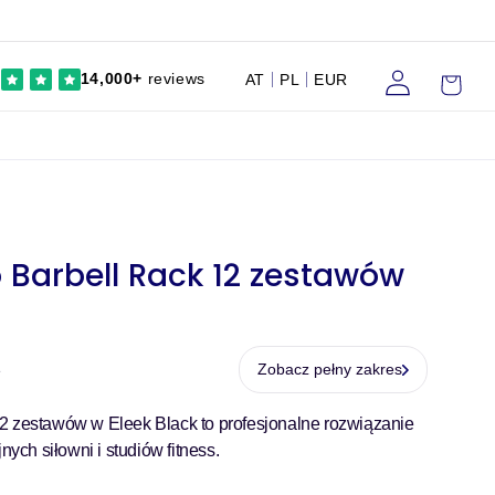
Zaloguj
Wózek
14,000+
reviews
AT
PL
EUR
się
 Barbell Rack 12 zestawów
Zobacz pełny zakres
e
2 zestawów w Eleek Black to profesjonalne rozwiązanie
ch siłowni i studiów fitness.