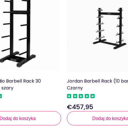
io Barbell Rack 30
Jordan Barbell Rack (10 ba
 szary
Czarny
5
€457,95
Regularna
cena
Dodaj do koszyka
Dodaj do koszyk