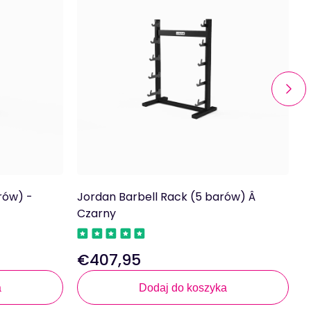
rów) -
Jordan Barbell Rack (5 barów) Â
J
Czarny
(
€407,95
Regularna
R
cena
c
a
Dodaj do koszyka