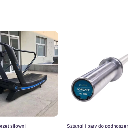
rzęt siłowni
Sztangi i bary do podnosze