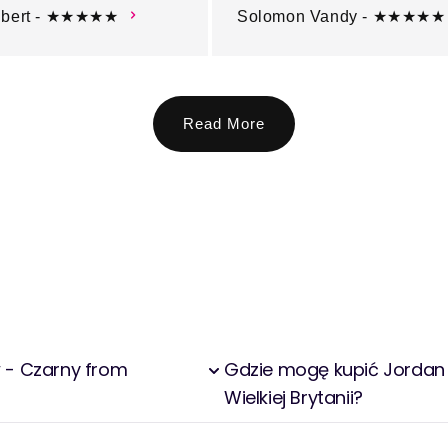
ubert - ★★★★★
Solomon Vandy - ★★★★★
Read More
w - Czarny from
Gdzie mogę kupić Jordan 
Wielkiej Brytanii?