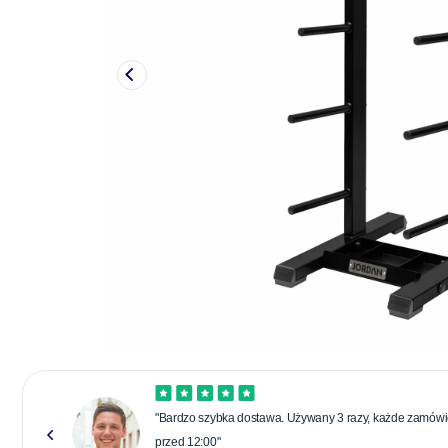
"Bardzo szybka dostawa. Używany 3 razy, każde zamówie
przed 12:00"