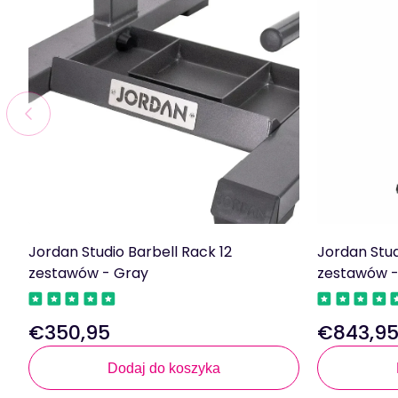
Jordan Studio Barbell Rack 12
Jordan Stud
zestawów - Gray
zestawów -
€350,95
€843,9
Regularna
Regularna
cena
cena
Dodaj do koszyka