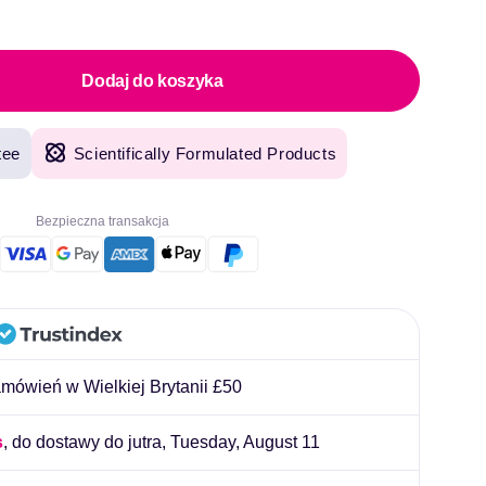
aży
Dodaj do koszyka
tee
Scientifically Formulated Products
Bezpieczna transakcja
ówień w Wielkiej Brytanii £50
s
, do dostawy do jutra,
Tuesday, August 11
 i oryginalne produkty, z szybką dostawą następnego dnia. Używam Welzo od
"