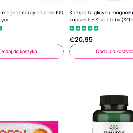
 magnez spray do ciała 100
Kompleks glicynu magnezu 
tyou
kapsułek - Klaire Labs (SFI
€20,95
Regularna
cena
Dodaj do koszyka
Dodaj do koszyk