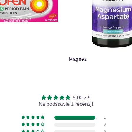
Magnez
5.00 z 5
Na podstawie 1 recenzji
1
0
0