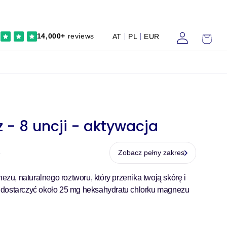
Zaloguj
Wózek
14,000+
reviews
AT
PL
EUR
się
- 8 uncji - aktywacja
Zobacz pełny zakres
e
u, naturalnego roztworu, który przenika twoją skórę i
 dostarczyć około 25 mg heksahydratu chlorku magnezu