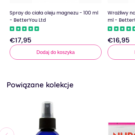
Spray do ciała oleju magnezu - 100 ml
Wrażliwy na
- BetterYou Ltd
ml - Better
€17,95
€16,95
Regularna
Regularna
cena
cena
Dodaj do koszyka
Powiązane kolekcje