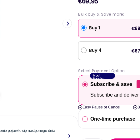
€69,95
Cena
sprzeda
Bulk buy & Save more:
Buy 1
€69
Buy 4
€67
Select Payment Option
Most
Popular
Subscribe & save
Subscribe and deliver
Easy Pause or Cancel
B
One-time purchase
nie pojawiło się następnego dnia
"Niezawodne
ponad roku.