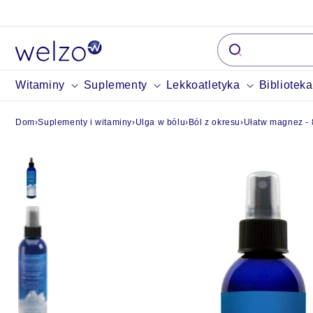
Przejdź do
treści
Witaminy
Suplementy
Lekkoatletyka
Bibliotek
Dom
›
Suplementy i witaminy
›
Ulga w bólu
›
Ból z okresu
›
Ułatw magnez - 8