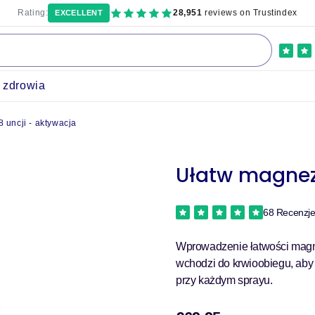
Rating:
28,951
reviews on Trustindex
EXCELLENT
a zdrowia
 uncji - aktywacja
Ułatw magnez 
68 Recenzj
Wprowadzenie łatwości magnez
wchodzi do krwioobiegu, aby
przy każdym sprayu.