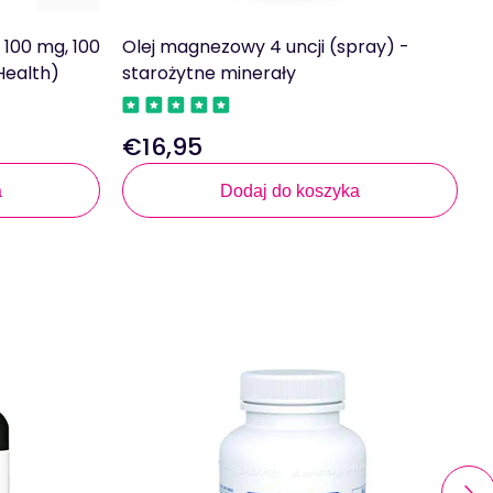
100 mg, 100
Olej magnezowy 4 uncji (spray) -
M
 Health)
starożytne minerały
2
€16,95
Regularna
R
cena
c
a
Dodaj do koszyka