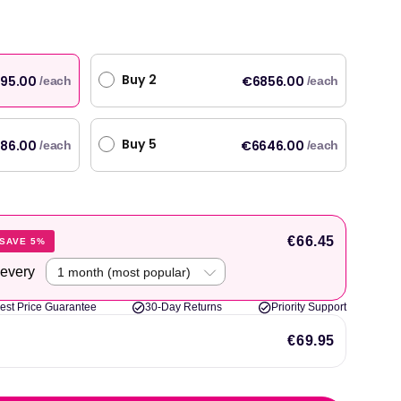
ży
Buy 2
95.00
€6856.00
/each
/each
Buy 5
86.00
€6646.00
/each
/each
€66.45
SAVE 5%
 every
est Price Guarantee
30-Day Returns
Priority Support
€69.95
 i oryginalne produkty, z szybką dostawą następnego dnia. Używam Welzo od
"