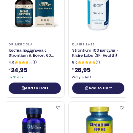
DR MERCOLA
KLAIRE LABS
Костна поддръжка с
Strontium 100 капсули -
Strontium & Boron, 60
Klaire Labs (SFI Health)
капсули - Dr Mercola
4.0
(1)
5.0
(1)
24,95
26,95
£
£
In Stock
Only 5 left
Add to Cart
Add to Cart