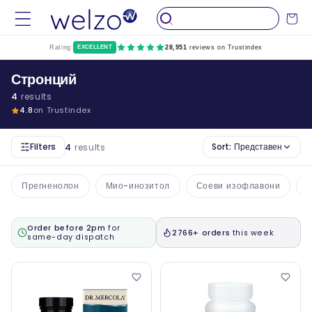
Пропуснете
до
Количка
съдържание
Rating:
EXCELLENT
28,951
reviews on Trustindex
Стронций
4
results
4.8
on Trustindex
Filters
Sort:
Представен
4
results
Прегненолон
Мио-инозитол
Соеви изофлавони
Order before 2pm
for
2766+ orders
this week
same-day dispatch