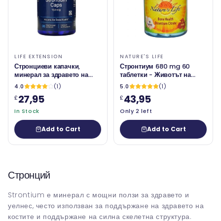
LIFE EXTENSION
NATURE'S LIFE
Стронциеви капачки,
Стронтиум 680 mg 60
минерал за здравето на
таблетки - Животът на
костите, 750 mg, 90
природата
4.0
(1)
5.0
(1)
вегетационни капачки -
27,95
43,95
£
£
удължаване на живота
In Stock
Only 2 left
Add to Cart
Add to Cart
Стронций
Strontium е минерал с мощни ползи за здравето и
уелнес, често използван за поддържане на здравето на
костите и поддържане на силна скелетна структура.