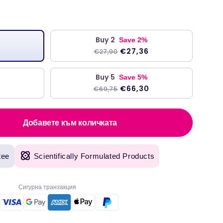
на
Buy 2
Save 2%
€27,36
€27,90
Buy 5
Save 5%
€66,30
€69,75
Добавете към количката
tee
Scientifically Formulated Products
Сигурна транзакция
оригинални продукти, с бърза доставка на следващия ден. Използвам Welzo
т година."