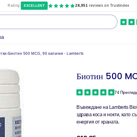
Rating:
28,951
reviews on Trustindex
EXCELLENT
ка
етки
›
Биотин 500 MCG, 90 капачки - Lamberts
Биотин 500 MC
74 Преглед
Въвеждане на Lamberts Bio
здрава коса и нокти, като
енергия от храната.