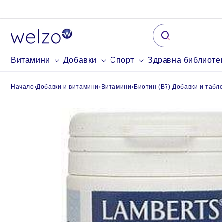
Пропуснете до
съдържание
Витамини
Добавки
Спорт
Здравна библиоте
Начало
›
Добавки и витамини
›
Витамини
›
Биотин (B7) Добавки и табл