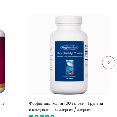
ли -
Фосфатидил холин 100 гелове - Група за
V
изследователска алергия / алергия