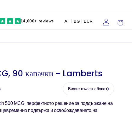
Влезте
Количка
14,000+
reviews
AT
BG
EUR
G, 90 капачки - Lamberts
Вижте пълен обхват
и
tin 500 MCG, перфектното решение за поддържане на
 същевременно поддържа и освобождаването на