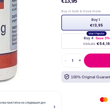
€13,95
Продаж
цена
Buy in bulk & Save more:
Buy 1
€13,95
Buy 4
Save 3%
€54,16
€55,80
-
+
Намаляване
Увеличете
на
количеството
количеството
за
100% Original Guaran
за
Биотин
Биотин
500
500
MCG,
MCG,
90
90
капачки
оръчка пристигна на следващия ден
"Надеждни и 
капачки
-
-
Lamberts
вече повече о