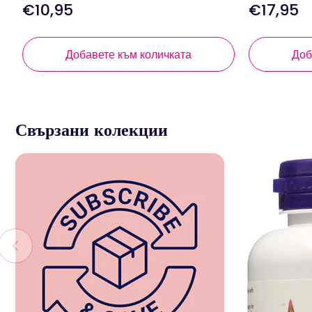
€10,95
€17,95
Редовна
Редовна
цена
цена
Добавете към количката
Доб
Свързани колекции