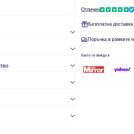
Lamberts
Елина Гул
Отличен
Безплатна доставка
Поръчка в рамките 
Както се вижда в
тво