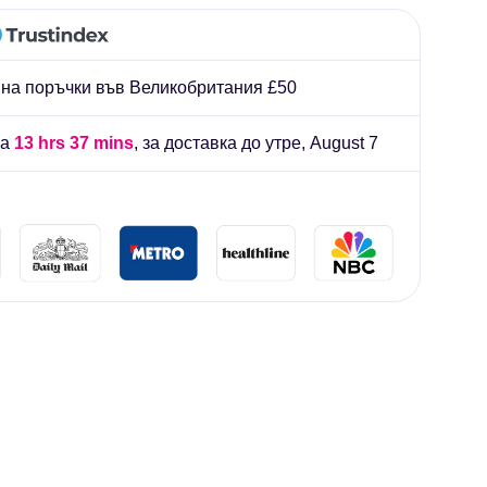
иард
 на поръчки във Великобритания £50
на
13 hrs 37 mins
, за доставка до утре,
August 7