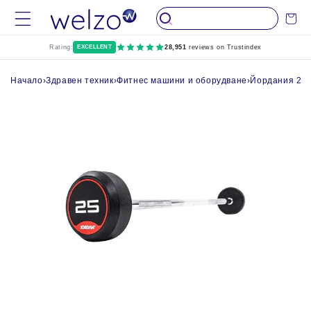
Пропуснете до
Количка
съдържание
Rating:
EXCELLENT
28,951
reviews on Trustindex
Начало
›
Здравен техник
›
Фитнес машини и оборудване
›
Йордания 25 к