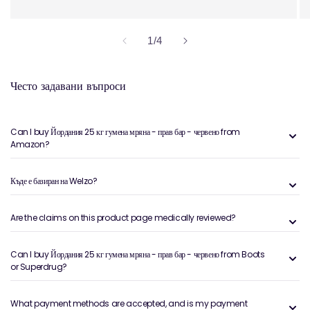
на
1
/
4
Често задавани въпроси
Can I buy Йордания 25 кг гумена мряна - прав бар - червено from
Amazon?
Къде е базиран на Welzo?
Are the claims on this product page medically reviewed?
Can I buy Йордания 25 кг гумена мряна - прав бар - червено from Boots
or Superdrug?
What payment methods are accepted, and is my payment