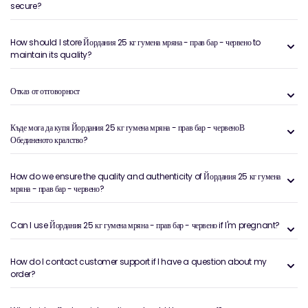
secure?
How should I store Йордания 25 кг гумена мряна - прав бар - червено to
maintain its quality?
Отказ от отговорност
Къде мога да купя Йордания 25 кг гумена мряна - прав бар - червеноВ
Обединеното кралство?
How do we ensure the quality and authenticity of Йордания 25 кг гумена
мряна - прав бар - червено?
Can I use Йордания 25 кг гумена мряна - прав бар - червено if I'm pregnant?
How do I contact customer support if I have a question about my
order?