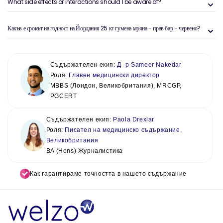
What side effects or interactions should I be aware of?
Какъв е срокът на годност на Йордания 25 кг гумена мряна - прав бар - червено?
Съдържателен екип:
Д -р Sameer Nakedar
Роля:
Главен медицински директор
MBBS (Лондон, Великобритания), MRCGP,
PGCERT
Съдържателен екип:
Paola Drexlar
Роля:
Писател на медицинско съдържание,
Великобритания
BA (Hons) Журналистика
Как гарантираме точността в нашето съдържание