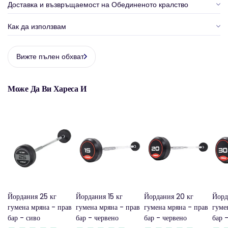
Доставка и възвръщаемост на Обединеното кралство
Как да използвам
Вижте пълен обхват
Може Да Ви Хареса И
Йордания 25 кг
Йордания 15 кг
Йордания 20 кг
Йорд
гумена мряна - прав
гумена мряна - прав
гумена мряна - прав
гуме
бар - сиво
бар - червено
бар - червено
бар 