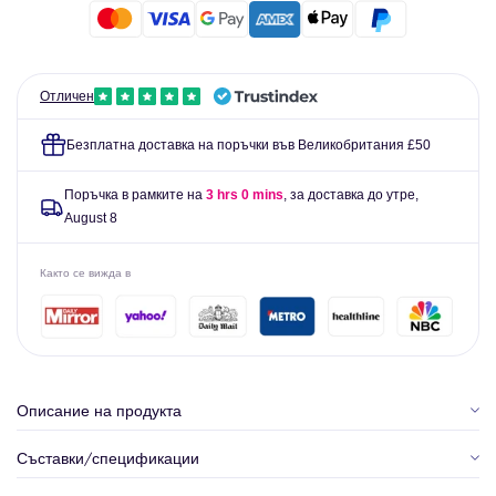
мряна
-
-
прав
прав
бар
бар
-
Отличен
-
червено
червено
Безплатна доставка на поръчки във Великобритания £50
Поръчка в рамките на
3 hrs 0 mins
, за доставка до утре,
August 8
Както се вижда в
Описание на продукта
Съставки/спецификации