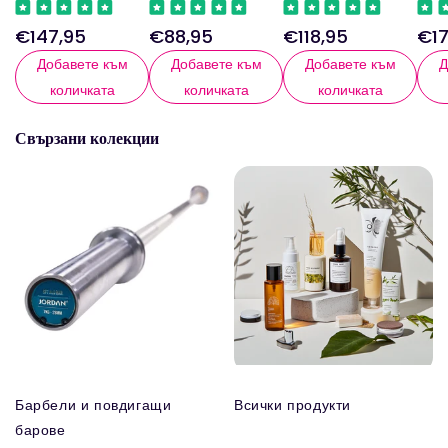
€147,95
€88,95
€118,95
€17
Редовна
Редовна
Редовна
Ред
цена
цена
цена
цен
Добавете към
Добавете към
Добавете към
Д
количката
количката
количката
Свързани колекции
Барбели и повдигащи
Всички продукти
барове