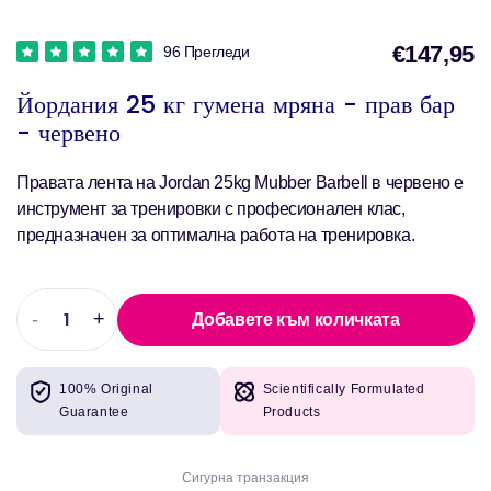
€147,95
96 Прегледи
Йордания 25 кг гумена мряна - прав бар
- червено
Правата лента на Jordan 25kg Mubber Barbell в червено е
инструмент за тренировки с професионален клас,
предназначен за оптимална работа на тренировка.
-
+
Добавете към количката
Намаляване
Увеличете
на
количеството
количеството
за
100% Original
Scientifically Formulated
за
Йордания
Guarantee
Products
Йордания
25
25
кг
кг
гумена
Сигурна транзакция
гумена
мряна