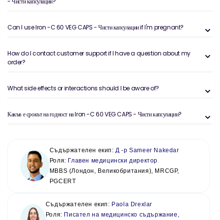
- Чисти капсулации?
Can I use Iron -C 60 VEG CAPS - Чисти капсулации if I'm pregnant?
How do I contact customer support if I have a question about my
order?
What side effects or interactions should I be aware of?
Какъв е срокът на годност на Iron -C 60 VEG CAPS - Чисти капсулации?
Съдържателен екип:
Д -р Sameer Nakedar
Роля:
Главен медицински директор
MBBS (Лондон, Великобритания), MRCGP,
PGCERT
Съдържателен екип:
Paola Drexlar
Роля:
Писател на медицинско съдържание,