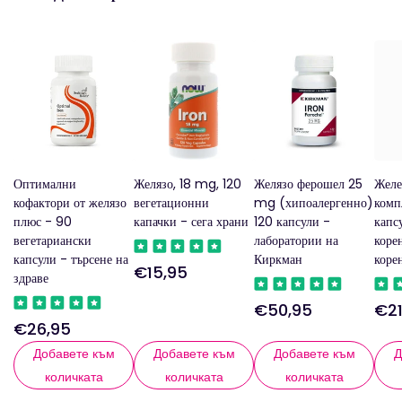
Оптимални
Желязо, 18 mg, 120
Желязо ферошел 25
Желе
кофактори от желязо
вегетационни
mg (хипоалергенно)
комп
плюс - 90
капачки - сега храни
120 капсули -
капс
вегетариански
лаборатории на
коре
капсули - търсене на
Киркман
коре
€15,95
Редовна
здраве
цена
€50,95
€21
Редовна
Ред
€26,95
Редовна
цена
цен
цена
Добавете към
Добавете към
Добавете към
Д
количката
количката
количката