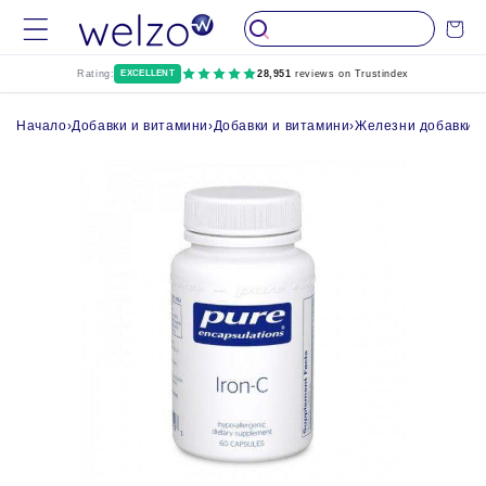
Пропуснете до
Количка
съдържание
Rating:
EXCELLENT
28,951
reviews on Trustindex
Начало
›
Добавки и витамини
›
Добавки и витамини
›
Железни добавки
›