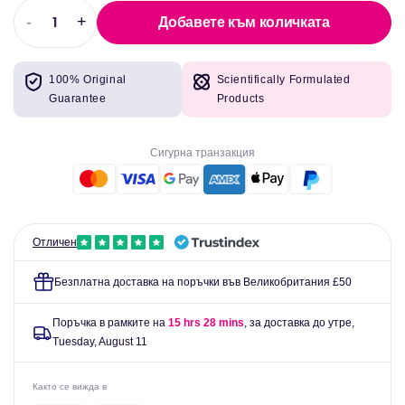
-
+
Добавете към количката
Намаляване
Увеличете
на
количеството
количеството
за
100% Original
Scientifically Formulated
за
Iron
Guarantee
Products
Iron
-
-
C
C
60
Сигурна транзакция
60
VEG
VEG
CAPS
CAPS
-
-
Чисти
Чисти
капсулации
Отличен
капсулации
Безплатна доставка на поръчки във Великобритания £50
Поръчка в рамките на
15 hrs 28 mins
, за доставка до утре,
Tuesday, August 11
Както се вижда в