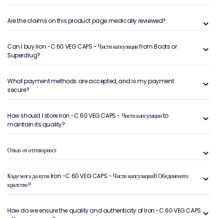
Are the claims on this product page medically reviewed?
Can I buy Iron -C 60 VEG CAPS - Чисти капсулации from Boots or
Superdrug?
What payment methods are accepted, and is my payment
secure?
How should I store Iron -C 60 VEG CAPS - Чисти капсулации to
maintain its quality?
Отказ от отговорност
Къде мога да купя Iron -C 60 VEG CAPS - Чисти капсулацииВ Обединеното
кралство?
How do we ensure the quality and authenticity of Iron -C 60 VEG CAPS