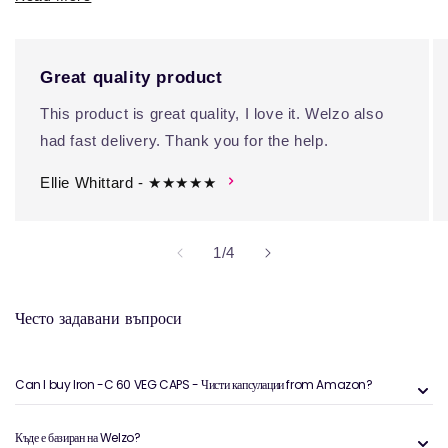
Great quality product
This product is great quality, I love it. Welzo also
had fast delivery. Thank you for the help.
Ellie Whittard - ★★★★★
на
1
/
4
Често задавани въпроси
Can I buy Iron -C 60 VEG CAPS - Чисти капсулации from Amazon?
Къде е базиран на Welzo?