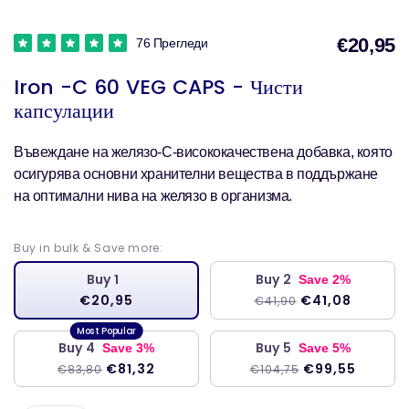
€20,95
76 Прегледи
Iron -C 60 VEG CAPS - Чисти
капсулации
Въвеждане на желязо-C-висококачествена добавка, която
осигурява основни хранителни вещества в поддържане
на оптимални нива на желязо в организма.
Buy in bulk & Save more:
Buy 1
Buy 2
Save 2%
€20,95
€41,08
€41,90
Buy 4
Buy 5
Save 3%
Save 5%
€81,32
€99,55
€83,80
€104,75