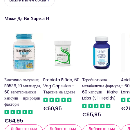
Може Да Ви Хареса И
Биотично пътуване,
Probiota Bifido, 60
Теробиотична
Acid
BB536, 10 милиарда,
Veg Capsules -
метаболитна формула,
- 60
60 вегетариански
Търсене на здраве
60 капсули - Klaire
Lam
капсули - природни
Labs (SFI Health)
фактори
€60,95
€2
Редовна
Ред
€65,95
Редовна
цена
цен
€64,95
Редовна
цена
цена
Добавете към
Добавете към
Добавете към
Д