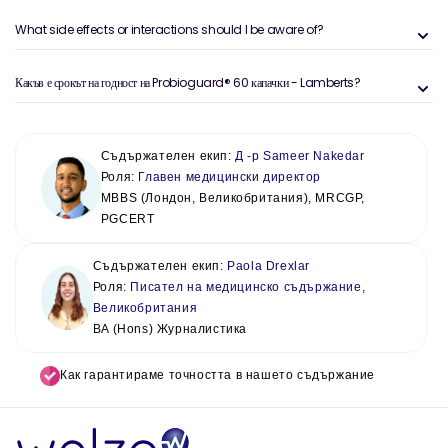
What side effects or interactions should I be aware of?
Какъв е срокът на годност на Probioguard® 60 капачки - Lamberts?
Съдържателен екип:
Д -р Sameer Nakedar
Роля:
Главен медицински директор
MBBS (Лондон, Великобритания), MRCGP,
PGCERT
Съдържателен екип:
Paola Drexlar
Роля:
Писател на медицинско съдържание,
Великобритания
BA (Hons) Журналистика
Как гарантираме точността в нашето съдържание