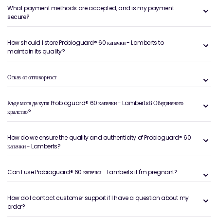
What payment methods are accepted, and is my payment
secure?
How should I store Probioguard® 60 капачки - Lamberts to
maintain its quality?
Отказ от отговорност
Къде мога да купя Probioguard® 60 капачки - LambertsВ Обединеното
кралство?
How do we ensure the quality and authenticity of Probioguard® 60
капачки - Lamberts?
Can I use Probioguard® 60 капачки - Lamberts if I'm pregnant?
How do I contact customer support if I have a question about my
order?