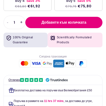
Buy 4
Buy 5
Save 3%
Save 5%
€61,92
€75,80
€63,80
€79,75
-
+
Добавете към количката
Намаляване
Увеличете
на
количеството
количеството
за
100% Original
Scientifically Formulated
за
Probioguard®
Guarantee
Products
Probioguard®
60
60
капачки
капачки
-
Сигурна транзакция
-
Lamberts
Lamberts
Отличен
Безплатна доставка на поръчки във Великобритания £50
Поръчка в рамките на
11 hrs 37 mins
, за доставка до утре,