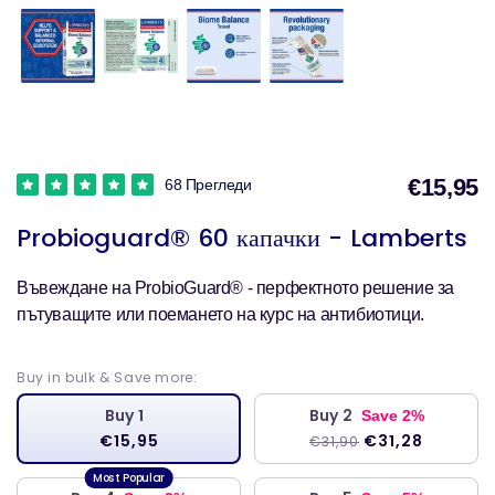
€15,95
68 Прегледи
Probioguard® 60 капачки - Lamberts
Въвеждане на ProbioGuard® - перфектното решение за
пътуващите или поемането на курс на антибиотици.
Buy in bulk & Save more:
Buy 1
Buy 2
Save 2%
€15,95
€31,28
€31,90