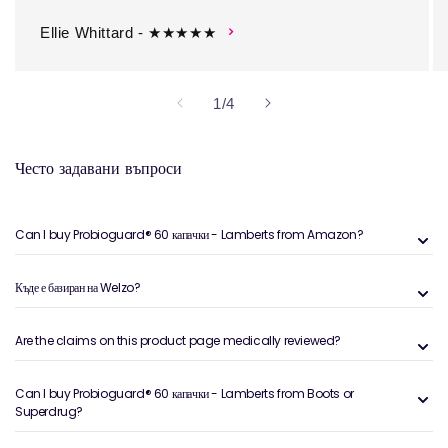
Ellie Whittard - ★★★★★
на
1
/
4
Често задавани въпроси
Can I buy Probioguard® 60 капачки - Lamberts from Amazon?
Къде е базиран на Welzo?
Are the claims on this product page medically reviewed?
Can I buy Probioguard® 60 капачки - Lamberts from Boots or
Superdrug?