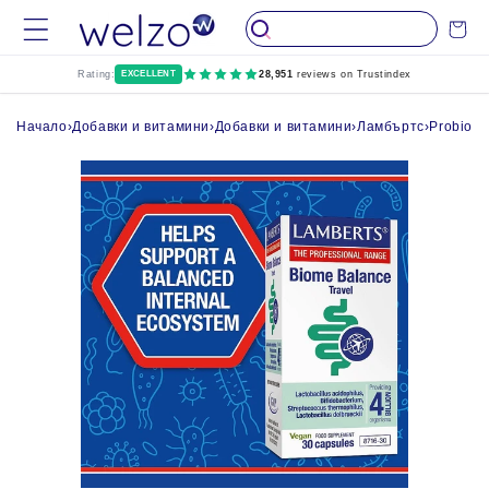
Пропуснете до
Количка
съдържание
Rating:
EXCELLENT
28,951
reviews on Trustindex
Начало
›
Добавки и витамини
›
Добавки и витамини
›
Ламбъртс
›
Probiogu