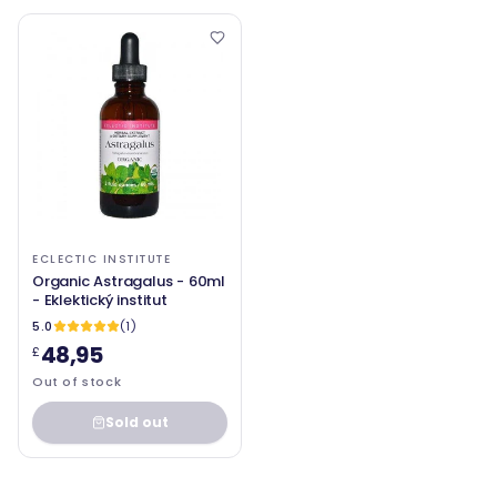
ECLECTIC INSTITUTE
Organic Astragalus - 60ml
- Eklektický institut
5.0
(1)
48,95
£
Out of stock
Sold out