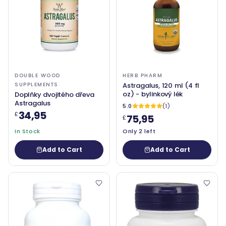
DOUBLE WOOD
HERB PHARM
SUPPLEMENTS
Astragalus, 120 ml (4 fl
oz) - bylinkový lék
Doplňky dvojitého dřeva
Astragalus
5.0
(1)
34,95
£
75,95
£
In Stock
Only 2 left
Add to Cart
Add to Cart