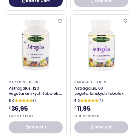
Add to Cart
Sold out
PARADISE HERBS
PARADISE HERBS
Astragalus, 120
Astragalus, 60
vegetariánských tobolek -
vegetariánských tobolek -
Paradise byliny
Paradise byliny
5.0
(1)
5.0
(1)
36,95
11,95
£
£
Out of stock
Out of stock
Sold out
Sold out