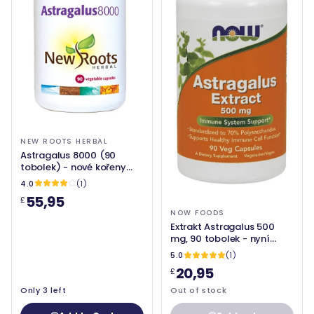
NEW ROOTS HERBAL
Astragalus 8000 (90
tobolek) - nové kořeny
bylinné
4.0
(1)
55,95
£
NOW FOODS
Extrakt Astragalus 500
mg, 90 tobolek - nyní
potraviny
5.0
(1)
20,95
£
Only 3 left
Out of stock