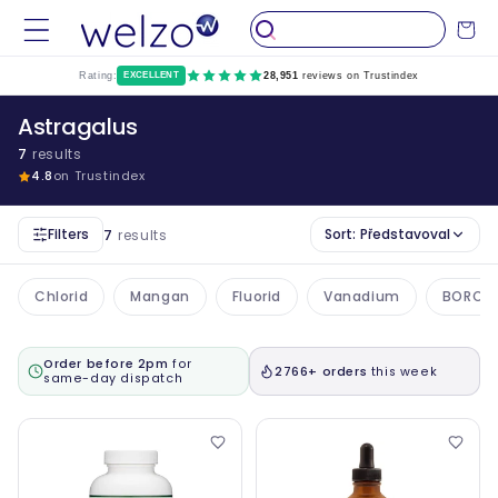
Přeskočit
na
Vozík
obsah
Rating:
EXCELLENT
28,951
reviews on Trustindex
Astragalus
7
results
4.8
on Trustindex
Filters
Sort:
Představoval
7
results
Chlorid
Mangan
Fluorid
Vanadium
BORON
Order before 2pm
for
2766+ orders
this week
same-day dispatch