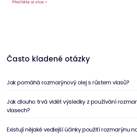
Přečtěte si více
rozmarýnu
Péče o vlasy
Produkty pro stimulaci růstu
Začlenění rozmarýnového oleje do režimu péče o pl
environmentálními stresory a přitom ji udržovat vyv
obličejových olejích, sérech nebo
čisticí prostředky
,
ke zdravé a zářící pokožce.
Možná vás zajímá náš blogový příspěvek -
Patchouli
Často kladené otázky
Jak pomáhá rozmarýnový olej s růstem vlasů?
Jak dlouho trvá vidět výsledky z používání rozma
vlasech?
Existují nějaké vedlejší účinky použití rozmarýnu n