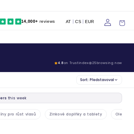
Přihlaste
Vozík
14,000+
reviews
AT
CS
EUR
se
4.8
on Trustindex
25
browsing now
Sort:
Představoval
ers
this week
íny pro růst vlasů
Zinkové doplňky a tablety
Olej z ča