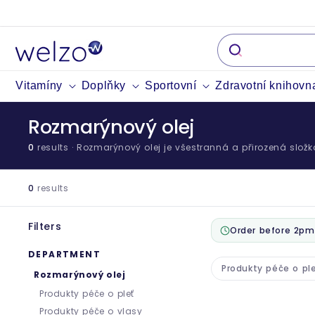
Přeskočit
na
obsah
Vitamíny
Doplňky
Sportovní
Zdravotní knihovn
Rozmarýnový olej
0
results
· Rozmarýnový olej je všestranná a přirozená složk
0
results
Filters
Order before 2pm
DEPARTMENT
Produkty péče o pl
Rozmarýnový olej
Produkty péče o pleť
Produkty péče o vlasy