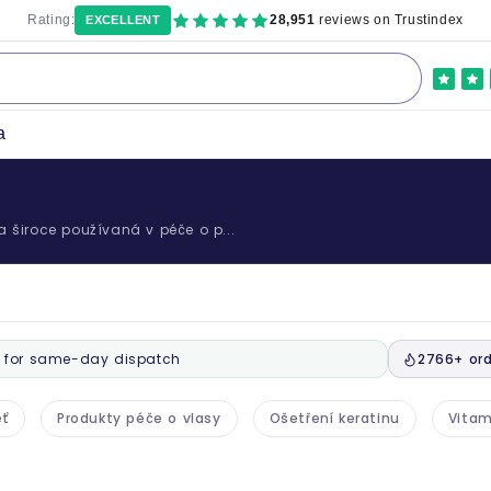
Rating:
28,951
reviews on Trustindex
EXCELLENT
a
a široce používaná v péče o p...
for same-day dispatch
2766+ ord
eť
Produkty péče o vlasy
Ošetření keratinu
Vitam