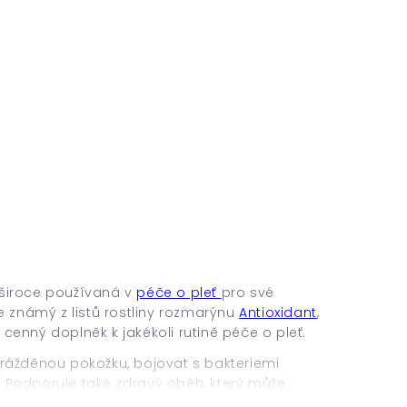
 široce používaná v
péče o pleť
pro své
 je známý z listů rostliny rozmarýnu
Antioxidant
,
í cenný doplněk k jakékoli rutině péče o pleť.
rážděnou pokožku, bojovat s bakteriemi
 Podporuje také zdravý oběh, který může
svých výhod péče o pleť se často používá olej z