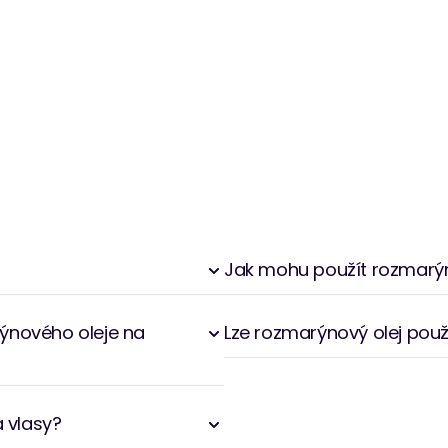
 vlasů a posilování pokožky hlavy.
eť může pomoci chránit pokožku před
ážená a obnovená. Ať už se používá v
 tato botanická složka nabízí přirozený přístup
 olej: Výhody, rizika a použití.
Jak mohu použít rozmarýno
rýnového oleje na
Lze rozmarýnový olej pou
a vlasy?