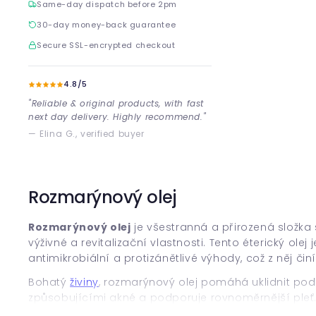
Same-day dispatch before 2pm
30-day money-back guarantee
Secure SSL-encrypted checkout
4.8/5
"Reliable & original products, with fast
next day delivery. Highly recommend."
— Elina G., verified buyer
Rozmarýnový olej
Rozmarýnový olej
je všestranná a přirozená složka
výživné a revitalizační vlastnosti. Tento éterický olej
antimikrobiální a protizánětlivé výhody, což z něj čin
Bohatý
živiny
, rozmarýnový olej pomáhá uklidnit pod
způsobujícími akné a podporuje rovnoměrnější pleť.
zvýšit zář kůže a zlepšit celkovou strukturu. Kromě 