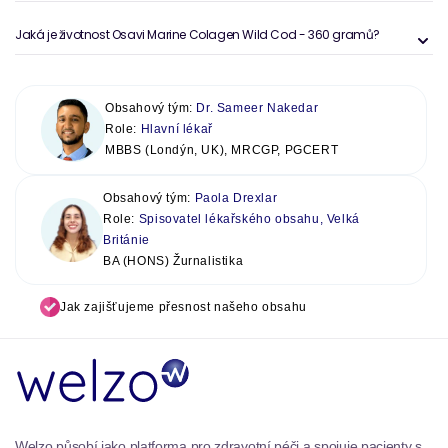
Jaká je životnost Osavi Marine Colagen Wild Cod - 360 gramů?
Obsahový tým:
Dr. Sameer Nakedar
Role:
Hlavní lékař
MBBS (Londýn, UK), MRCGP, PGCERT
Obsahový tým:
Paola Drexlar
Role:
Spisovatel lékařského obsahu, Velká
Británie
BA (HONS) Žurnalistika
Jak zajišťujeme přesnost našeho obsahu
Welzo působí jako platforma pro zdravotní péči a spojuje pacienty s