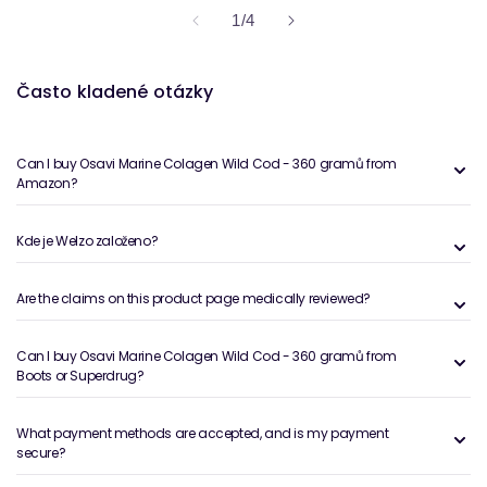
z
1
/
4
Často kladené otázky
Can I buy Osavi Marine Colagen Wild Cod - 360 gramů from
Amazon?
Kde je Welzo založeno?
Are the claims on this product page medically reviewed?
Can I buy Osavi Marine Colagen Wild Cod - 360 gramů from
Boots or Superdrug?
What payment methods are accepted, and is my payment
secure?