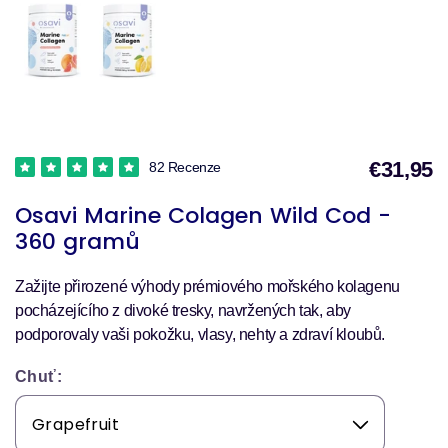
€31,95
82 Recenze
P
Osavi Marine Colagen Wild Cod -
360 gramů
Zažijte přirozené výhody prémiového mořského kolagenu
pocházejícího z divoké tresky, navržených tak, aby
podporovaly vaši pokožku, vlasy, nehty a zdraví kloubů.
Chuť: