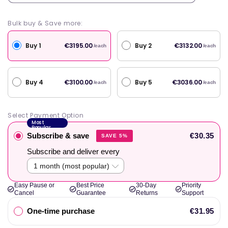
Bulk buy & Save more:
Buy 1
Buy 2
€3195.00
€3132.00
/each
/each
Buy 4
Buy 5
€3100.00
€3036.00
/each
/each
Select Payment Option
Most
Popular
Subscribe & save
€30.35
SAVE 5%
Subscribe and deliver every
Easy Pause or
Best Price
30-Day
Priority
Cancel
Guarantee
Returns
Support
One-time purchase
€31.95