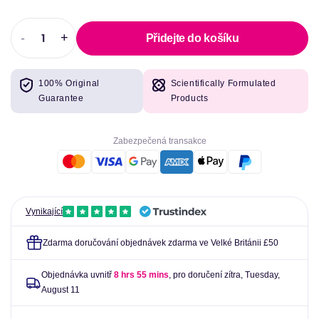
-
+
Přidejte do košíku
Snižovat
Zvýšit
množství
množství
pro
pro
100% Original
Scientifically Formulated
Osavi
Osavi
Guarantee
Products
Marine
Marine
Colagen
Colagen
Wild
Wild
Zabezpečená transakce
Cod
Cod
-
-
360
360
gramů
gramů
Vynikající
Zdarma doručování objednávek zdarma ve Velké Británii £50
Objednávka uvnitř
8 hrs 55 mins
, pro doručení zítra,
Tuesday,
August 11