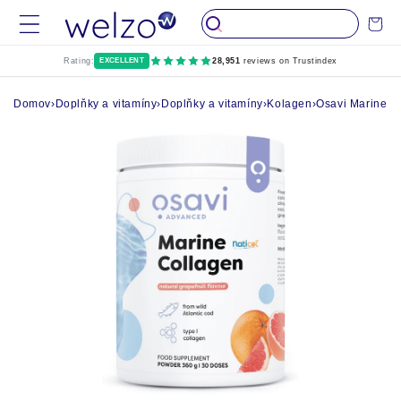
Přeskočit na
Vozík
obsah
Rating:
EXCELLENT
28,951
reviews on Trustindex
Domov
›
Doplňky a vitamíny
›
Doplňky a vitamíny
›
Kolagen
›
Osavi Marine C