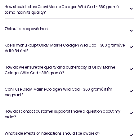
How should I store Osavi Marine Colagen Wild Cod - 360 gramů
to maintain its quality?
Zřeknutí se odpovědnosti
Kde si mohu koupit Osavi Marine Colagen Wild Cod - 360 gramůve
Velké Británii?
How do we ensure the quality and authenticity of Osavi Marine
Colagen Wild Cod - 360 gramů?
Can I use Osavi Marine Colagen Wild Cod - 360 gramů if I'm
pregnant?
How do I contact customer support if I have a question about my
order?
What side effects or interactions should I be aware of?