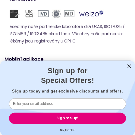
Všechny naše partnerské laboratoře drží UKAS, ISO17025 /
ISO15189 / IS013485 akreditace. Všechny naše partnerské
lékárny jsou registrovány u GPHC.
Mobilní aplikace
Sign up for
Special Offers!
Sign up today and get exclusive discounts and offers.
© 2026,
Welzo.
Všechna práva vyhrazena.
Sign me up!
X
Facebook
Pinterest
Instagram
Tiktok
YouTube
No, thanks!
(Twitter)