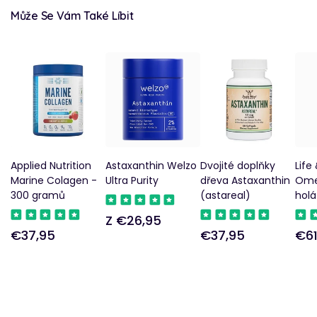
Může Se Vám Také Líbit
Applied Nutrition
Astaxanthin Welzo
Dvojité doplňky
Life
Marine Colagen -
Ultra Purity
dřeva Astaxanthin
Ome
300 gramů
(astareal)
holá
Z €26,95
Pravidelná
€37,95
€37,95
€61
Pravidelná
Pravidelná
Pra
cena
cena
cena
cen