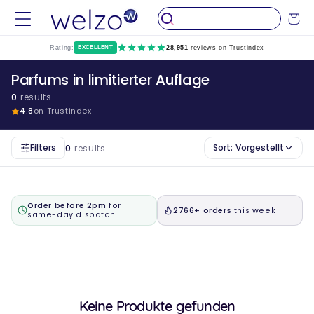
Überspringen
Sie zu
Wagen
Inhalten
Rating:
EXCELLENT
28,951
reviews on Trustindex
Parfums in limitierter Auflage
0
results
4.8
on Trustindex
Filters
Sort:
Vorgestellt
0
results
Order before 2pm
for
2766+ orders
this week
same-day dispatch
Keine Produkte gefunden