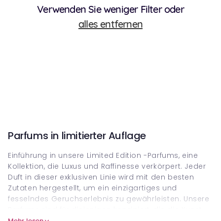
Verwenden Sie weniger Filter oder
alles entfernen
Parfums in limitierter Auflage
Einführung in unsere Limited Edition -Parfums, eine
Kollektion, die Luxus und Raffinesse verkörpert. Jeder
Duft in dieser exklusiven Linie wird mit den besten
Zutaten hergestellt, um ein einzigartiges und
fesselndes Geruchserlebnis zu gewährleisten. Unsere
Parfums sind für diejenigen konzipiert, die die Kunst
der Parfümerie schätzen und einen
Mehr lesen