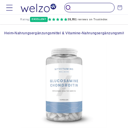
Überspringen
Wagen
Sie zu Inhalten
Rating:
EXCELLENT
28,951
reviews on Trustindex
Heim
›
Nahrungsergänzungsmittel & Vitamine
›
Nahrungsergänzungsmittel