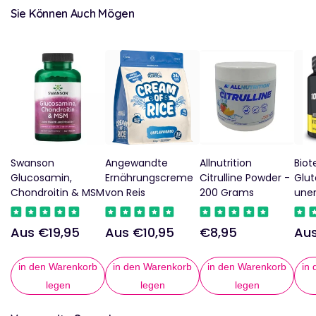
Sie Können Auch Mögen
Swanson
Angewandte
Allnutrition
Biot
Glucosamin,
Ernährungscreme
Citrulline Powder -
Glut
Chondroitin & MSM
von Reis
200 Grams
uner
Aus €19,95
Aus €10,95
€8,95
Aus
Regulärer
Regulärer
Regulärer
Reg
Preis
Preis
Preis
Pre
in den Warenkorb
in den Warenkorb
in den Warenkorb
in
legen
legen
legen