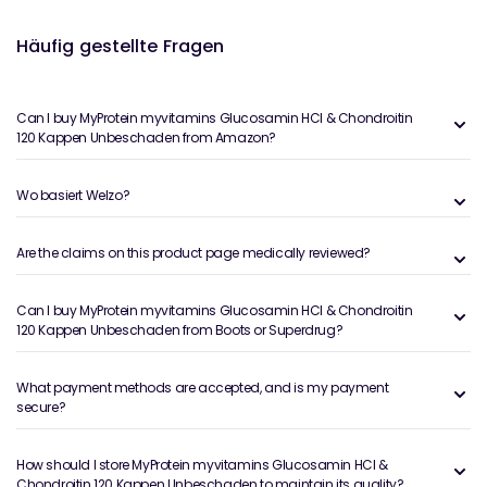
Häufig gestellte Fragen
Can I buy MyProtein myvitamins Glucosamin HCl & Chondroitin
120 Kappen Unbeschaden from Amazon?
Wo basiert Welzo?
Are the claims on this product page medically reviewed?
Can I buy MyProtein myvitamins Glucosamin HCl & Chondroitin
120 Kappen Unbeschaden from Boots or Superdrug?
What payment methods are accepted, and is my payment
secure?
How should I store MyProtein myvitamins Glucosamin HCl &
Chondroitin 120 Kappen Unbeschaden to maintain its quality?