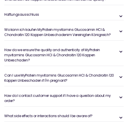
Haftungsausschluss
Wo kann ich kaufen MyProtein myvitamins Glucosamin HCl &
Chondroitin 120 Kappen Unbeschadenim Vereinigten Königreich?
How do we ensure the quality and authenticity of MyProtein
myvitamins Glucosamin HCl & Chondroitin 120 Kappen
Unbeschaden?
Can I use MyProtein myvitamins Glucosamin HCl & Chondroitin 120
Kappen Unbeschaden if I'm pregnant?
How do I contact customer support if I have a question about my
order?
What side effects or interactions should I be aware of?