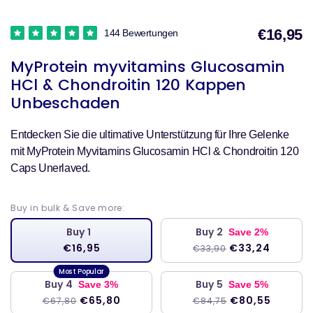
€16,95
144 Bewertungen
V
MyProtein myvitamins Glucosamin
HCl & Chondroitin 120 Kappen
Unbeschaden
Entdecken Sie die ultimative Unterstützung für Ihre Gelenke
mit MyProtein Myvitamins Glucosamin HCl & Chondroitin 120
Caps Unerlaved.
Buy in bulk & Save more:
Buy 1
Buy 2
Save 2%
€16,95
€33,24
€33,90
Buy 4
Buy 5
Save 3%
Save 5%
€65,80
€80,55
€67,80
€84,75