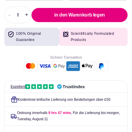
-
+
in den Warenkorb legen
Abnahme
Erhöhen
der
Sie
Menge
die
100% Original
Scientifically Formulated
für
Menge
Guarantee
Products
MyProtein
für
myvitamins
MyProtein
Glucosamin
myvitamins
Sichere Transaktion
HCl
Glucosamin
&amp;
HCl
Chondroitin
&amp;
120
Chondroitin
Kappen
120
Exzellent
Unbeschaden
Kappen
Unbeschaden
Kostenlose britische Lieferung von Bestellungen über £50
Ordnung innerhalb
9 hrs 47 mins
, Für die Lieferung bis morgen,
Tuesday, August 11