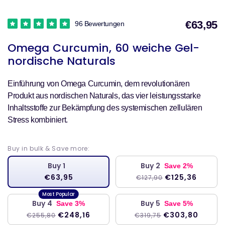
€63,95
96 Bewertungen
V
Omega Curcumin, 60 weiche Gel-
nordische Naturals
Einführung von Omega Curcumin, dem revolutionären
Produkt aus nordischen Naturals, das vier leistungsstarke
Inhaltsstoffe zur Bekämpfung des systemischen zellulären
Stress kombiniert.
Buy in bulk & Save more:
Buy 1
Buy 2
Save 2%
€63,95
€125,36
€127,90
Buy 4
Buy 5
Save 3%
Save 5%
€248,16
€303,80
€255,80
€319,75