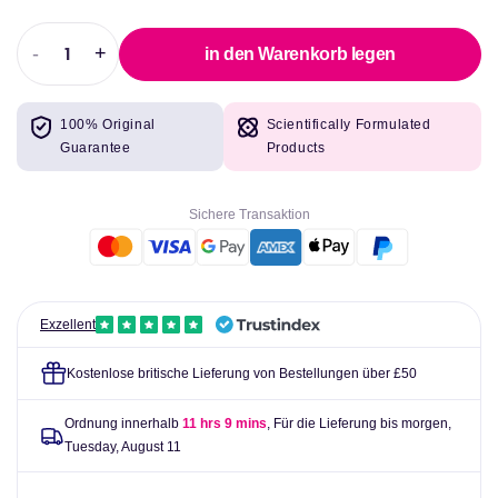
-
+
in den Warenkorb legen
Abnahme
Erhöhen
der
Sie
Menge
die
100% Original
Scientifically Formulated
für
Menge
Guarantee
Products
Omega
für
Curcumin,
Omega
60
Curcumin,
Sichere Transaktion
weiche
60
Gel-
weiche
nordische
Gel-
Naturals
nordische
Naturals
Exzellent
Kostenlose britische Lieferung von Bestellungen über £50
Ordnung innerhalb
11 hrs 9 mins
, Für die Lieferung bis morgen,
Tuesday, August 11