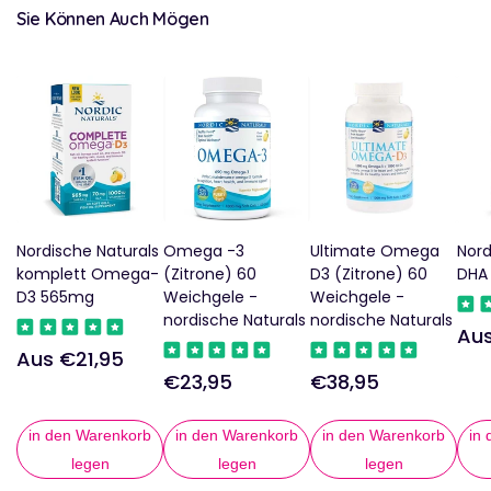
Sie Können Auch Mögen
Nordische Naturals
Omega -3
Ultimate Omega
Nord
komplett Omega-
(Zitrone) 60
D3 (Zitrone) 60
DHA
D3 565mg
Weichgele -
Weichgele -
nordische Naturals
nordische Naturals
Aus
Reg
Aus €21,95
Regulärer
Pre
€23,95
€38,95
Regulärer
Regulärer
Preis
Preis
Preis
in den Warenkorb
in den Warenkorb
in den Warenkorb
in
legen
legen
legen