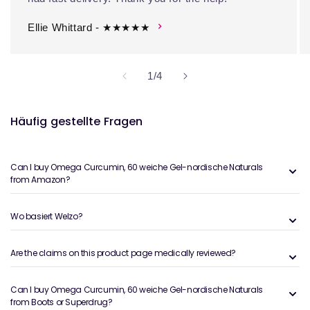
Ellie Whittard - ★★★★★
von
1
/
4
Häufig gestellte Fragen
Can I buy Omega Curcumin, 60 weiche Gel-nordische Naturals
from Amazon?
Wo basiert Welzo?
Are the claims on this product page medically reviewed?
Can I buy Omega Curcumin, 60 weiche Gel-nordische Naturals
from Boots or Superdrug?