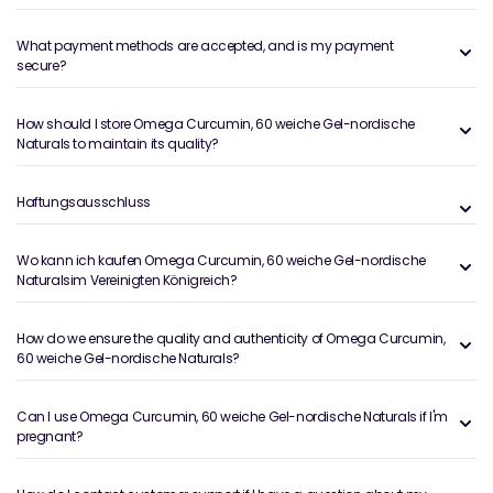
What payment methods are accepted, and is my payment
secure?
How should I store Omega Curcumin, 60 weiche Gel-nordische
Naturals to maintain its quality?
Haftungsausschluss
Wo kann ich kaufen Omega Curcumin, 60 weiche Gel-nordische
Naturalsim Vereinigten Königreich?
How do we ensure the quality and authenticity of Omega Curcumin,
60 weiche Gel-nordische Naturals?
Can I use Omega Curcumin, 60 weiche Gel-nordische Naturals if I'm
pregnant?