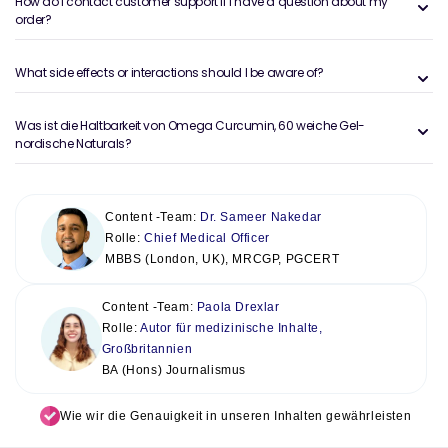
How do I contact customer support if I have a question about my
order?
What side effects or interactions should I be aware of?
Was ist die Haltbarkeit von Omega Curcumin, 60 weiche Gel-
nordische Naturals?
Content -Team:
Dr. Sameer Nakedar
Rolle:
Chief Medical Officer
MBBS (London, UK), MRCGP, PGCERT
Content -Team:
Paola Drexlar
Rolle:
Autor für medizinische Inhalte,
Großbritannien
BA (Hons) Journalismus
Wie wir die Genauigkeit in unseren Inhalten gewährleisten