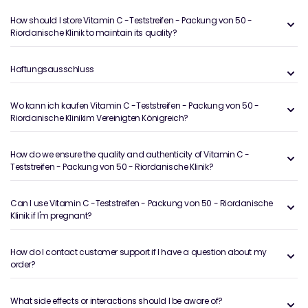
How should I store Vitamin C -Teststreifen - Packung von 50 -
Riordanische Klinik to maintain its quality?
Haftungsausschluss
Wo kann ich kaufen Vitamin C -Teststreifen - Packung von 50 -
Riordanische Klinikim Vereinigten Königreich?
How do we ensure the quality and authenticity of Vitamin C -
Teststreifen - Packung von 50 - Riordanische Klinik?
Can I use Vitamin C -Teststreifen - Packung von 50 - Riordanische
Klinik if I'm pregnant?
How do I contact customer support if I have a question about my
order?
What side effects or interactions should I be aware of?