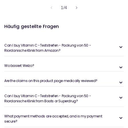
von
1
/
4
Häufig gestellte Fragen
Can I buy Vitamin C -Teststreifen - Packung von 50 -
Riordanische Klinik from Amazon?
Wo basiert Welzo?
Are the claims on this product page medically reviewed?
Can I buy Vitamin C -Teststreifen - Packung von 50 -
Riordanische Klinik from Boots or Superdrug?
What payment methods are accepted, and is my payment
secure?