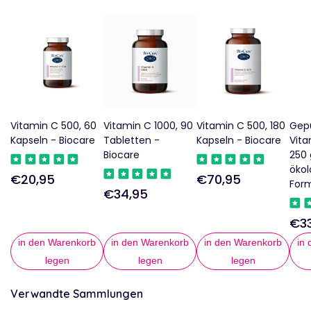
Vitamin C 500, 60
Vitamin C 1000, 90
Vitamin C 500, 180
Gep
Kapseln - Biocare
Tabletten -
Kapseln - Biocare
Vita
Biocare
250 
ökol
€20,95
€70,95
Regulärer
Regulärer
For
€34,95
Regulärer
Preis
Preis
Preis
€33
Reg
Pre
in den Warenkorb
in den Warenkorb
in den Warenkorb
in
legen
legen
legen
Verwandte Sammlungen