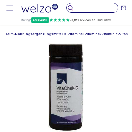
Überspringen
Wagen
Sie zu Inhalten
Rating:
EXCELLENT
28,951
reviews on Trustindex
Heim
›
Nahrungsergänzungsmittel & Vitamine
›
Vitamine
›
Vitamin c
›
Vitamin