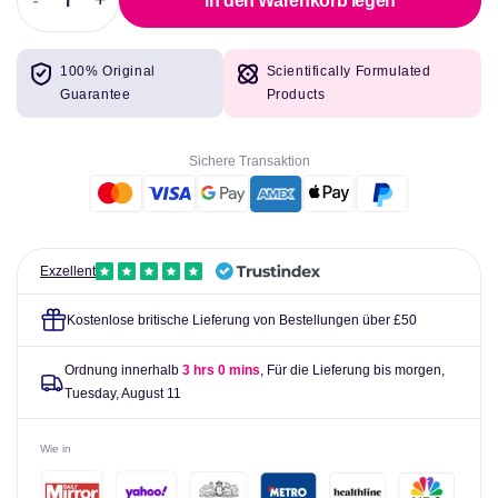
-
+
in den Warenkorb legen
Abnahme
Erhöhen
der
Sie
Menge
die
100% Original
Scientifically Formulated
für
Menge
Guarantee
Products
Vitamin
für
C
Vitamin
-
C
Sichere Transaktion
Teststreifen
-
-
Teststreifen
Packung
-
von
Packung
50
von
Exzellent
-
50
Riordanische
-
Kostenlose britische Lieferung von Bestellungen über £50
Klinik
Riordanische
Klinik
Ordnung innerhalb
3 hrs 0 mins
, Für die Lieferung bis morgen,
Tuesday, August 11
Wie in