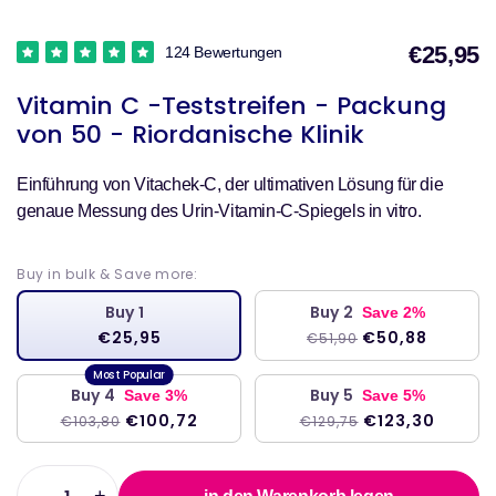
€25,95
124 Bewertungen
V
Vitamin C -Teststreifen - Packung
von 50 - Riordanische Klinik
Einführung von Vitachek-C, der ultimativen Lösung für die
genaue Messung des Urin-Vitamin-C-Spiegels in vitro.
Buy in bulk & Save more:
Buy 1
Buy 2
Save 2%
€25,95
€50,88
€51,90
Buy 4
Buy 5
Save 3%
Save 5%
€100,72
€123,30
€103,80
€129,75