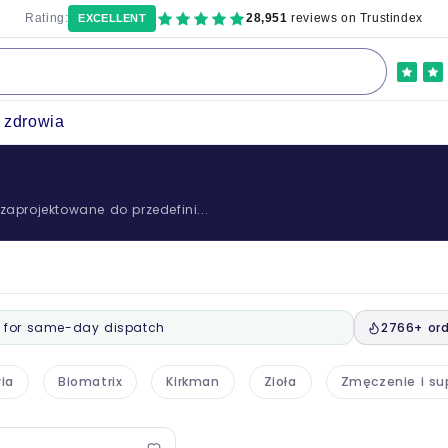
Rating:
28,951
reviews on Trustindex
EXCELLENT
a zdrowia
zaprojektowane do przedefini...
for same-day dispatch
2766+ ord
ia
Biomatrix
Kirkman
Zioła
Zmęczenie i s