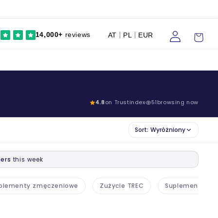
Zaloguj
Wózek
14,000+
reviews
AT
PL
EUR
się
4.8
on Trustindex
51
browsing now
Sort:
Wyróżniony
ers
this week
uplementy zmęczeniowe
Zużycie TREC
Suplementy dla