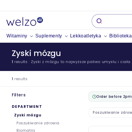
Przejdź
do
treści
Witaminy
Suplementy
Lekkoatletyka
Bibliotek
Zyski mózgu
1
results
· Zyski z mózgu to najwyższe paliwo umysłu i ciała 
1
results
Filters
Order before 2pm
DEPARTMENT
Poszukiwanie zdrow
Zyski mózgu
Poszukiwanie zdrowia
Biomatrix