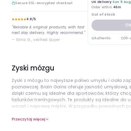
UK delivery
Sun 9 Aug
Secure SSL-encrypted checkout
Order within
46m
Out of stock
4.8/5
S
"Reliable & original products, with fast
next day delivery. Highly recommend."
Authentic
30-
— Elina G., verified buyer
Zyski mózgu
Zyski z mózgu to najwyższe paliwo umysłu i ciała zap
poznawczej. Brain Gains oferuje jasność umysłową, 
dzięki czemu są idealne dla sportowców, którzy ch
ładunków treningowych. Te produkty są idealne do 
wzrost i naprawę mięśni. W przypadku poważnych po
wytrzymałość, rozważ układanie produktów zysku 
suplementy. Próbować
Zastosowane odżywianie
dla
Przeczytaj więcej
względem wydajności poznawczej i fizycznej.