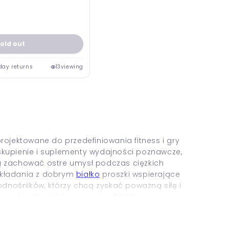
old out
day returns
13
viewing
rojektowane do przedefiniowania fitness i gry
skupienie i suplementy wydajności poznawcze,
cą zachować ostre umysł podczas ciężkich
układania z dobrym
białko
proszki wspierające
dnośników, którzy chcą zyskać poważną siłę i
mózgu
kreatyna
lub niezbędne
BCAA
 holistycznych wyników zarówno pod