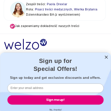
Zespół treści:
Paola Drexlar
Rola:
Pisarz treści medycznych, Wielka Brytania
Dziennikarstwo BA (z wyróżnieniem)
Jak zapewniamy dokładność naszych treści
Sign up for
Welzo działa jako platforma opieki zdrowotnej, łącząc pacjentów z
najlepszymi dostawcami opieki zdrowotnej, aby umożliwić
Special Offers!
bezproblemowe wrażenia. Nie możemy ponosić odpowiedzialności
Sign up today and get exclusive discounts and offers.
za naszych zewnętrznych dostawców.
Welzo, 833, 19 - 21 Crawford Street, W1H 1PJ, Londyn, Wielka
Brytania.
Sign me up!
Welzo
Popularny
No, thanks!