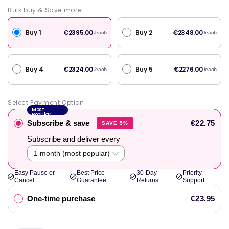
Bulk buy & Save more:
Buy 1
Buy 2
€2395.00
€2348.00
/each
/each
Buy 4
Buy 5
€2324.00
€2276.00
/each
/each
Select Payment Option
Most
Popular
Subscribe & save
€22.75
SAVE 5%
Subscribe and deliver every
Easy Pause or
Best Price
30-Day
Priority
Cancel
Guarantee
Returns
Support
One-time purchase
€23.95