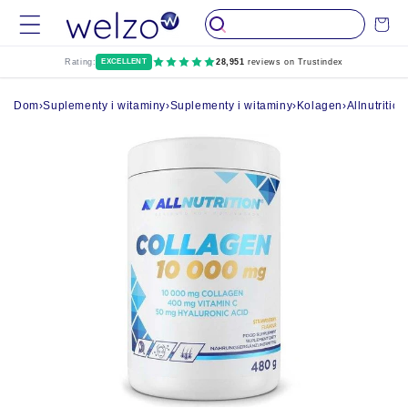
Przejdź do
Wózek
treści
Rating:
EXCELLENT
28,951
reviews on Trustindex
Dom
›
Suplementy i witaminy
›
Suplementy i witaminy
›
Kolagen
›
Allnutritio