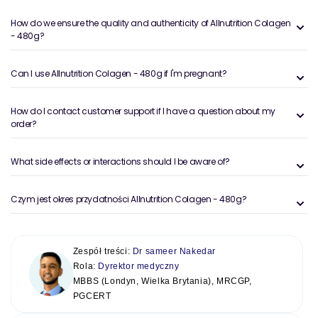
How do we ensure the quality and authenticity of Allnutrition Colagen
- 480g?
Can I use Allnutrition Colagen - 480g if I'm pregnant?
How do I contact customer support if I have a question about my
order?
What side effects or interactions should I be aware of?
Czym jest okres przydatności Allnutrition Colagen - 480g?
Zespół treści:
Dr sameer Nakedar
Rola:
Dyrektor medyczny
MBBS (Londyn, Wielka Brytania), MRCGP,
PGCERT