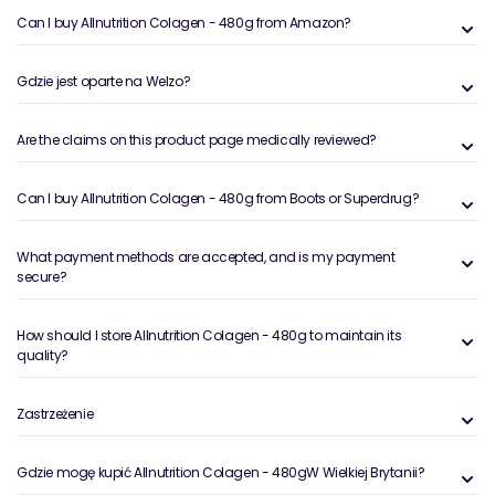
Can I buy Allnutrition Colagen - 480g from Amazon?
Gdzie jest oparte na Welzo?
Are the claims on this product page medically reviewed?
Can I buy Allnutrition Colagen - 480g from Boots or Superdrug?
What payment methods are accepted, and is my payment
secure?
How should I store Allnutrition Colagen - 480g to maintain its
quality?
Zastrzeżenie
Gdzie mogę kupić Allnutrition Colagen - 480gW Wielkiej Brytanii?