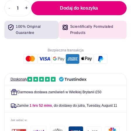
-
+
Dodaj do koszyka
Zmniejszyć
Zwiększyć
ilość
ilość
dla
dla
100% Original
Scientifically Formulated
Allnutrition
Allnutrition
Guarantee
Products
Colagen
Colagen
-
-
480g
480g
Bezpieczna transakcja
Doskonały
Darmowa dostawa zamówień w Wielkiej Brytanii £50
Zamów
1 hrs 52 mins
, do dostawy do jutra,
Tuesday, August 11
Jak widać w