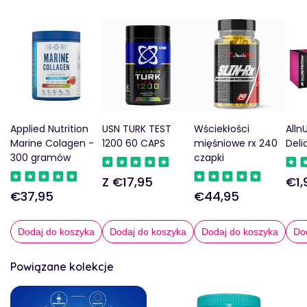
Applied Nutrition
USN TURK TEST
Wściekłości
AllnU
Marine Colagen -
1200 60 CAPS
mięśniowe rx 240
Deli
300 gramów
czapki
Z €17,95
€1,
Regularna
Reg
€37,95
€44,95
Regularna
Regularna
cena
cen
cena
cena
Dodaj do koszyka
Dodaj do koszyka
Dodaj do koszyka
Do
Powiązane kolekcje