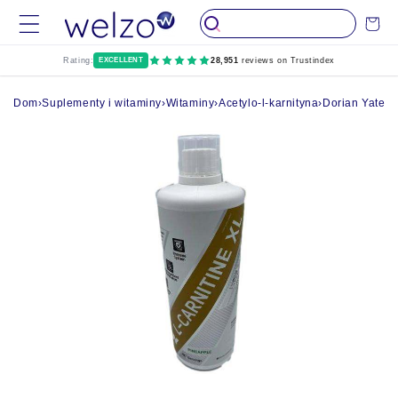
Przejdź do
Wózek
treści
Rating:
EXCELLENT
28,951
reviews on Trustindex
Dom
›
Suplementy i witaminy
›
Witaminy
›
Acetylo-l-karnityna
›
Dorian Yates 