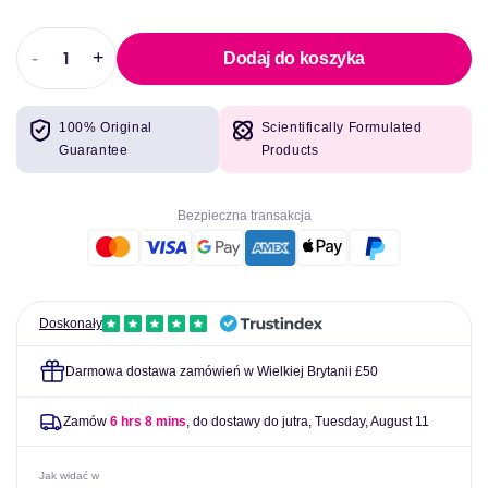
-
+
Dodaj do koszyka
Zmniejszyć
Zwiększyć
ilość
ilość
dla
dla
100% Original
Scientifically Formulated
Dorian
Dorian
Guarantee
Products
Yates
Yates
Liquid
Liquid
L-
L-
Bezpieczna transakcja
carnitine
carnitine
XL
XL
100
100
ml
ml
Doskonały
Darmowa dostawa zamówień w Wielkiej Brytanii £50
Zamów
6 hrs 8 mins
, do dostawy do jutra,
Tuesday, August 11
Jak widać w