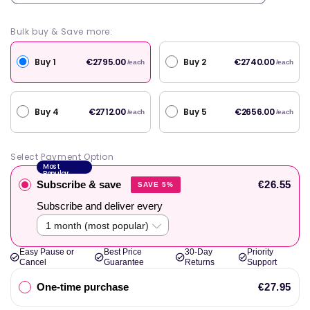
Bulk buy & Save more:
Buy 1
Buy 2
€2795.00
€2740.00
/each
/each
Buy 4
Buy 5
€2712.00
€2656.00
/each
/each
Select Payment Option
Most
Popular
Subscribe & save
€26.55
SAVE 5%
Subscribe and deliver every
Easy Pause or
Best Price
30-Day
Priority
Cancel
Guarantee
Returns
Support
One-time purchase
€27.95