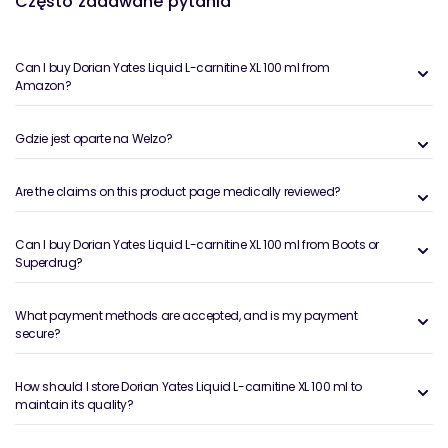
Często zadawane pytania
Can I buy Dorian Yates Liquid L-carnitine XL 100 ml from
Amazon?
Gdzie jest oparte na Welzo?
Are the claims on this product page medically reviewed?
Can I buy Dorian Yates Liquid L-carnitine XL 100 ml from Boots or
Superdrug?
What payment methods are accepted, and is my payment
secure?
How should I store Dorian Yates Liquid L-carnitine XL 100 ml to
maintain its quality?