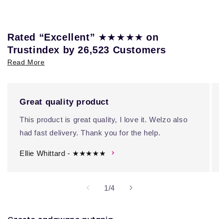
★★★★★
Rated “Excellent”
on
Trustindex by 26,523 Customers
Read More
Great quality product
This product is great quality, I love it. Welzo also
had fast delivery. Thank you for the help.
Ellie Whittard - ★★★★★
z
1
/
4