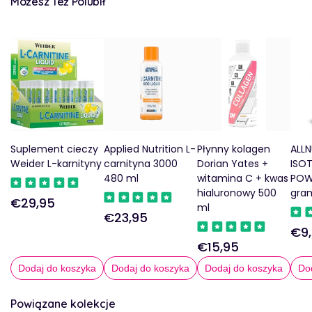
Możesz Też Polubił
Suplement cieczy
Applied Nutrition L-
Płynny kolagen
ALLN
Weider L-karnityny
carnityna 3000
Dorian Yates +
ISO
480 ml
witamina C + kwas
POW
hialuronowy 500
gra
€29,95
Regularna
ml
€23,95
Regularna
cena
€9
Reg
cena
€15,95
Regularna
cen
cena
Dodaj do koszyka
Dodaj do koszyka
Dodaj do koszyka
Do
Powiązane kolekcje