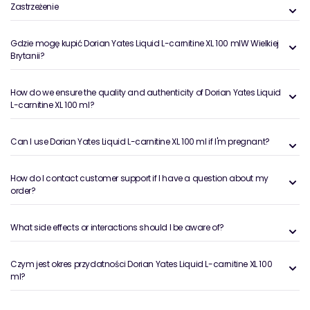
Zastrzeżenie
Gdzie mogę kupić Dorian Yates Liquid L-carnitine XL 100 mlW Wielkiej
Brytanii?
How do we ensure the quality and authenticity of Dorian Yates Liquid
L-carnitine XL 100 ml?
Can I use Dorian Yates Liquid L-carnitine XL 100 ml if I'm pregnant?
How do I contact customer support if I have a question about my
order?
What side effects or interactions should I be aware of?
Czym jest okres przydatności Dorian Yates Liquid L-carnitine XL 100
ml?