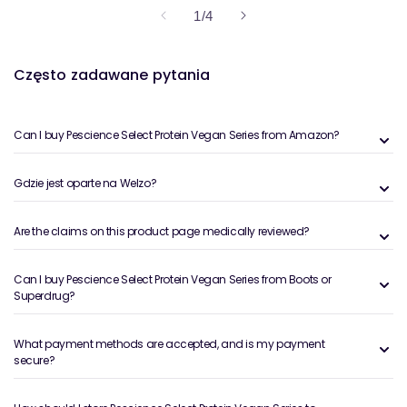
z
1
/
4
Często zadawane pytania
Can I buy Pescience Select Protein Vegan Series from Amazon?
Gdzie jest oparte na Welzo?
Are the claims on this product page medically reviewed?
Can I buy Pescience Select Protein Vegan Series from Boots or
Superdrug?
What payment methods are accepted, and is my payment
secure?