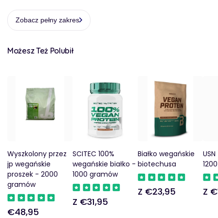
Zobacz pełny zakres
Możesz Też Polubił
Wyszkolony przez
SCITEC 100%
Białko wegańskie
USN
jp wegańskie
wegańskie białko -
biotechusa
1200
proszek - 2000
1000 gramów
gramów
Z €23,95
Z €
Regularna
Reg
Z €31,95
Regularna
cena
cen
€48,95
Regularna
cena