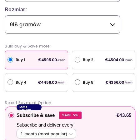
Rozmiar:
Bulk buy & Save more:
Buy 1
Buy 2
€4595.00
€4504.00
/each
/each
Buy 4
Buy 5
€4458.00
€4366.00
/each
/each
Select Payment Option
Most
Popular
Subscribe & save
€43.65
SAVE 5%
Subscribe and deliver every