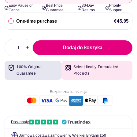
Easy Pause or
Best Price
30-Day
Priority
Cancel
Guarantee
Returns
Support
One-time purchase
€45.95
-
+
Dodaj do koszyka
Zmniejszyć
Zwiększyć
ilość
ilość
dla
dla
100% Original
Scientifically Formulated
Pescience
Pescience
Guarantee
Products
Select
Select
Protein
Protein
Vegan
Vegan
Bezpieczna transakcja
Series
Series
Doskonały
Darmowa dostawa zamówień w Wielkiej Brytanii £50