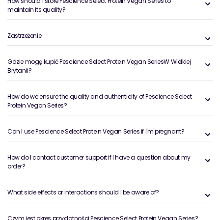
How should I store Pescience Select Protein Vegan Series to
maintain its quality?
Zastrzeżenie
Gdzie mogę kupić Pescience Select Protein Vegan SeriesW Wielkiej
Brytanii?
How do we ensure the quality and authenticity of Pescience Select
Protein Vegan Series?
Can I use Pescience Select Protein Vegan Series if I'm pregnant?
How do I contact customer support if I have a question about my
order?
What side effects or interactions should I be aware of?
Czym jest okres przydatności Pescience Select Protein Vegan Series?