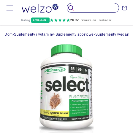
Przejdź do
Wózek
treści
Rating:
EXCELLENT
28,951
reviews on Trustindex
Dom
›
Suplementy i witaminy
›
Suplementy sportowe
›
Suplementy wegańskie