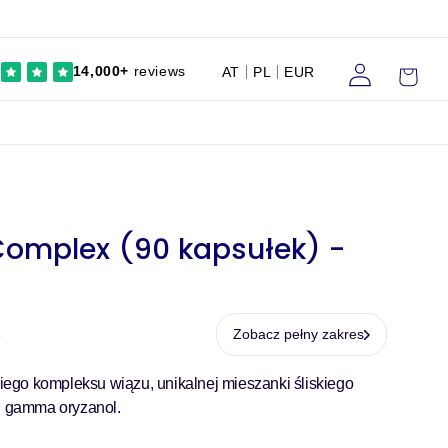
Zaloguj
Wózek
14,000+
reviews
AT
PL
EUR
się
Complex (90 kapsułek) -
Zobacz pełny zakres
e
ego kompleksu wiązu, unikalnej mieszanki śliskiego
 i gamma oryzanol.