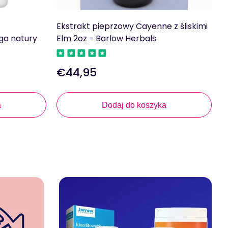
Ekstrakt pieprzowy Cayenne z śliskimi
K
ga natury
Elm 2oz - Barlow Herbals
B
€44,95
Regularna
R
cena
c
a
Dodaj do koszyka