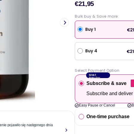
€21,95
Cena
sprzeda
Bulk buy & Save more:
Buy 1
€21
Buy 4
€21
Select Payment Option
Most
Popular
Subscribe & save
Subscribe and deliver
Easy Pause or Cancel
B
One-time purchase
nie pojawiło się następnego dnia
"Niezawodne
ponad roku.