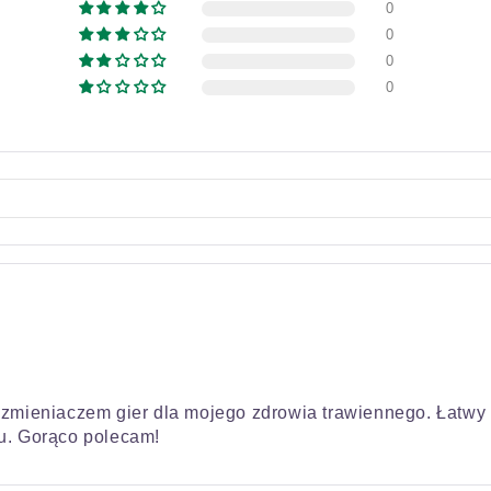
0
0
0
0
 zmieniaczem gier dla mojego zdrowia trawiennego. Łatwy 
. Gorąco polecam!