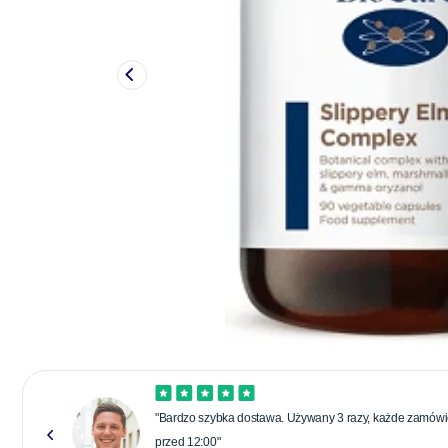
"Bardzo szybka dostawa. Używany 3 razy, każde zamówie
przed 12:00"