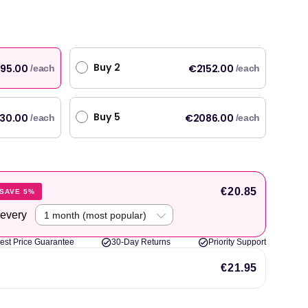
ży
Buy 2
95.00
€2152.00
/each
/each
Buy 5
30.00
€2086.00
/each
/each
€20.85
SAVE 5%
 every
est Price Guarantee
30-Day Returns
Priority Support
€21.95
 i oryginalne produkty, z szybką dostawą następnego dnia. Używam Welzo od
"