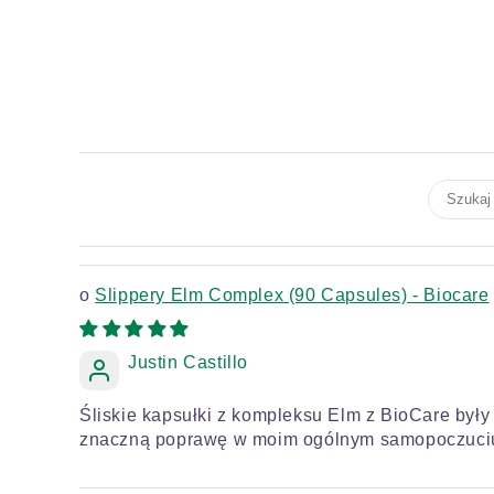
Slippery Elm Complex (90 Capsules) - Biocare
Justin Castillo
Śliskie kapsułki z kompleksu Elm z BioCare były
znaczną poprawę w moim ogólnym samopoczuciu