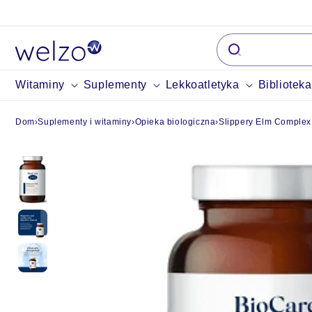
Przejdź do
treści
Witaminy
Suplementy
Lekkoatletyka
Bibliotek
Dom
›
Suplementy i witaminy
›
Opieka biologiczna
›
Slippery Elm Complex 