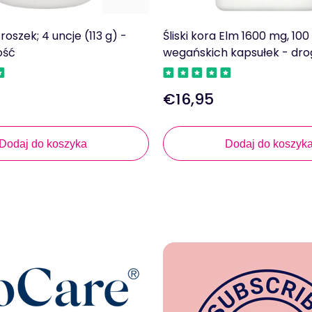
Proszek; 4 uncje (113 g) -
Śliski kora Elm 1600 mg, 100
ość
wegańskich kapsułek - dro
€16,95
Regularna
cena
Dodaj do koszyka
Dodaj do koszyk