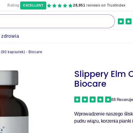
Rating:
28,951
reviews on Trustindex
EXCELLENT
a zdrowia
(90 kapsułek) - Biocare
Slippery Elm 
Biocare
88 Recenzj
Wprowadzenie naszego śliski
pudru wiązu, korzenia pianki