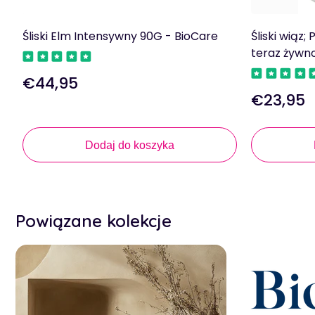
Śliski Elm Intensywny 90G - BioCare
Śliski wiąz; 
teraz żywn
€44,95
Regularna
€23,95
cena
Regularna
cena
Dodaj do koszyka
Powiązane kolekcje