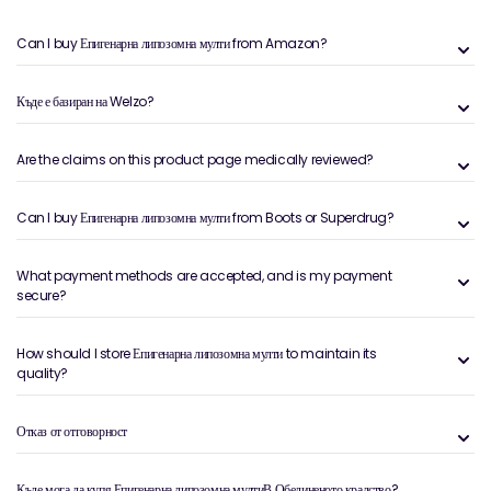
Can I buy Епигенарна липозомна мулти from Amazon?
Къде е базиран на Welzo?
Are the claims on this product page medically reviewed?
Can I buy Епигенарна липозомна мулти from Boots or Superdrug?
What payment methods are accepted, and is my payment
secure?
How should I store Епигенарна липозомна мулти to maintain its
quality?
Отказ от отговорност
Къде мога да купя Епигенарна липозомна мултиВ Обединеното кралство?