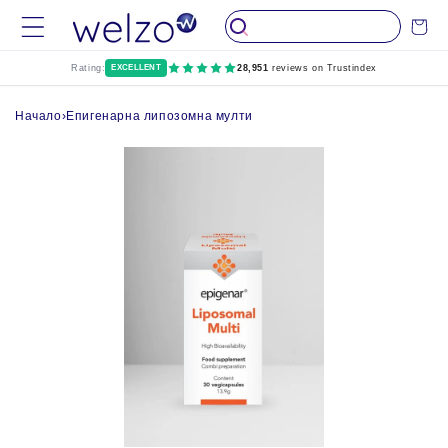
Пропуснете до
Количка
съдържание
Rating:
EXCELLENT
28,951
reviews on Trustindex
Начало
›
Епигенарна липозомна мулти