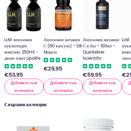
LLN1 липозомен
Липозомен витамин
Липозомен витамин
LLN1
нуклеотиден
С (60 капсули) - DR
С и бъз - 100мл -
нукл
комплекс 250ml -
Меркла
Quicksilver
комп
двоен пакет Lipolife
Scientific
липо
€29,95
Редовна
€53,95
€59,95
€2
Редовна
Редовна
Ред
цена
цена
цена
цен
Добавете към
Добавете към
Добавете към
Д
количката
количката
количката
Свързани колекции