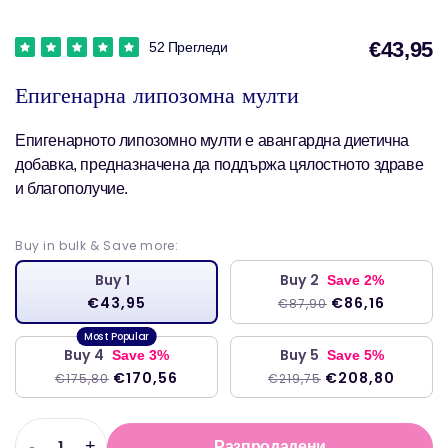
€43,95
52 Прегледи
Епигенарна липозомна мулти
Епигенарното липозомно мулти е авангардна диетична
добавка, предназначена да поддържа цялостното здраве
и благополучие.
Buy in bulk & Save more:
Buy 1
Buy 2
Save 2%
€43,95
€86,16
€87,90
Buy 4
Buy 5
Save 3%
Save 5%
€170,56
€208,80
€175,80
€219,75
-
+
Разпродадени