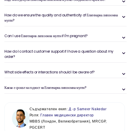
How do we ensure the quality and authenticity of Епигенарна липозомна
мулти?
Can I use Епигенарна липозомна мулти if I'm pregnant?
How do I contact customer support if I have a question about my
order?
What side effects or interactions should I be aware of?
Какъв е срокът на годност на Епигенарна липозомна мулти?
Съдържателен екип:
Д -р Sameer Nakedar
Роля:
Главен медицински директор
MBBS (Лондон, Великобритания), MRCGP,
PGCERT