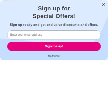
Популярни
Sign up for
Подкрепа
Special Offers!
Законно
Sign up today and get exclusive discounts and offers.
Сигурно плащане
Sign me up!
No, thanks!
Акредитация
Всички наши партньорски лаборатории притежават UKAS,
ISO17025 / ISO15189 / IS013485 акредитации. Всички наши
партньорски аптеки са регистрирани в GPHC.