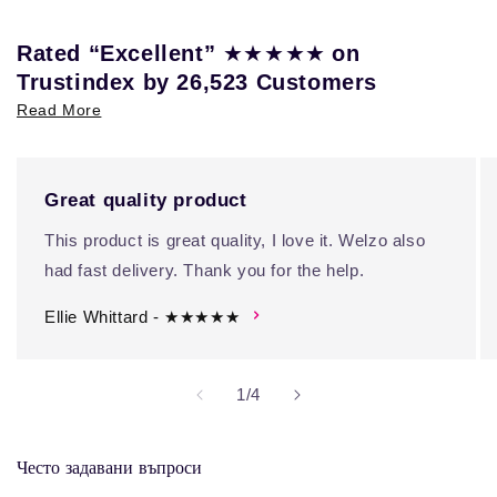
★★★★★
Rated “Excellent”
on
Trustindex by 26,523 Customers
Read More
Great quality product
This product is great quality, I love it. Welzo also
had fast delivery. Thank you for the help.
Ellie Whittard - ★★★★★
на
1
/
4
Често задавани въпроси