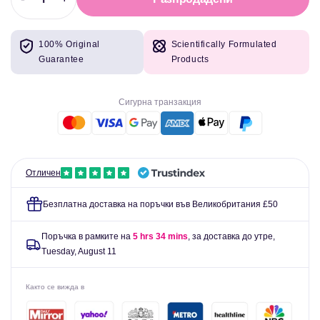
Намаляване
Увеличете
на
количеството
количеството
за
100% Original
Scientifically Formulated
за
Епигенарна
Guarantee
Products
Епигенарна
липозомна
липозомна
мулти
мулти
Сигурна транзакция
Отличен
Безплатна доставка на поръчки във Великобритания £50
Поръчка в рамките на
5 hrs 34 mins
, за доставка до утре,
Tuesday, August 11
Както се вижда в