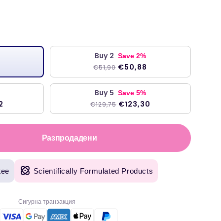
на
Buy 2
Save 2%
€50,88
€51,90
Buy 5
Save 5%
2
€123,30
€129,75
Разпродадени
tee
Scientifically Formulated Products
Сигурна транзакция
оригинални продукти, с бърза доставка на следващия ден. Използвам Welzo
т година."