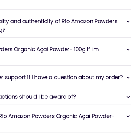
lity and authenticity of Rio Amazon Powders
g?
ers Organic Açaí Powder- 100g if I'm
 support if I have a question about my order?
actions should I be aware of?
 на Rio Amazon Powders Organic Açaí Powder-