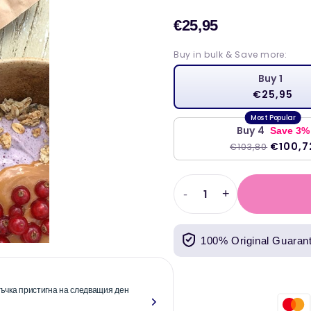
€25,95
Продаж
цена
Buy in bulk & Save more:
Buy 1
€25,95
Buy 4
Save 3%
€100,7
€103,80
-
+
Намаляване
Увеличете
на
количеството
количеството
за
100% Original Guaran
за
Rio
Rio
Amazon
Amazon
Powders
Powders
Organic
оръчка пристигна на следващия ден
"Надеждни и 
Organic
Açaí
вече повече о