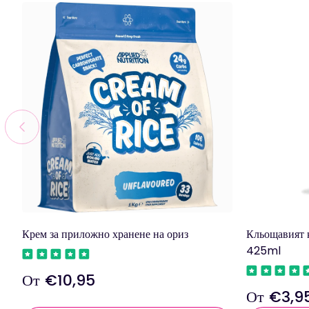
Крем за приложно хранене на ориз
Кльощавият 
425ml
От €10,95
Редовна
От €3,9
цена
Редовна