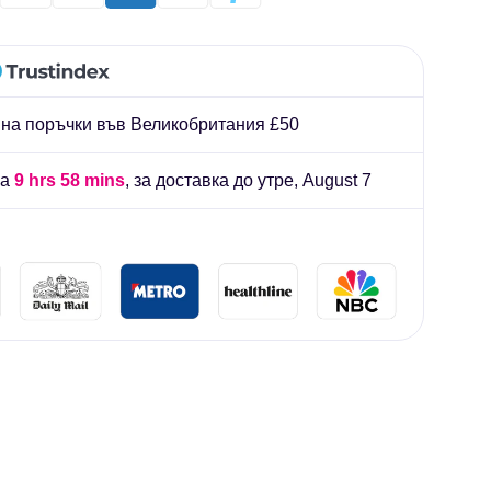
иард
 на поръчки във Великобритания £50
на
9 hrs 58 mins
, за доставка до утре,
August 7