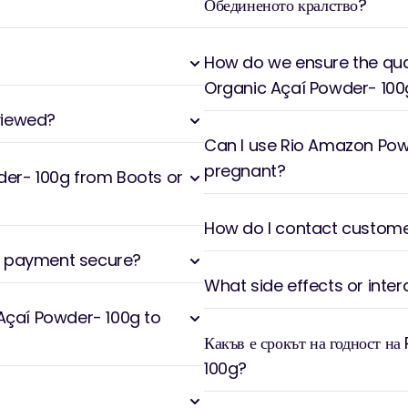
Обединеното кралство?
How do we ensure the qua
Organic Açaí Powder- 100
viewed?
Can I use Rio Amazon Powd
pregnant?
er- 100g from Boots or
How do I contact customer
y payment secure?
What side effects or inter
Açaí Powder- 100g to
Какъв е срокът на годност
100g?