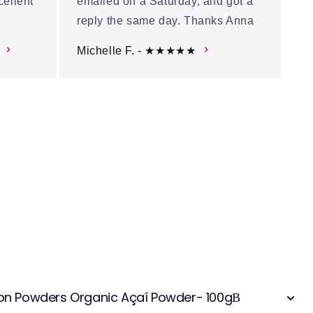
cellent
emailed on a Saturday, and got a
reply the same day. Thanks Anna
Michelle F. - ★★★★★
azon Powders Organic Açaí Powder- 100gВ