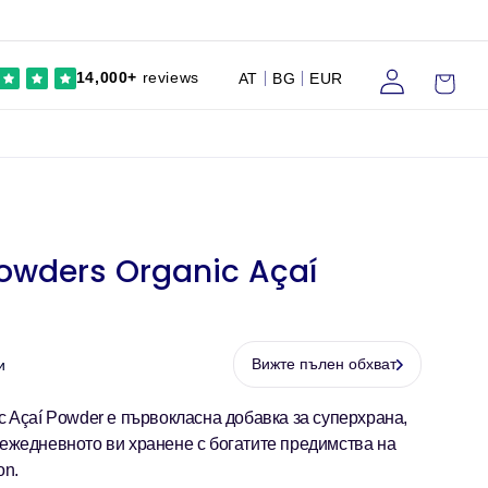
Влезте
Количка
14,000+
reviews
AT
BG
EUR
owders Organic Açaí
Вижте пълен обхват
и
c Açaí Powder е първокласна добавка за суперхрана,
ежедневното ви хранене с богатите предимства на
on.