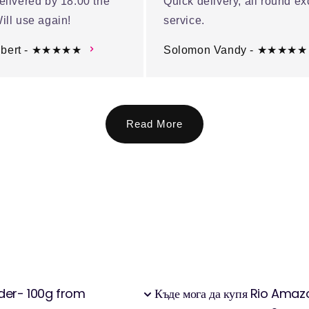
elivered by 18:00 the
Quick delivery, all round ex
ill use again!
service.
ubert - ★★★★★
Solomon Vandy - ★★★★★
Read More
der- 100g from
Къде мога да купя Rio Am