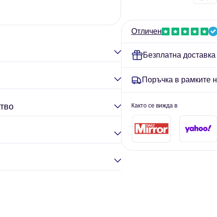
Açaí
Powder-
Елина Гул
Powder-
100g
100g
Отличен
Безплатна доставка
Поръчка в рамките 
тво
Както се вижда в