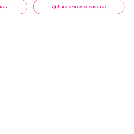
ц
ката
Добавете към количката