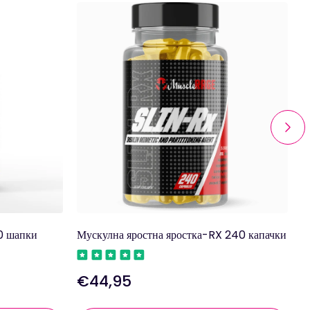
0 шапки
Мускулна яростна яростка-RX 240 капачки
К
г
€44,95
Редовна
цена
Р