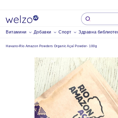
Пропуснете до
съдържание
Витамини
Добавки
Спорт
Здравна библиоте
Начало
›
Rio Amazon Powders Organic Açaí Powder- 100g