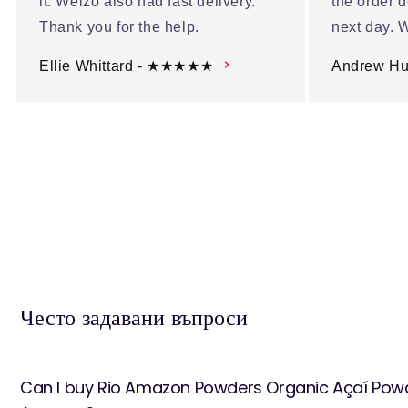
it. Welzo also had fast delivery.
the order d
Thank you for the help.
next day. W
Ellie Whittard - ★★★★★
Andrew H
Често задавани въпроси
Can I buy Rio Amazon Powders Organic Açaí Pow