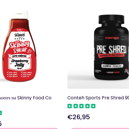
коенч на Skinny Food Co
Conteh Sports Pre Shred 9
€26,95
Редовна
5
цена