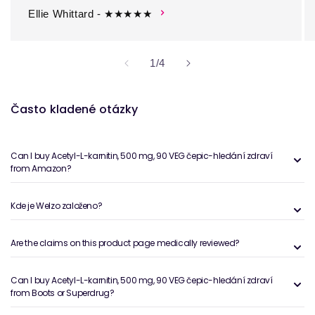
Ellie Whittard - ★★★★★
z
1
/
4
Často kladené otázky
Can I buy Acetyl-L-karnitin, 500 mg, 90 VEG čepic-hledání zdraví
from Amazon?
Kde je Welzo založeno?
Are the claims on this product page medically reviewed?
Can I buy Acetyl-L-karnitin, 500 mg, 90 VEG čepic-hledání zdraví
from Boots or Superdrug?