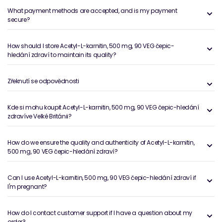
What payment methods are accepted, and is my payment
secure?
How should I store Acetyl-L-karnitin, 500 mg, 90 VEG čepic-
hledání zdraví to maintain its quality?
Zřeknutí se odpovědnosti
Kde si mohu koupit Acetyl-L-karnitin, 500 mg, 90 VEG čepic-hledání
zdravíve Velké Británii?
How do we ensure the quality and authenticity of Acetyl-L-karnitin,
500 mg, 90 VEG čepic-hledání zdraví?
Can I use Acetyl-L-karnitin, 500 mg, 90 VEG čepic-hledání zdraví if
I'm pregnant?
How do I contact customer support if I have a question about my
order?