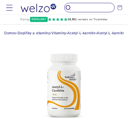
Přeskočit na
Vozík
obsah
Rating:
EXCELLENT
28,951
reviews on Trustindex
Domov
›
Doplňky a vitamíny
›
Vitamíny
›
Acetyl-L-karnitin
›
Acetyl-L-karnitin