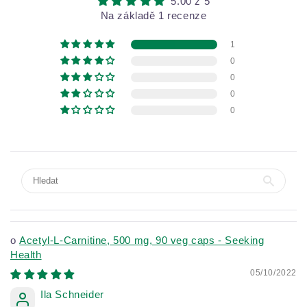
5.00 z 5
Na základě 1 recenze
1
0
0
0
0
Acetyl-L-Carnitine, 500 mg, 90 veg caps - Seeking
Health
05/10/2022
Ila Schneider