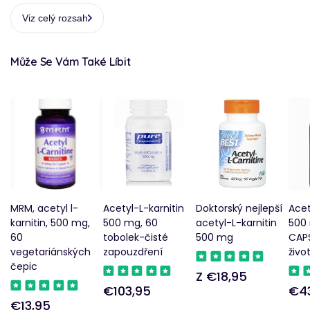
Viz celý rozsah
Může Se Vám Také Líbit
MRM, acetyl l-
Acetyl-L-karnitin
Doktorský nejlepší
Acet
karnitin, 500 mg,
500 mg, 60
acetyl-L-karnitin
500
60
tobolek-čisté
500 mg
CAP
vegetariánských
zapouzdření
živo
čepic
Z €18,95
Pravidelná
€103,95
€4
Pravidelná
Pra
cena
€13,95
Pravidelná
cena
cen