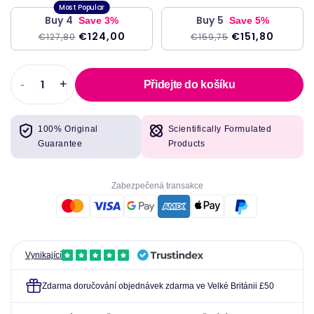
Buy 4
Buy 5
Save 3%
Save 5%
€124,00
€151,80
€127,80
€159,75
-
+
Přidejte do košíku
Snižovat
Zvýšit
množství
množství
pro
pro
100% Original
Scientifically Formulated
Acetyl-
Acetyl-
Guarantee
Products
L-
L-
karnitin,
karnitin,
500
500
Zabezpečená transakce
mg,
mg,
90
90
VEG
VEG
čepic-
čepic-
hledání
hledání
Vynikající
zdraví
zdraví
Zdarma doručování objednávek zdarma ve Velké Británii £50