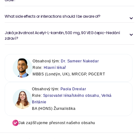
What side effects or interactions should I be aware of?
Jaká je životnost Acetyl-L-karnitin, 500 mg, 90 VEG čepic-hledání
zdraví?
Obsahový tým:
Dr. Sameer Nakedar
Role:
Hlavní lékař
MBBS (Londýn, UK), MRCGP, PGCERT
Obsahový tým:
Paola Drexlar
Role:
Spisovatel lékařského obsahu, Velká
Británie
BA (HONS) Žurnalistika
Jak zajišťujeme přesnost našeho obsahu