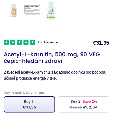
€31,95
108 Recenze
P
Acetyl-L-karnitin, 500 mg, 90 VEG
čepic-hledání zdraví
Zavedení acetyl-L-karnitinu, základního doplňku pro podporu
účinné produkce energie v těle.
Buy in bulk & Save more:
Buy 1
Buy 2
Save 2%
€31,95
€62,64
€63,90