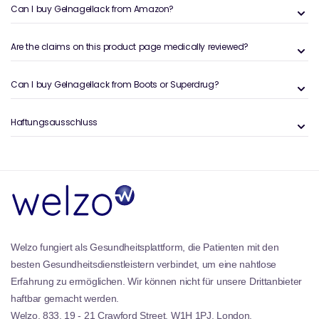
sanft sind, Schäden minimieren und die
Can I buy Gelnagellack from Amazon?
Nagelgesundheit fördern. Sie sind einfach zu
bewerben und zu entfernen, was sie zu einer
Are the claims on this product page medically reviewed?
bequemen Wahl für Anfänger und erfahrene Benutzer
macht. Die Polituren heilen schnell unter LED- oder UV
-Licht und ermöglichen einen schnellen und
Can I buy Gelnagellack from Boots or Superdrug?
effizienten Maniküreprozess.
Unsere Gel -Nagellacke sind auch frei von
Haftungsausschluss
schädlichen Chemikalien, was sie zu einer sichereren
Wahl für Ihre Nägel und Ihre allgemeine Gesundheit
macht. Mit ihrer außergewöhnlichen Qualität und
Leistung sind diese Gel-Polituren eine Muss für jede
Nagelpflege-Routine und bieten ein professionelles
Finish, das Sie bequem von zu Hause aus erreichen
können.
Welzo fungiert als Gesundheitsplattform, die Patienten mit den
besten Gesundheitsdienstleistern verbindet, um eine nahtlose
Erfahrung zu ermöglichen. Wir können nicht für unsere Drittanbieter
haftbar gemacht werden.
Welzo, 833, 19 - 21 Crawford Street, W1H 1PJ, London,