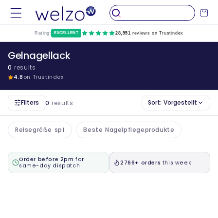
Überspringen
Sie zu
Wagen
Inhalten
Rating:
EXCELLENT
28,951
reviews on Trustindex
Gelnagellack
0
results
4.8
on Trustindex
Filters
Sort:
Vorgestellt
0
results
Reisegröße spf
Beste Nagelpflegeprodukte
Order before 2pm
for
2766+ orders
this week
same-day dispatch