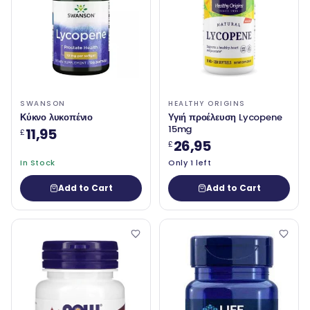
SWANSON
HEALTHY ORIGINS
Κύκνο λυκοπένιο
Υγιή προέλευση Lycopene
15mg
11,95
£
26,95
£
In Stock
Only 1 left
Add to Cart
Add to Cart