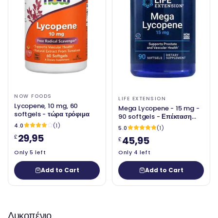
NOW FOODS
LIFE EXTENSION
Lycopene, 10 mg, 60
Mega Lycopene - 15 mg -
softgels - τώρα τρόφιμα
90 softgels - Επέκταση
ζωής
4.0
(1)
5.0
(1)
29,95
£
45,95
£
Only 5 left
Only 4 left
Add to Cart
Add to Cart
Λυκοπένιο