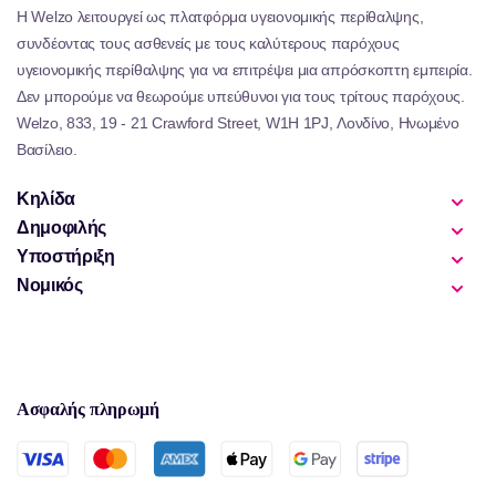
Η Welzo λειτουργεί ως πλατφόρμα υγειονομικής περίθαλψης,
Συνολικά, αυτή η προσεκτικά επιμελημένη συλλογή
συνδέοντας τους ασθενείς με τους καλύτερους παρόχους
λυκοπενίου αντιμετωπίζει διάφορες πτυχές της υγείας και
υγειονομικής περίθαλψης για να επιτρέψει μια απρόσκοπτη εμπειρία.
της ευεξίας μέσω προϊόντων υψηλής ποιότητας που
Δεν μπορούμε να θεωρούμε υπεύθυνοι για τους τρίτους παρόχους.
στοχεύουν στην ενίσχυση της φυσικής ευημερίας. Η
προσφορά πολλαπλών μεθόδων κατανάλωσης διασφαλίζει
Welzo, 833, 19 - 21 Crawford Street, W1H 1PJ, Λονδίνο, Ηνωμένο
ότι οι χρήστες μπορούν να βρουν κάτι που ταιριάζει
Βασίλειο.
απόλυτα με τις ανάγκες του τρόπου ζωής τους, ενώ
αποκομίζει τα συνολικά οφέλη που παρέχονται από αυτό το
Κηλίδα
ισχυρό αντιοξειδωτικό.
Δημοφιλής
Υποστήριξη
Νομικός
Ασφαλής πληρωμή