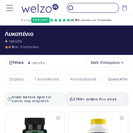
Παραλείψτε
το
Καροτσάκ
περιεχόμενο
Rating:
EXCELLENT
28,951
reviews on Trustindex
Λυκοπένιο
4
results
4.8
on Trustindex
Filters
Sort:
Επιλεγμένος
4
results
Σέτραρο
Γλουταθειόνη
Αντιοξειδωτικά
Quercetin
Order before 2pm
for
2766+ orders
this week
same-day dispatch