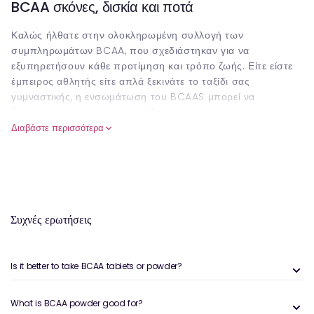
BCAA σκόνες, δισκία και ποτά
Καλώς ήλθατε στην ολοκληρωμένη συλλογή των
συμπληρωμάτων BCAA, που σχεδιάστηκαν για να
εξυπηρετήσουν κάθε προτίμηση και τρόπο ζωής. Είτε είστε
έμπειρος αθλητής είτε απλά ξεκινάτε το ταξίδι σας
γυμναστικής, η ενσωμάτωση του BCAAS μπορεί να
βελτιώσει σημαντικά την απόδοση και την αποκατάστασή
σας. Εδώ, θα βρείτε μια σειρά από σκόνες BCAA, δισκία και
Διαβάστε περισσότερα
ποτά, το καθένα προσφέροντας μοναδικά οφέλη που
ταιριάζουν στο σχήμα προπόνησης σας.
Τι είναι το BCAAS;
Τα αμινοξέα διακλαδισμένης αλυσίδας (BCAAs) είναι μια
Συχνές ερωτήσεις
ομάδα τριών βασικών αμινοξέων: η λευκίνη, η ισολευκίνη και
η βαλίνη. Είναι απαραίτητα επειδή το σώμα δεν μπορεί να τα
παράγει μόνη της και πρέπει να τα αποκτήσει από τρόφιμα ή
Is it better to take BCAA tablets or powder?
συμπληρώματα. Οι BCAA διαδραματίζουν κρίσιμο ρόλο στη
σύνθεση των μυϊκών πρωτεϊνών, στην παραγωγή ενέργειας
κατά τη διάρκεια των προπονήσεων και στην ανάκαμψη μετά
What is BCAA powder good for?