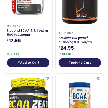
NUTREND
Nutrend BCAA 4: 1: 1 σκόνη
RULE ONE
500 γραμμάρια
Κανόνας ένα βασικό
17,95
£
αμινοξέος 9 αμινοξέων
24,95
£
In Stock
In Stock
Add to Cart
Add to Cart