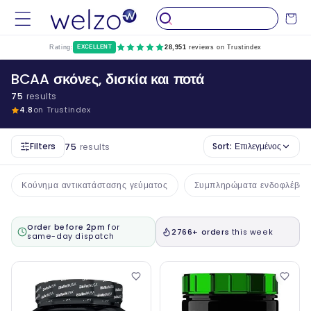
Παραλείψτε
το
Καροτσάκ
περιεχόμενο
Rating:
EXCELLENT
28,951
reviews on Trustindex
BCAA σκόνες, δισκία και ποτά
75
results
4.8
on Trustindex
Filters
Sort:
Επιλεγμένος
75
results
Κούνημα αντικατάστασης γεύματος
Συμπληρώματα ενδοφλέβων
Order before 2pm
for
2766+ orders
this week
same-day dispatch