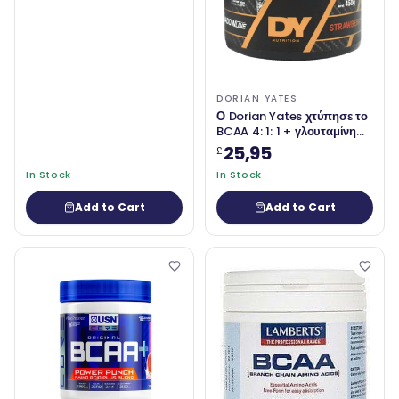
DORIAN YATES
Ο Dorian Yates χτύπησε το
BCAA 4: 1: 1 + γλουταμίνη
450 γραμμάρια
25,95
£
In Stock
In Stock
Add to Cart
Add to Cart