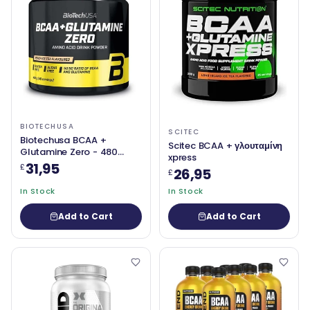
BIOTECHUSA
SCITEC
Biotechusa BCAA +
Scitec BCAA + γλουταμίνη
Glutamine Zero - 480
xpress
γραμμάρια
31,95
£
26,95
£
In Stock
In Stock
Add to Cart
Add to Cart