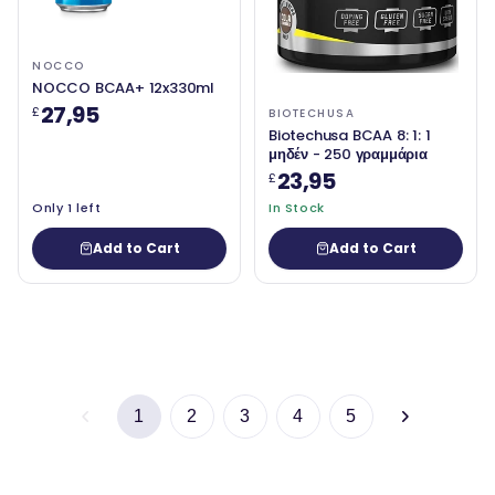
NOCCO
NOCCO BCAA+ 12x330ml
27,95
£
BIOTECHUSA
Biotechusa BCAA 8: 1: 1
μηδέν - 250 γραμμάρια
23,95
£
Only 1 left
In Stock
Add to Cart
Add to Cart
1
2
3
4
5