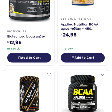
APPLIED NUTRITION
Applied Nutrition BCAA
αμινο -υδάτη - 450
BIOTECHUSA
γραμμάρια
24,95
£
Biotechusa bcaa μηδέν
12,95
£
In Stock
In Stock
Add to Cart
Add to Cart