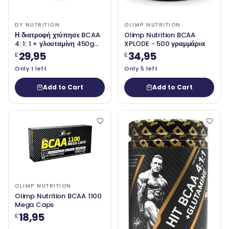
DY NUTRITION
OLIMP NUTRITION
Η διατροφή χτύπησε BCAA
Olimp Nutrition BCAA
4: 1: 1 + γλουταμίνη 450g
XPLODE - 500 γραμμάρια
φράουλα
29,95
34,95
£
£
Only 1 left
Only 5 left
Add to Cart
Add to Cart
OLIMP NUTRITION
Olimp Nutrition BCAA 1100
Mega Caps
18,95
£