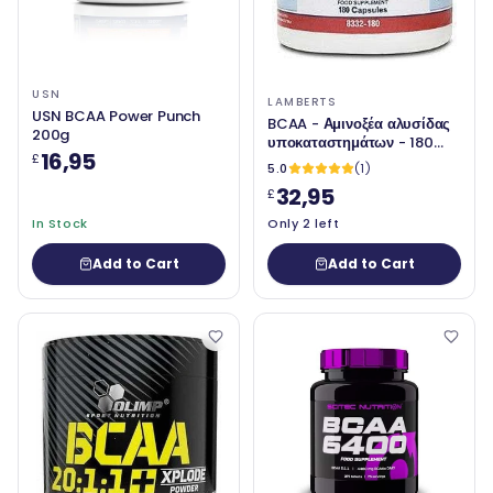
USN
LAMBERTS
USN BCAA Power Punch
BCAA - Αμινοξέα αλυσίδας
200g
υποκαταστημάτων - 180
16,95
£
Caps - Lamberts
5.0
(1)
32,95
£
In Stock
Only 2 left
Add to Cart
Add to Cart