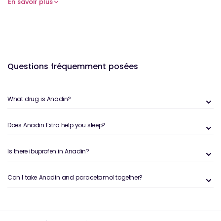
médicament d'utilisation à court terme Anadin. Lisez
En savoir plus
toujours l'étiquette et suivez exactement les
instructions. Consultez un médecin si vos
symptômes continuent.
Questions fréquemment posées
What drug is Anadin?
Does Anadin Extra help you sleep?
Is there ibuprofen in Anadin?
Can I take Anadin and paracetamol together?