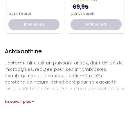
69,95
£
Out of stock
Out of stock
Sold out
Sold out
Astaxanthine
L'astaxanthine est un puissant antioxydant dérivé de
microalgues, réputée pour ses innombrables
avantages pour la santé et le bien-être. Ce
caroténoïde naturel est célébré pour sa capacité
remarquable à lutter contre le stress oxydatif dans le
corps, ce qui en fait un supplément essentiel pour
ceux qui visaient à améliorer leur bien-être global.
En savoir plus
L'astaxanthine se démarque en raison de sa
structure moléculaire unique, ce qui lui confère une
stabilité et une efficacité supérieures par rapport à
d'autres antioxydants.