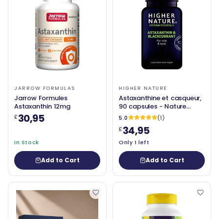
JARROW FORMULAS
HIGHER NATURE
Jarrow Formules
Astaxanthine et casqueur,
Astaxanthin 12mg
90 capsules - Nature
supérieure
30,95
£
5.0
(1)
34,95
£
In Stock
Only 1 left
Add to Cart
Add to Cart