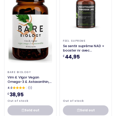
FEEL SUPREME
Se sentir suprême NAD +
booster nr avec
Astaxanthin 60 Veg Caps
44,95
£
BARE BIOLOGY
Vim & Vigor Vegan
Omega-3 & Astaxanthin,
60 capsules - Biologie nue
4.0
(1)
38,95
£
Out of stock
Out of stock
Sold out
Sold out