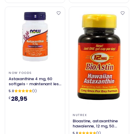
NOW FOODS
Astaxanthine 4 mg, 60
softgels - maintenant les
aliments
5.0
(1)
28,95
£
NUTREX
Bioastine, astaxanthine
hawaïenne, 12 mg, 50
capuchons de gel - Nutrex
5.0
(1)