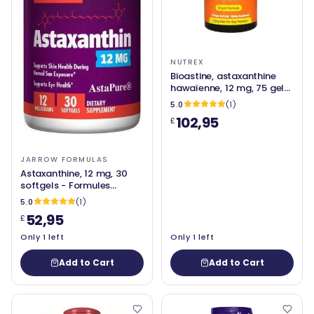
NUTREX
Bioastine, astaxanthine
hawaïenne, 12 mg, 75 gels
doux végétaliens - Nutrex
5.0
(1)
102,95
£
JARROW FORMULAS
Astaxanthine, 12 mg, 30
softgels - Formules
Jarrow
5.0
(1)
52,95
£
Only 1 left
Only 1 left
Add to Cart
Add to Cart