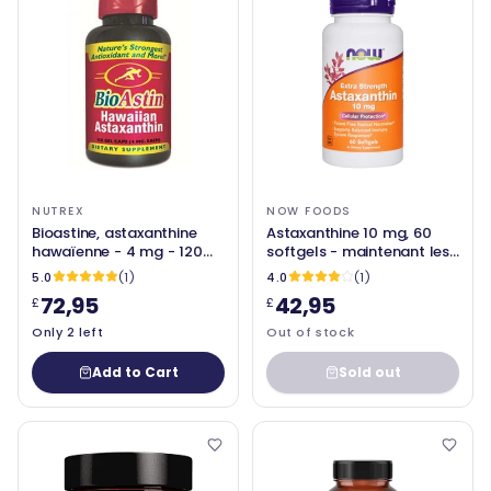
NUTREX
NOW FOODS
Bioastine, astaxanthine
Astaxanthine 10 mg, 60
hawaïenne - 4 mg - 120
softgels - maintenant les
Capes gel - Nutrex
aliments
5.0
(1)
4.0
(1)
72,95
42,95
£
£
Only 2 left
Out of stock
Add to Cart
Sold out