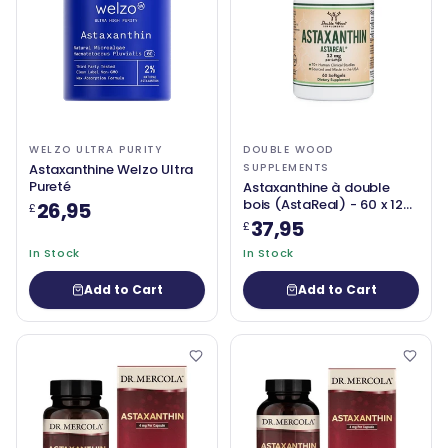
WELZO ULTRA PURITY
DOUBLE WOOD
Astaxanthine Welzo Ultra
SUPPLEMENTS
Pureté
Astaxanthine à double
bois (AstaReal) - 60 x 12
26,95
£
mg softgels
37,95
£
In Stock
In Stock
Add to Cart
Add to Cart