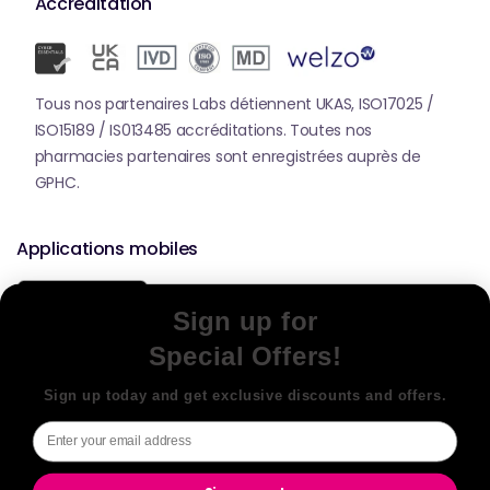
Accréditation
Tous nos partenaires Labs détiennent UKAS, ISO17025 /
ISO15189 / IS013485 accréditations. Toutes nos
pharmacies partenaires sont enregistrées auprès de
GPHC.
Applications mobiles
Sign up for
Special Offers!
Sign up today and get exclusive discounts and offers.
© 2026,
Welzo.
Tous droits réservés.