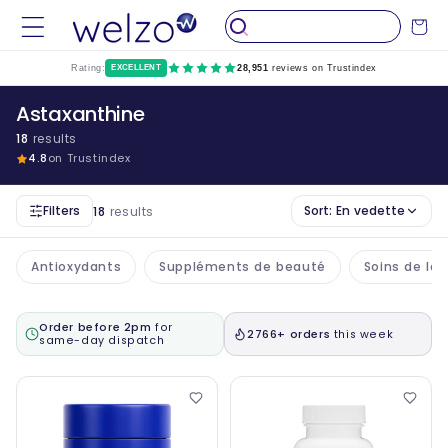
Passer
au
Chariot
contenu
Rating:
EXCELLENT
28,951
reviews on Trustindex
Astaxanthine
18
results
4.8
on Trustindex
Filters
Sort:
En vedette
18
results
Antioxydants
Suppléments de beauté
Soins de la
Order before 2pm
for
2766+ orders
this week
same-day dispatch