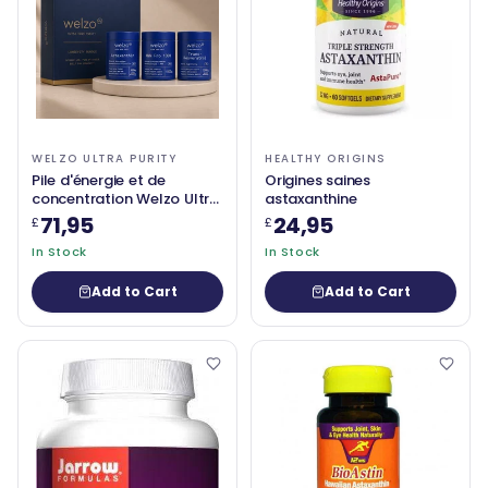
WELZO ULTRA PURITY
HEALTHY ORIGINS
Pile d'énergie et de
Origines saines
concentration Welzo Ultra
astaxanthine
Purity — NMN + PQQ +
71,95
24,95
£
£
TMG
In Stock
In Stock
Add to Cart
Add to Cart