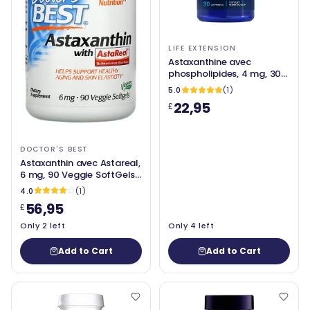
LIFE EXTENSION
Astaxanthine avec
phospholipides, 4 mg, 30
softgels - extension de vie
5.0
(1)
22,95
£
DOCTOR'S BEST
Astaxanthin avec Astareal,
6 mg, 90 Veggie SoftGels
- Dr's Best
4.0
(1)
56,95
£
Only 2 left
Only 4 left
Add to Cart
Add to Cart