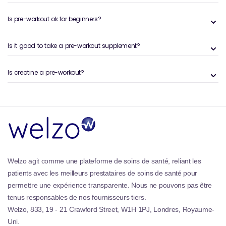
concentration et les niveaux d'énergie, aidant à
améliorer l'endurance et à réduire la perception de
Is pre-workout ok for beginners?
l'effort pendant l'exercice.
Bêta-alanine
: Un acide aminé qui aide à lutter
Is it good to take a pre-workout supplement?
contre la fatigue musculaire, permettant des
séances d'entraînement plus longues et plus
intenses en augmentant les niveaux de carnosine
Is creatine a pre-workout?
dans les muscles.
Créatine
: Connu pour son rôle dans la production
d'énergie et la force musculaire, la créatine est
souvent incluse pour améliorer les performances au
cours des activités de haute intensité.
BCAA (acides aminés à chaîne ramifiée)
: Ces
acides aminés (leucine, l'isoleucine et la valine)
soutiennent la récupération musculaire, réduisent les
Welzo agit comme une plateforme de soins de santé, reliant les
douleurs musculaires et favorisent la synthèse des
patients avec les meilleurs prestataires de soins de santé pour
protéines musculaires.
permettre une expérience transparente. Nous ne pouvons pas être
Précurseurs d'oxyde nitrique (par exemple, L-
tenus responsables de nos fournisseurs tiers.
arginine, L-citrulline)
: Ces composés aident à
Welzo, 833, 19 - 21 Crawford Street, W1H 1PJ, Londres, Royaume-
améliorer la circulation sanguine, ce qui peut
Uni.
améliorer l'oxygène et la livraison des nutriments aux