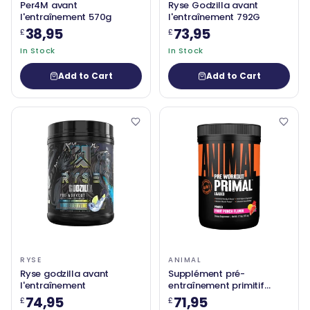
Per4M avant
Ryse Godzilla avant
l'entraînement 570g
l'entraînement 792G
38,95
73,95
£
£
In Stock
In Stock
Add to Cart
Add to Cart
RYSE
ANIMAL
Ryse godzilla avant
Supplément pré-
l'entraînement
entraînement primitif
animal
74,95
71,95
£
£