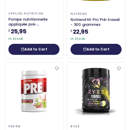
APPLIED NUTRITION
NUTREND
Pompe nutritionnelle
Notrend N1 Pro Pré-travail
appliquée pré-
- 300 grammes
entraînement (stimulant
25,95
22,95
£
£
zéro) - 375 grammes
In Stock
In Stock
Add to Cart
Add to Cart
PER4M
RYSE