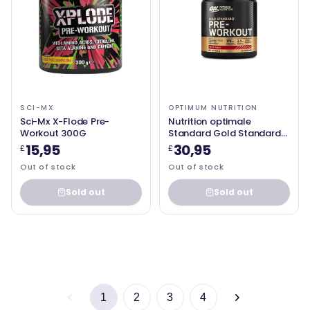
SCI-MX
OPTIMUM NUTRITION
Sci-Mx X-Flode Pre-
Nutrition optimale
Workout 300G
Standard Gold Standard
pré-entraînement 330g
15,95
30,95
£
£
Fruit Punch
Out of stock
Out of stock
Sold out
Sold out
1
2
3
4