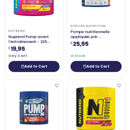
APPLIED NUTRITION
NUTREND
Pompe nutritionnelle
Nuprend Pump avant
appliquée pré-
l'entraînement - 225
entraînement - 375
25,95
£
grammes
grammes
19,95
£
Only 3 left
In Stock
Add to Cart
Add to Cart