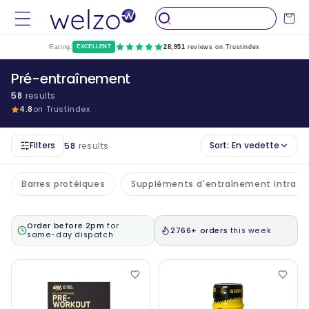
Passer
au
Chariot
contenu
Rating:
EXCELLENT
28,951
reviews on Trustindex
Pré-entraînement
58
results
4.8
on Trustindex
Filters
Sort:
En vedette
58
results
Barres protéiques
Suppléments d'entraînement intra
Order before 2pm
for
2766+ orders
this week
same-day dispatch