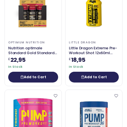
OPTIMUM NUTRITION
LITTLE DRAGON
Nutrition optimale
Little Dragon Extreme Pre-
Standard Gold Standard
Workout Shot 12x60ml
Shot 12x60ml
Citan Drop
22,95
18,95
£
£
In Stock
In Stock
Add to Cart
Add to Cart