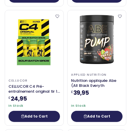
APPLIED NUTRITION
Nutrition appliquée Abe
CELLUCOR
(All Black Everyth
CELLUCOR C4 Pré-
entraînement original tir 12
39,95
£
x 60 ml
24,95
£
In Stock
In Stock
Add to Cart
Add to Cart